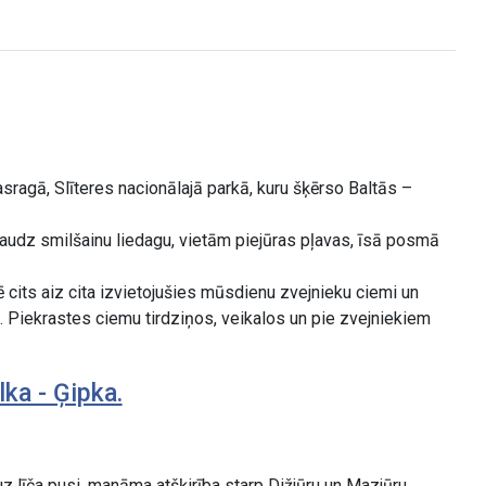
ragā, Slīteres nacionālajā parkā, kuru šķērso Baltās –
r daudz smilšainu liedagu, vietām piejūras pļavas, īsā posmā
ē cits aiz cita izvietojušies mūsdienu zvejnieku ciemi un
. Piekrastes ciemu tirdziņos, veikalos un pie zvejniekiem
ka - Ģipka.
z līča pusi, manāma atšķirība starp Dižjūru un Mazjūru.