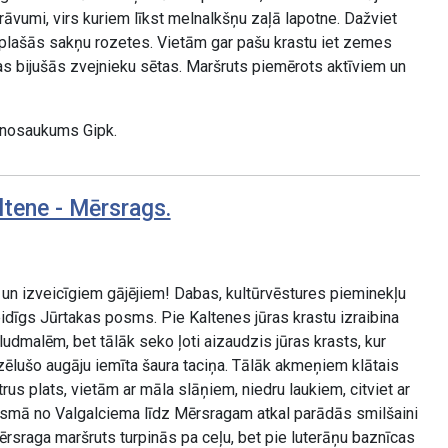
vumi, virs kuriem līkst melnalkšņu zaļā lapotne. Dažviet
 plašās sakņu rozetes. Vietām gar pašu krastu iet zemes
zas bijušās zvejnieku sētas. Maršruts piemērots aktīviem un
 nosaukums Gipk.
ltene - Mērsrags.
un izveicīgiem gājējiem! Dabas, kultūrvēstures pieminekļu
eidīgs Jūrtakas posms. Pie Kaltenes jūras krastu izraibina
pludmalēm, bet tālāk seko ļoti aizaudzis jūras krasts, kur
zēlušo augāju iemīta šaura taciņa. Tālāk akmeņiem klātais
trus plats, vietām ar māla slāņiem, niedru laukiem, citviet ar
osmā no Valgalciema līdz Mērsragam atkal parādās smilšaini
Mērsraga maršruts turpinās pa ceļu, bet pie luterāņu baznīcas