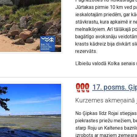
Jūrtakas pirmie 10 km ved pa
ieskalotajām priedēm, gar kā
stāvkrastu, kura apkaimē ir n
melnalkšņiem. Arī tālākajā po
bagātīgo avoksnāju veidotām 
krasts kādreiz bija divkārt s
rezervāts.
Lībiešu valodā Kolka senais
17. posms. Ģip
Kurzemes akmeņainā 
No Ģipkas līdz Rojai stiepja
piekrastes priežu mežiem, be
starp Roju un Kaltenes baznīc
izrobots ar maziem zemesragie