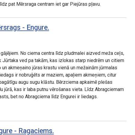
līdz pat Mērsraga centram iet gar Piejūras pļavu.
rsrags - Engure.
gājējiem. No ciema centra līdz pludmalei aizved meža ceļs,
k Jūrtaka ved pa takām, kas izlokas starp niedrēm un citiem
 un akmeņaino jūras krastu vienā un mežainām jūrmalas
iedags ir nobruģēts ar maziem, apaļiem akmeņiem, citur
agātīgu augu sugu klāstu. Bērzciema apkaimē plešas
lu jūrā, kas ir laba putnu vērošanas vieta. Līdz Abragciemam
asts, bet no Abragciema līdz Engurei ir liedags.
gure - Ragaciems.