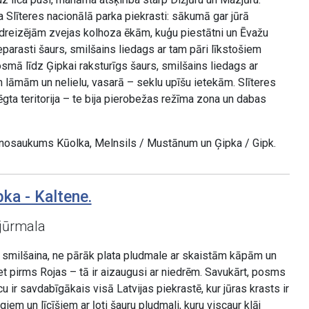
 Slīteres nacionālā parka piekrasti: sākumā gar jūrā
dreizējām zvejas kolhoza ēkām, kuģu piestātni un Ēvažu
eparasti šaurs, smilšains liedags ar tam pāri līkstošiem
smā līdz Ģipkai raksturīgs šaurs, smilšains liedags ar
lāmām un nelielu, vasarā – seklu upīšu ietekām. Slīteres
lēgta teritorija – te bija pierobežas režīma zona un dabas
 nosaukums Kūolka, Melnsils / Mustānum un Ģipka / Gipk.
ka - Kaltene.
jūrmala
s smilšaina, ne pārāk plata pludmale ar skaistām kāpām un
t pirms Rojas – tā ir aizaugusi ar niedrēm. Savukārt, posms
u ir savdabīgākais visā Latvijas piekrastē, kur jūras krasts ir
m un līcīšiem ar ļoti šauru pludmali, kuru viscaur klāj