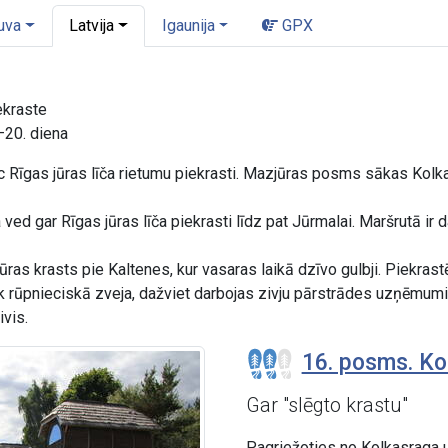
uva
Latvija
Igaunija
GPX
ekraste
–20. diena
 Rīgas jūras līča rietumu piekrasti. Mazjūras posms sākas Kolkas
a ved gar Rīgas jūras līča piekrasti līdz pat Jūrmalai. Maršrutā i
ūras krasts pie Kaltenes, kur vasaras laikā dzīvo gulbji. Piekrast
k rūpnieciskā zveja, dažviet darbojas zivju pārstrādes uzņēmumi
ivis.
16. posms. Kol
Gar "slēgto krastu"
Pagriežoties no Kolkasraga u