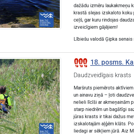
dažādu izmēru laukakmeņu krā
krastā slejas izskaloto koku
ceļš, gar kuru rindojas daud
izveicīgiem gājējiem!
Lībiešu valodā Ģipka senais
18. posms. Ka
Daudzveidīgais krasts
Maršruts piemērots aktīviem 
un ainavu ziņā – ļoti daudzv
nelieli līcīši ar akmeņainām 
starp niedrēm un bagātīgi sa
jūras krasts ir tikai dažus me
izskalotajām aļģēm klāts. P
liedagi ar sēkļiem jūrā. Aiz 