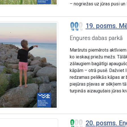
– nogriežas uz jūras pusi un 
19. posms. Mē
Engures dabas parkā
Maršruts piemērots aktīviem 
ko ieskauj priežu mežs. Tālā
zālaugiem bagātīgi apaugušo
kāpām – otrā pusē. Dažviet l
redzamas pelēkās kāpas ar b
piejūras pļavas ar sēkļiem tā
turpinās aizaugušais jūras kr
20. posms. En