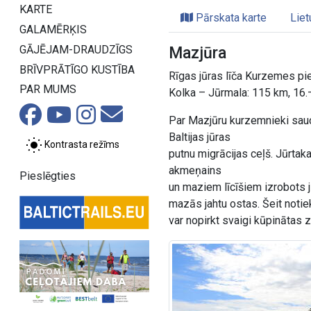
KARTE
Pārskata karte
Liet
GALAMĒRĶIS
GĀJĒJAM-DRAUDZĪGS
Mazjūra
BRĪVPRĀTĪGO KUSTĪBA
Rīgas jūras līča Kurzemes pi
PAR MUMS
Kolka – Jūrmala: 115 km, 16.
Par Mazjūru kurzemnieki sauc
Baltijas jūras
Kontrasta režīms
putnu migrācijas ceļš. Jūrtak
akmeņains
Pieslēgties
un maziem līcīšiem izrobots j
mazās jahtu ostas. Šeit notie
var nopirkt svaigi kūpinātas z