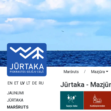
Maršruts
Mazjūra
Jūrtaka - Mazjū
EN
ET
LV
LT
DE
RU
JAUNUMI
JŪRTAKA
MARŠRUTS