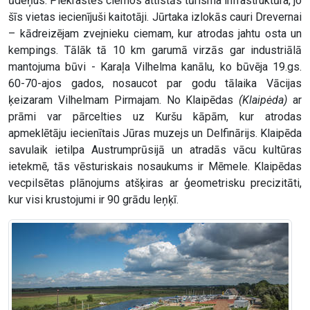
ūdeņus. Piekrastes ciemos attīstās tūrisma infrastruktūra, jo
šīs vietas iecienījuši kaitotāji. Jūrtaka izlokās cauri Drevernai
– kādreizējam zvejnieku ciemam, kur atrodas jahtu osta un
kempings. Tālāk tā 10 km garumā virzās gar industriālā
mantojuma būvi - Karaļa Vilhelma kanālu, ko būvēja 19.gs.
60-70-ajos gados, nosaucot par godu tālaika Vācijas
ķeizaram Vilhelmam Pirmajam. No Klaipēdas
(Klaipėda)
ar
prāmi var pārcelties uz Kuršu kāpām, kur atrodas
apmeklētāju iecienītais Jūras muzejs un Delfinārijs. Klaipēda
savulaik ietilpa Austrumprūsijā un atradās vācu kultūras
ietekmē, tās vēsturiskais nosaukums ir Mēmele. Klaipēdas
vecpilsētas plānojums atšķiras ar ģeometrisku precizitāti,
kur visi krustojumi ir 90 grādu leņķī.