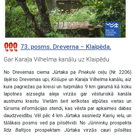
73. posms. Dreverna – Klaipėda.
Gar Karaļa Vilhelma kanālu uz Klaipēdu
No Drevernas ciema Jūrtaka pa
Priekulė
ceļu (Nr. 2206)
šķērso Drevernas upi,
Klišupė
un Karaļa Vilhelma kanālu, aiz
kura pagriežas pa kreisi un turpmāko 9 km garumā kā koku
lapotnes aizsegta aleja virzās gar vēsturiskā kanāla
austrumu krastu. Vietām šeit ierīkotas atpūtas vietas un
tūrisma informācijas stendi, kas vēsta par apkaimes dabas
daudzveidību. Vēl pēc 4 km Jūrtaka sasniedz
Kairių
ielu, un
tālākais posms ved pa pilsētvidi. No
Jūrininkų
prospekta
līdz
Baltijos
prospektam Jūrtaka virzās cauri pilsētas