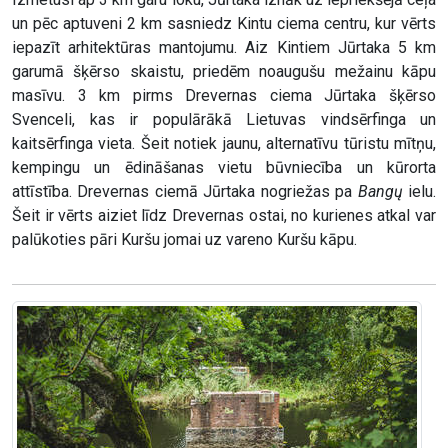
un pēc aptuveni 2 km sasniedz Kintu ciema centru, kur vērts
iepazīt arhitektūras mantojumu. Aiz Kintiem Jūrtaka 5 km
garumā šķērso skaistu, priedēm noaugušu mežainu kāpu
masīvu. 3 km pirms Drevernas ciema Jūrtaka šķērso
Svenceli, kas ir populārākā Lietuvas vindsērfinga un
kaitsērfinga vieta. Šeit notiek jaunu, alternatīvu tūristu mītņu,
kempingu un ēdināšanas vietu būvniecība un kūrorta
attīstība. Drevernas ciemā Jūrtaka nogriežas pa
Bangų
ielu.
Šeit ir vērts aiziet līdz Drevernas ostai, no kurienes atkal var
palūkoties pāri Kuršu jomai uz vareno Kuršu kāpu.