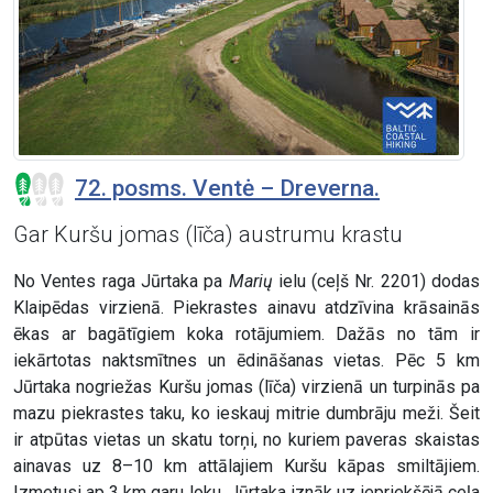
72. posms. Ventė – Dreverna.
Gar Kuršu jomas (līča) austrumu krastu
No Ventes raga Jūrtaka pa
Marių
ielu (ceļš Nr. 2201) dodas
Klaipēdas virzienā. Piekrastes ainavu atdzīvina krāsainās
ēkas ar bagātīgiem koka rotājumiem. Dažās no tām ir
iekārtotas naktsmītnes un ēdināšanas vietas. Pēc 5 km
Jūrtaka nogriežas Kuršu jomas (līča) virzienā un turpinās pa
mazu piekrastes taku, ko ieskauj mitrie dumbrāju meži. Šeit
ir atpūtas vietas un skatu torņi, no kuriem paveras skaistas
ainavas uz 8–10 km attālajiem Kuršu kāpas smiltājiem.
Izmetusi ap 3 km garu loku, Jūrtaka iznāk uz iepriekšējā ceļa