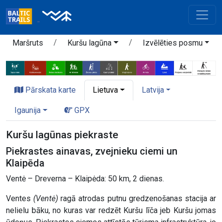
Maršruts
Kuršu lagūna
Izvēlēties posmu
Pārskata karte
Lietuva
Latvija
Igaunija
GPX
Kuršu lagūnas piekraste
Piekrastes ainavas, zvejnieku ciemi un
Klaipēda
Ventė – Dreverna – Klaipėda: 50 km, 2 dienas.
Ventes
(Ventė)
ragā atrodas putnu gredzenošanas stacija ar
nelielu bāku, no kuras var redzēt Kuršu līča jeb Kuršu jomas