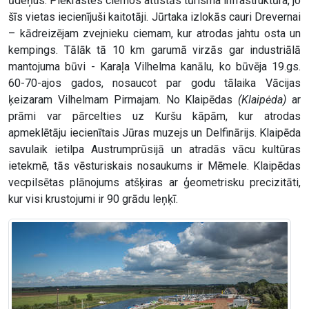
ūdeņus. Piekrastes ciemos attīstās tūrisma infrastruktūra, jo
šīs vietas iecienījuši kaitotāji. Jūrtaka izlokās cauri Drevernai
– kādreizējam zvejnieku ciemam, kur atrodas jahtu osta un
kempings. Tālāk tā 10 km garumā virzās gar industriālā
mantojuma būvi - Karaļa Vilhelma kanālu, ko būvēja 19.gs.
60-70-ajos gados, nosaucot par godu tālaika Vācijas
ķeizaram Vilhelmam Pirmajam. No Klaipēdas
(Klaipėda)
ar
prāmi var pārcelties uz Kuršu kāpām, kur atrodas
apmeklētāju iecienītais Jūras muzejs un Delfinārijs. Klaipēda
savulaik ietilpa Austrumprūsijā un atradās vācu kultūras
ietekmē, tās vēsturiskais nosaukums ir Mēmele. Klaipēdas
vecpilsētas plānojums atšķiras ar ģeometrisku precizitāti,
kur visi krustojumi ir 90 grādu leņķī.