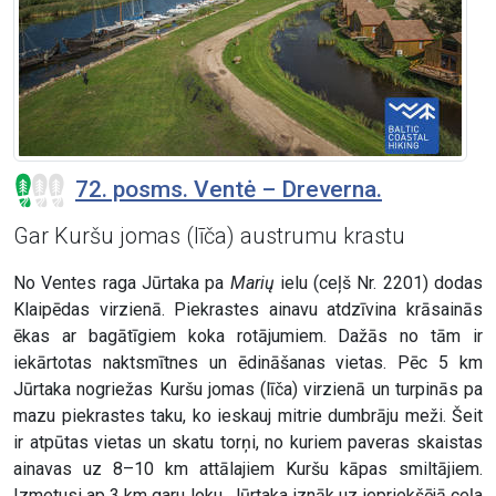
72. posms. Ventė – Dreverna.
Gar Kuršu jomas (līča) austrumu krastu
No Ventes raga Jūrtaka pa
Marių
ielu (ceļš Nr. 2201) dodas
Klaipēdas virzienā. Piekrastes ainavu atdzīvina krāsainās
ēkas ar bagātīgiem koka rotājumiem. Dažās no tām ir
iekārtotas naktsmītnes un ēdināšanas vietas. Pēc 5 km
Jūrtaka nogriežas Kuršu jomas (līča) virzienā un turpinās pa
mazu piekrastes taku, ko ieskauj mitrie dumbrāju meži. Šeit
ir atpūtas vietas un skatu torņi, no kuriem paveras skaistas
ainavas uz 8–10 km attālajiem Kuršu kāpas smiltājiem.
Izmetusi ap 3 km garu loku, Jūrtaka iznāk uz iepriekšējā ceļa