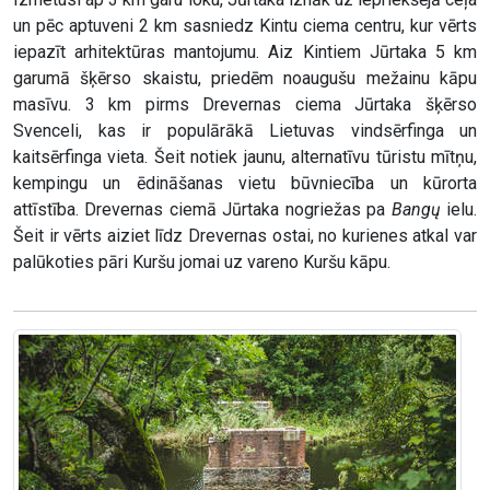
un pēc aptuveni 2 km sasniedz Kintu ciema centru, kur vērts
iepazīt arhitektūras mantojumu. Aiz Kintiem Jūrtaka 5 km
garumā šķērso skaistu, priedēm noaugušu mežainu kāpu
masīvu. 3 km pirms Drevernas ciema Jūrtaka šķērso
Svenceli, kas ir populārākā Lietuvas vindsērfinga un
kaitsērfinga vieta. Šeit notiek jaunu, alternatīvu tūristu mītņu,
kempingu un ēdināšanas vietu būvniecība un kūrorta
attīstība. Drevernas ciemā Jūrtaka nogriežas pa
Bangų
ielu.
Šeit ir vērts aiziet līdz Drevernas ostai, no kurienes atkal var
palūkoties pāri Kuršu jomai uz vareno Kuršu kāpu.