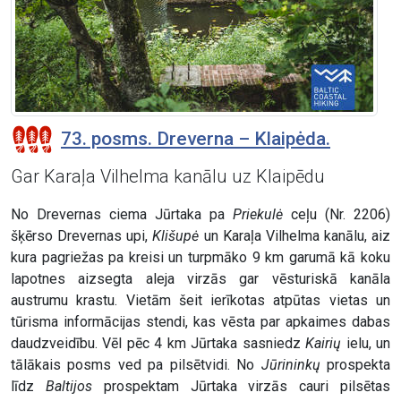
73. posms. Dreverna – Klaipėda.
Gar Karaļa Vilhelma kanālu uz Klaipēdu
No Drevernas ciema Jūrtaka pa
Priekulė
ceļu (Nr. 2206)
šķērso Drevernas upi,
Klišupė
un Karaļa Vilhelma kanālu, aiz
kura pagriežas pa kreisi un turpmāko 9 km garumā kā koku
lapotnes aizsegta aleja virzās gar vēsturiskā kanāla
austrumu krastu. Vietām šeit ierīkotas atpūtas vietas un
tūrisma informācijas stendi, kas vēsta par apkaimes dabas
daudzveidību. Vēl pēc 4 km Jūrtaka sasniedz
Kairių
ielu, un
tālākais posms ved pa pilsētvidi. No
Jūrininkų
prospekta
līdz
Baltijos
prospektam Jūrtaka virzās cauri pilsētas