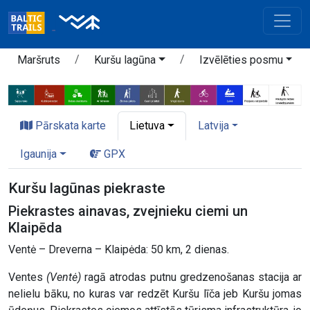
Maršruts
Kuršu lagūna
Izvēlēties posmu
Pārskata karte
Lietuva
Latvija
Igaunija
GPX
Kuršu lagūnas piekraste
Piekrastes ainavas, zvejnieku ciemi un
Klaipēda
Ventė – Dreverna – Klaipėda: 50 km, 2 dienas.
Ventes
(Ventė)
ragā atrodas putnu gredzenošanas stacija ar
nelielu bāku, no kuras var redzēt Kuršu līča jeb Kuršu jomas