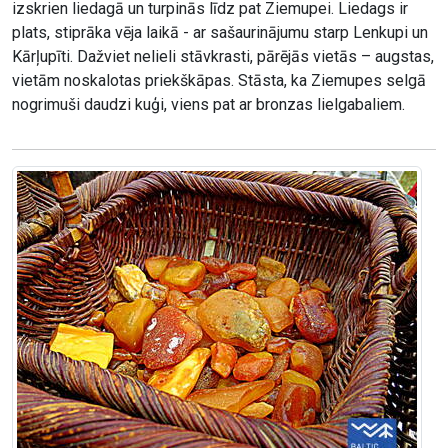
izskrien liedagā un turpinās līdz pat Ziemupei. Liedags ir
plats, stiprāka vēja laikā - ar sašaurinājumu starp Lenkupi un
Kārļupīti. Dažviet nelieli stāvkrasti, pārējās vietās – augstas,
vietām noskalotas priekškāpas. Stāsta, ka Ziemupes selgā
nogrimuši daudzi kuģi, viens pat ar bronzas lielgabaliem.