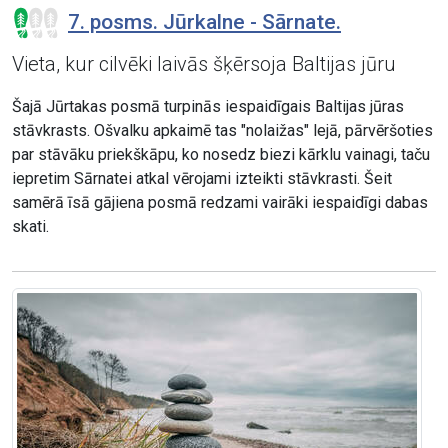
7. posms. Jūrkalne - Sārnate.
Vieta, kur cilvēki laivās šķērsoja Baltijas jūru
Šajā Jūrtakas posmā turpinās iespaidīgais Baltijas jūras
stāvkrasts. Ošvalku apkaimē tas "nolaižas" lejā, pārvēršoties
par stāvāku priekškāpu, ko nosedz biezi kārklu vainagi, taču
iepretim Sārnatei atkal vērojami izteikti stāvkrasti. Šeit
samērā īsā gājiena posmā redzami vairāki iespaidīgi dabas
skati.