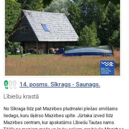
14. posms. Sīkrags - Saunags.
Lībiešu krastā
No Sīkraga līdz pat Mazirbes pludmalei plešas smilšains
liedags, kuru šķērso Mazirbes upīte. Jūrtaka izved līdz
Mazirbes centram, kur apskatāms Lībiešu Tautas nams.