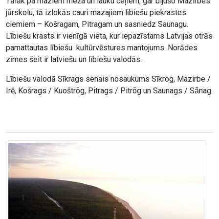
Tālāk pa maziem meža un lauku ceļiem, gar bijušo Mazirbes
jūrskolu, tā izlokās cauri mazajiem lībiešu piekrastes
ciemiem – Košragam, Pitragam un sasniedz Saunagu.
Lībiešu krasts ir vienīgā vieta, kur iepazīstams Latvijas otrās
pamattautas lībiešu kultūrvēstures mantojums. Norādes
zīmes šeit ir latviešu un lībiešu valodās.
Lībiešu valodā Sīkrags senais nosaukums Sīkrõg, Mazirbe /
Irē, Košrags / Kuoštrõg, Pitrags / Pitrõg un Saunags / Sǟnag.