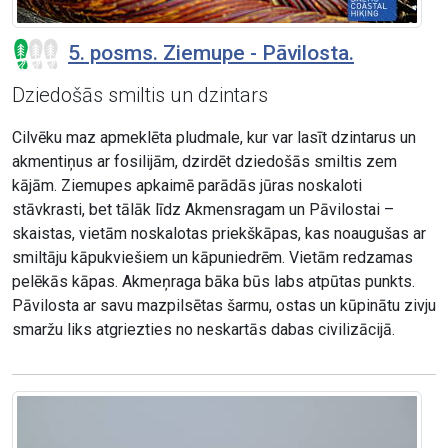
5. posms. Ziemupe - Pāvilosta.
Dziedošās smiltis un dzintars
Cilvēku maz apmeklēta pludmale, kur var lasīt dzintarus un
akmentiņus ar fosilijām, dzirdēt dziedošās smiltis zem
kājām. Ziemupes apkaimē parādās jūras noskaloti
stāvkrasti, bet tālāk līdz Akmensragam un Pāvilostai –
skaistas, vietām noskalotas priekškāpas, kas noaugušas ar
smiltāju kāpukviešiem un kāpuniedrēm. Vietām redzamas
pelēkās kāpas. Akmeņraga bāka būs labs atpūtas punkts.
Pāvilosta ar savu mazpilsētas šarmu, ostas un kūpinātu zivju
smaržu liks atgriezties no neskartās dabas civilizācijā.