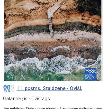
11. posms. Staldzene - Oviši.
Galamērķis - Ovišrags
Jau nokāpjot Staldzenes pludmalē, redzams dažus metrus