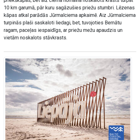
priekškāpas, bet aiz ciema nomaina noskalots krasts turpat
10 km garumā, pār kuru sagāzušies priežu stumbri. Lēzenas
kāpas atkal parādās Jūrmalciema apkaimē. Aiz Jūrmalciema
turpinās plaši saskaloti liedagi, bet, tuvojoties Bernātu
ragam, paceļas iespaidīgs, ar priežu mežu apaudzis un
vietām noskalots stāvkrasts.