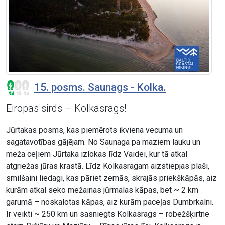
15. posms. Saunags - Kolka.
Eiropas sirds – Kolkasrags!
Jūrtakas posms, kas piemērots ikviena vecuma un
sagatavotības gājējam. No Saunaga pa maziem lauku un
meža ceļiem Jūrtaka izlokas līdz Vaidei, kur tā atkal
atgriežas jūras krastā. Līdz Kolkasragam aizstiepjas plaši,
smilšaini liedagi, kas pāriet zemās, skrajās priekškāpās, aiz
kurām atkal seko mežainas jūrmalas kāpas, bet ~ 2 km
garumā – noskalotas kāpas, aiz kurām paceļas Dumbrkalni.
Ir veikti ~ 250 km un sasniegts Kolkasrags – robežšķirtne