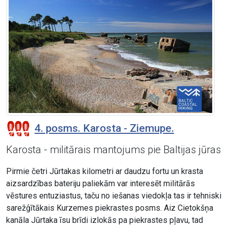
4. posms. Karosta - Ziemupe.
Karosta - militārais mantojums pie Baltijas jūras
Pirmie četri Jūrtakas kilometri ar daudzu fortu un krasta
aizsardzības bateriju paliekām var interesēt militārās
vēstures entuziastus, taču no iešanas viedokļa tas ir tehniski
sarežģītākais Kurzemes piekrastes posms. Aiz Cietokšņa
kanāla Jūrtaka īsu brīdi izlokās pa piekrastes pļavu, tad