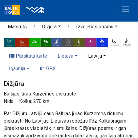
Maršruts
Dižjūra
Izvēlēties posmu
Pārskata karte
Lietuva
Latvija
Igaunija
GPX
Dižjūra
Baltijas jūras Kurzemes piekraste
Nida – Kolka: 270 km
Par Dižjūru Latvijā sauc Baltijas jūras Kurzemes rietumu
piekrasti. No Latvijas-Lietuvas robežas līdz Kolkasragam
jūras krasts visbiežāk ir smilšains. Dižjūras posms ir gan
vismazāk apdzīvotā piekrastes daļa Latvijā, gan tajā atrodas