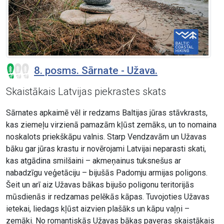
8. posms. Sārnate - Užava.
Skaistākais Latvijas piekrastes skats
Sārnates apkaimē vēl ir redzams Baltijas jūras stāvkrasts,
kas ziemeļu virzienā pamazām kļūst zemāks, un to nomaina
noskalots priekškāpu valnis. Starp Vendzavām un Užavas
bāku gar jūras krastu ir novērojami Latvijai neparasti skati,
kas atgādina smilšaini – akmeņainus tuksnešus ar
nabadzīgu veģetāciju – bijušās Padomju armijas poligons.
Šeit un arī aiz Užavas bākas bijušo poligonu teritorijās
mūsdienās ir redzamas pelēkās kāpas. Tuvojoties Užavas
ietekai, liedags kļūst aizvien plašāks un kāpu vaļņi –
zemāki. No romantiskās Užavas bākas paveras skaistākais