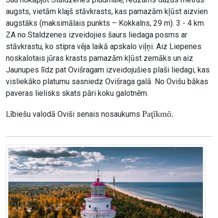
augsts, vietām klajš stāvkrasts, kas pamazām kļūst aizvien
augstāks (maksimālais punkts – Kokkalns, 29 m). 3 - 4 km
ZA no Staldzenes izveidojies šaurs liedaga posms ar
stāvkrastu, ko stipra vēja laikā apskalo viļņi. Aiz Liepenes
noskalotais jūras krasts pamazām kļūst zemāks un aiz
Jaunupes līdz pat Ovišragam izveidojušies plaši liedagi, kas
visliekāko platumu sasniedz Ovišraga galā. No Ovišu bākas
paveras lielisks skats pāri koku galotnēm.
Paţīkmō.
Lībiešu valodā Oviši senais nosaukums