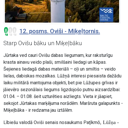
12. posms. Oviši - Miķeļtornis.
Starp Ovišu bāku un Miķeļbāku
Jūrtaka ved cauri Ovišu dabas liegumam, kur raksturīgu
krasta ainavu veido plaši, smilšaini liedagi un kāpas.
Šejienes liedagā dabas materiāli – oļi un smiltis – veido
lielas, dabiskas mozaīkas. Lūžņā interesi piesaista dažādu
laiku militārā mantojuma objekti, bet pie Lūžupes grīvas ir
jāievēro sezonālais liegums ligzdojošo putnu aizsardzībai:
01.04. – 01.08. šeit uzturēties aizliegts. Vieta ir jāapiet,
sekojot Jūrtakas marķējuma norādēm. Maršruta galapunkts -
Miķeļbāka - ir redzama jau iztālēm.
, Lūžņa -
Lībiešu valodā Oviši senais nosaukums Paţīkmō