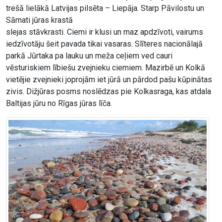
trešā lielākā Latvijas pilsēta – Liepāja. Starp Pāvilostu un
Sārnati jūras krastā
slejas stāvkrasti. Ciemi ir klusi un maz apdzīvoti, vairums
iedzīvotāju šeit pavada tikai vasaras. Slīteres nacionālajā
parkā Jūrtaka pa lauku un meža ceļiem ved cauri
vēsturiskiem lībiešu zvejnieku ciemiem. Mazirbē un Kolkā
vietējie zvejnieki joprojām iet jūrā un pārdod pašu kūpinātas
zivis. Dižjūras posms noslēdzas pie Kolkasraga, kas atdala
Baltijas jūru no Rīgas jūras līča.