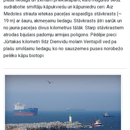
sudrabotie smiltāju kāpukviešu un kāpuniedru ceri. Aiz
Medoles strauta ietekas paceļas iespaidīgs stāvkrasts (~
19 m) ar šauru, akmeņainu liedagu. Stāvkrasts ātri sarūk un
no jauna paceļas divus kilometrus tālāk. Starp stāvkrastiem
atrodas bijušais padomju armijas poligons. Pēdējie pieci
Jūrtakas kilometri līdz Dienvidu molam Ventspilī ved pa
plašu smilšainu liedagu, ko no sauszemes puses norobežo
pelēko kāpu biotopi.