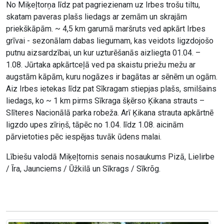
No Miķeļtorņa līdz pat pagriezienam uz Irbes trošu tiltu,
skatam paveras plašs liedags ar zemām un skrajām
priekškāpām. ~ 4,5 km garumā maršruts ved apkārt Irbes
grīvai - sezonālam dabas liegumam, kas veidots ligzdojošo
putnu aizsardzībai, un kur uzturēšanās aizliegta 01.04. –
1.08. Jūrtaka apkārtceļā ved pa skaistu priežu mežu ar
augstām kāpām, kuru nogāzes ir bagātas ar sēnēm un ogām.
Aiz Irbes ietekas līdz pat Sīkragam stiepjas plašs, smilšains
liedags, ko ~ 1 km pirms Sīkraga šķērso Ķikana strauts –
Slīteres Nacionālā parka robeža. Arī Ķikana strauta apkārtnē
ligzdo upes zīriņš, tāpēc no 1.04. līdz 1.08. aicinām
pārvietoties pēc iespējas tuvāk ūdens malai.
Lībiešu valodā Miķeļtornis senais nosaukums Pizā, Lielirbe
/ Īra, Jaunciems / Ūžkilā un Sīkrags / Sīkrõg.