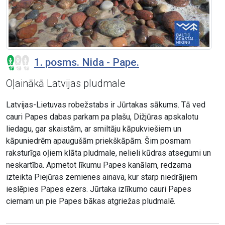
1. posms. Nida - Pape.
Oļainākā Latvijas pludmale
Latvijas-Lietuvas robežstabs ir Jūrtakas sākums. Tā ved
cauri Papes dabas parkam pa plašu, Dižjūras apskalotu
liedagu, gar skaistām, ar smiltāju kāpukviešiem un
kāpuniedrēm apaugušām priekškāpām. Šim posmam
raksturīga oļiem klāta pludmale, nelieli kūdras atsegumi un
neskartība. Apmetot līkumu Papes kanālam, redzama
izteikta Piejūras zemienes ainava, kur starp niedrājiem
ieslēpies Papes ezers. Jūrtaka izlīkumo cauri Papes
ciemam un pie Papes bākas atgriežas pludmalē.