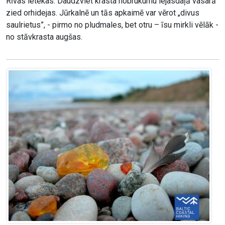
Rīvas ietekas. Daudzviet krasta nobrukumu lejasdaļā vasarā
zied orhidejas. Jūrkalnē un tās apkaimē var vērot „divus
saulrietus”, - pirmo no pludmales, bet otru – īsu mirkli vēlāk -
no stāvkrasta augšas.