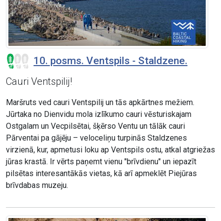
10. posms. Ventspils - Staldzene.
Cauri Ventspilij!
Maršruts ved cauri Ventspilij un tās apkārtnes mežiem.
Jūrtaka no Dienvidu mola izlīkumo cauri vēsturiskajam
Ostgalam un Vecpilsētai, šķērso Ventu un tālāk cauri
Pārventai pa gājēju – veloceliņu turpinās Staldzenes
virzienā, kur, apmetusi loku ap Ventspils ostu, atkal atgriežas
jūras krastā. Ir vērts paņemt vienu "brīvdienu" un iepazīt
pilsētas interesantākās vietas, kā arī apmeklēt Piejūras
brīvdabas muzeju.