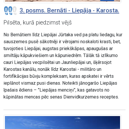
3. posms. Bernāti - Liepāja - Karosta.
Pilsēta, kurā piedzimst vējš
No Bernātiem līdz Liepājai Jūrtaka ved pa platu liedagu, kur
sauszemes pusē sākotnēji ir vērojami noskaloti krasti, bet,
tuvojoties Liepājai, augstas priekškāpas, apaugušas ar
smiltāju kāpukviešiem un kāpuniedrēm. Tālāk tā izlīkumo
cauri Liepājas vecpilsētai un Jaunliepājai un, šķērsojot
Karostas kanālu, nonāk līdz Karostai - militāro un
fortifikācijas būvju kompleksam, kuras apskatei ir vērts
ieplānot vismaz pusi dienas. Noteikti jānogaršo Liepājas
īpašais ēdiens – ”Liepājas menciņi”, kas gatavots no
kūpinātas mencas pēc senas Dienvidkurzemes receptes.