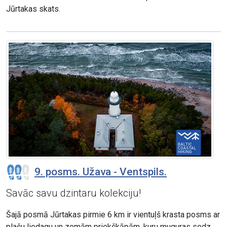
Jūrtakas skats.
9. posms. Užava - Ventspils.
Savāc savu dzintaru kolekciju!
Šajā posmā Jūrtakas pirmie 6 km ir vientuļš krasta posms ar
plašu liedagu un zemām priekškāpām, kuru muguras sedz