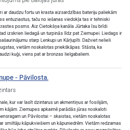
ntojums pie Baltijas jūras
ri ar daudzu fortu un krasta aizsardzības bateriju paliekām
es entuziastus, taču no iešanas viedokļa tas ir tehniski
rastes posms. Aiz Cietokšņa kanāla Jūrtaka īsu brīdi
tad izskrien liedagā un turpinās līdz pat Ziemupei. Liedags ir
r sašaurinājumu starp Lenkupi un Kārļupīti. Dažviet nelieli
 augstas, vietām noskalotas priekškāpas. Stāsta, ka
dzi kuģi, viens pat ar bronzas lielgabaliem.
upe - Pāvilosta.
zintars
e, kur var lasīt dzintarus un akmentiņus ar fosilijām,
em kājām. Ziemupes apkaimē parādās jūras noskaloti
kmensragam un Pāvilostai – skaistas, vietām noskalotas
ar smiltāju kāpukviešiem un kāpuniedrēm. Vietām redzamas