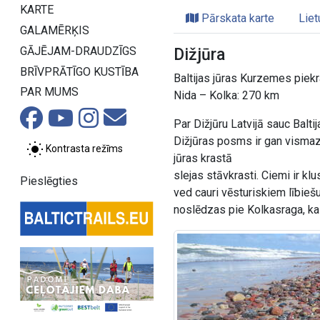
KARTE
Pārskata karte
Liet
GALAMĒRĶIS
GĀJĒJAM-DRAUDZĪGS
Dižjūra
BRĪVPRĀTĪGO KUSTĪBA
Baltijas jūras Kurzemes piek
PAR MUMS
Nida – Kolka: 270 km
Par Dižjūru Latvijā sauc Balt
Dižjūras posms ir gan vismazā
Kontrasta režīms
jūras krastā
slejas stāvkrasti. Ciemi ir k
Pieslēgties
ved cauri vēsturiskiem lībieš
noslēdzas pie Kolkasraga, kas 