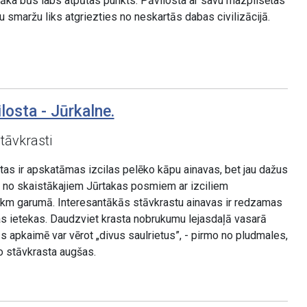
ka būs labs atpūtas punkts. Pāvilosta ar savu mazpilsētas
u smaržu liks atgriezties no neskartās dabas civilizācijā.
losta - Jūrkalne.
stāvkrasti
as ir apskatāmas izcilas pelēko kāpu ainavas, bet jau dažus
s no skaistākajiem Jūrtakas posmiem ar izciliem
 km garumā. Interesantākās stāvkrastu ainavas ir redzamas
as ietekas. Daudzviet krasta nobrukumu lejasdaļā vasarā
ās apkaimē var vērot „divus saulrietus”, - pirmo no pludmales,
no stāvkrasta augšas.