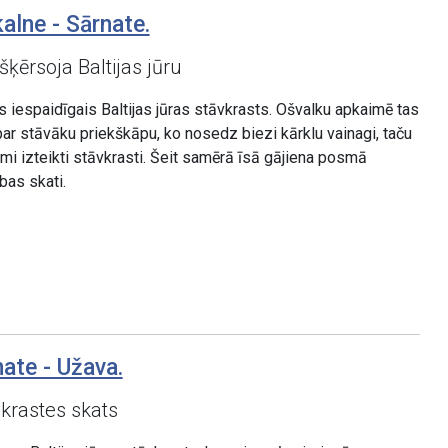
alne - Sārnate.
 šķērsoja Baltijas jūru
 iespaidīgais Baltijas jūras stāvkrasts. Ošvalku apkaimē tas
 par stāvāku priekškāpu, ko nosedz biezi kārklu vainagi, taču
ami izteikti stāvkrasti. Šeit samērā īsā gājiena posmā
bas skati.
ate - Užava.
ekrastes skats