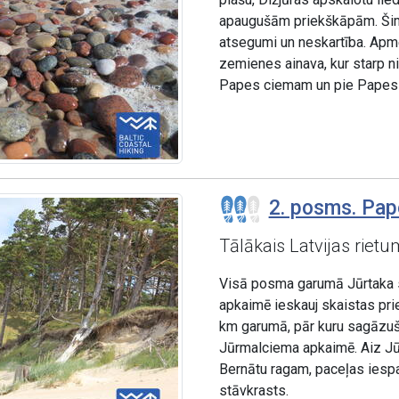
apaugušām priekškāpām. Šim 
atsegumi un neskartība. Apm
zemienes ainava, kur starp n
Papes ciemam un pie Papes 
2. posms. Pape
Tālākais Latvijas riet
Visā posma garumā Jūrtaka 
apkaimē ieskauj skaistas pri
km garumā, pār kuru sagāzuš
Jūrmalciema apkaimē. Aiz Jūrm
Bernātu ragam, paceļas iespa
stāvkrasts.