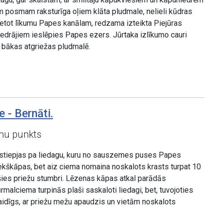
posmam raksturīga oļiem klāta pludmale, nelieli kūdras
etot līkumu Papes kanālam, redzama izteikta Piejūras
iedrājiem ieslēpies Papes ezers. Jūrtaka izlīkumo cauri
bākas atgriežas pludmalē.
 - Bernāti.
umu punkts
stiepjas pa liedagu, kuru no sauszemes puses Papes
ekškāpas, bet aiz ciema nomaina noskalots krasts turpat 10
ies priežu stumbri. Lēzenas kāpas atkal parādās
alciema turpinās plaši saskaloti liedagi, bet, tuvojoties
idīgs, ar priežu mežu apaudzis un vietām noskalots