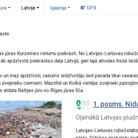
uva
Latvija
Igaunija
GPX
raste
ijas jūras Kurzemes rietumu piekrasti. No Latvijas-Lietuvas robež
k apdzīvotā piekrastes daļa Latvijā, gan tajā atrodas trešā lielāk
lusi un maz apdzīvoti, vairums iedzīvotāju šeit pavada tikai vasar
u zvejnieku ciemiem. Mazirbē un Kolkā vietējie zvejnieki joprojā
atdala Baltijas jūru no Rīgas jūras līča.
1. posms. Nida
Oļainākā Latvijas plud
Latvijas-Lietuvas robežstab
plašu, Dižjūras apskalotu li