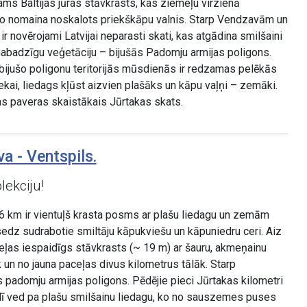
ams Baltijas jūras stāvkrasts, kas ziemeļu virzienā
 nomaina noskalots priekškāpu valnis. Starp Vendzavām un
ir novērojami Latvijai neparasti skati, kas atgādina smilšaini
abadzīgu veģetāciju – bijušās Padomju armijas poligons.
 bijušo poligonu teritorijās mūsdienās ir redzamas pelēkās
kai, liedags kļūst aizvien plašāks un kāpu vaļņi – zemāki.
 paveras skaistākais Jūrtakas skats.
a - Ventspils.
lekciju!
6 km ir vientuļš krasta posms ar plašu liedagu un zemām
dz sudrabotie smiltāju kāpukviešu un kāpuniedru ceri. Aiz
ļas iespaidīgs stāvkrasts (~ 19 m) ar šauru, akmeņainu
k un no jauna paceļas divus kilometrus tālāk. Starp
s padomju armijas poligons. Pēdējie pieci Jūrtakas kilometri
lī ved pa plašu smilšainu liedagu, ko no sauszemes puses