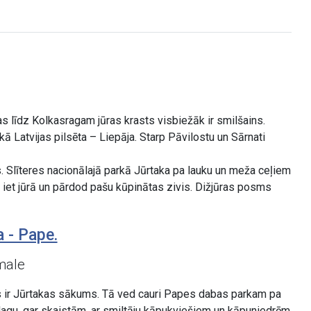
as līdz Kolkasragam jūras krasts visbiežāk ir smilšains.
ā Latvijas pilsēta – Liepāja. Starp Pāvilostu un Sārnati
as. Slīteres nacionālajā parkā Jūrtaka pa lauku un meža ceļiem
m iet jūrā un pārdod pašu kūpinātas zivis. Dižjūras posms
 - Pape.
male
s ir Jūrtakas sākums. Tā ved cauri Papes dabas parkam pa
edagu, gar skaistām, ar smiltāju kāpukviešiem un kāpuniedrēm