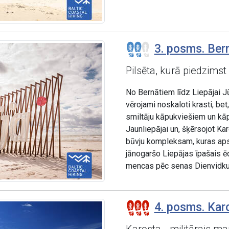
3. posms. Bern
Pilsēta, kurā piedzimst
No Bernātiem līdz Liepājai J
vērojami noskaloti krasti, be
smiltāju kāpukviešiem un kāp
Jaunliepājai un, šķērsojot Kar
būvju kompleksam, kuras apsk
jānogaršo Liepājas īpašais ē
mencas pēc senas Dienvidk
4. posms. Kar