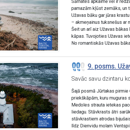
Sārnates apkaimē vēl ir redz
pamazām kļūst zemāks, un to
Užavas bāku gar jūras krastu 
– akmeņainus tuksnešus ar n
Šeit un arī aiz Užavas bākas
kāpas. Tuvojoties Užavas iete
No romantiskās Užavas bākas
9. posms. Užav
Savāc savu dzintaru ko
Šajā posmā Jūrtakas pirmie 
priekškāpām, kuru muguras se
Medoles strauta ietekas pace
liedagu. Stāvkrasts ātri sarū
stāvkrastiem atrodas bijušai
līdz Dienvidu molam Ventspi