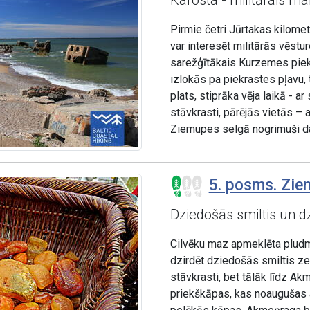
Karosta - militārais ma
Pirmie četri Jūrtakas kilomet
var interesēt militārās vēstur
sarežģītākais Kurzemes piek
izlokās pa piekrastes pļavu, 
plats, stiprāka vēja laikā - a
stāvkrasti, pārējās vietās –
Ziemupes selgā nogrimuši dau
5. posms. Ziem
Dziedošās smiltis un d
Cilvēku maz apmeklēta pludmal
dzirdēt dziedošās smiltis z
stāvkrasti, bet tālāk līdz A
priekškāpas, kas noaugušas 