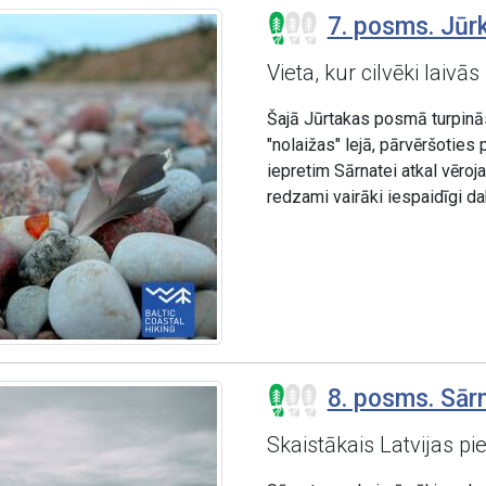
7. posms. Jūrk
Vieta, kur cilvēki laivās
Šajā Jūrtakas posmā turpinās
"nolaižas" lejā, pārvēršoties
iepretim Sārnatei atkal vēroj
redzami vairāki iespaidīgi da
8. posms. Sārn
Skaistākais Latvijas pi