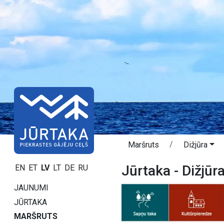
Maršruts
Dižjūra
Jūrtaka - Dižjūr
EN
ET
LV
LT
DE
RU
JAUNUMI
JŪRTAKA
MARŠRUTS