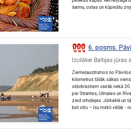
pelēkās kāpas. Akmeņraga bā
šarmu, ostas un kūpinātu zivj
6. posms. Pāvi
Izcilākie Baltijas jūras 
Ziemeļaustrumos no Pāvilost
kilometrus tālāk sākas vien
stāvkrastiem vairāk nekā 20
pie Strantes, Ulmales un Rīv
zied orhidejas. Jūrkalnē un t
bet otru – īsu mirkli vēlāk - 