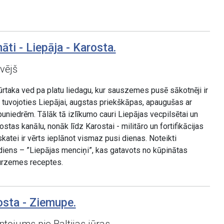
āti - Liepāja - Karosta.
 vējš
ūrtaka ved pa platu liedagu, kur sauszemes pusē sākotnēji ir
t, tuvojoties Liepājai, augstas priekškāpas, apaugušas ar
uniedrēm. Tālāk tā izlīkumo cauri Liepājas vecpilsētai un
ostas kanālu, nonāk līdz Karostai - militāro un fortifikācijas
atei ir vērts ieplānot vismaz pusi dienas. Noteikti
diens – ”Liepājas menciņi”, kas gatavots no kūpinātas
urzemes receptes.
osta - Ziemupe.