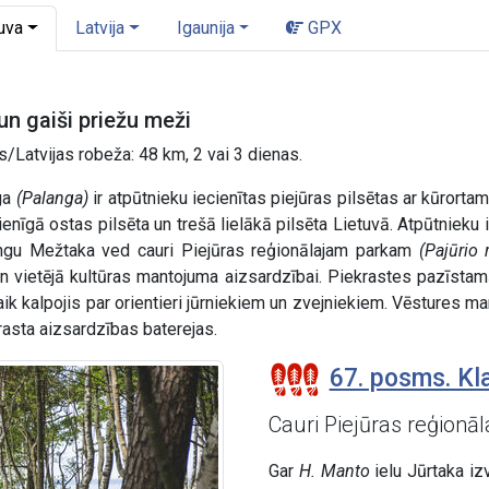
uva
Latvija
Igaunija
GPX
n gaiši priežu meži
/Latvijas robeža: 48 km, 2 vai 3 dienas.
ga
(Palanga)
ir atpūtnieku iecienītas piejūras pilsētas ar kūrorta
enīgā ostas pilsēta un trešā lielākā pilsēta Lietuvā. Atpūtnieku i
angu Mežtaka ved cauri Piejūras reģionālajam parkam
(Pajūrio 
n vietējā kultūras mantojuma aizsardzībai. Piekrastes pazīstam
ik kalpojis par orientieri jūrniekiem un zvejniekiem. Vēstures m
rasta aizsardzības baterejas.
67. posms. Kl
Cauri Piejūras reģion
Gar
H. Manto
ielu Jūrtaka iz