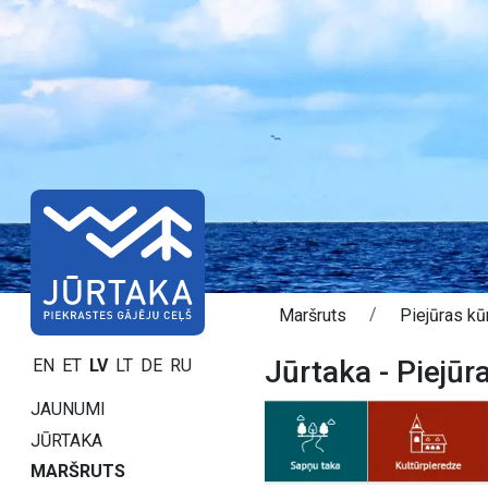
Maršruts
Piejūras kūr
Jūrtaka - Piejūr
EN
ET
LV
LT
DE
RU
JAUNUMI
JŪRTAKA
MARŠRUTS