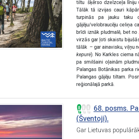
tiltu šķērso dzelzceļa līnij
Tālāk tā izvijas cauri kāp
turpinās pa jauku taku
gājēju/velobraucēju celiņa c
brīdi iznāk pludmalē, bet no
virzās gar ļoti skaistu bijuš
tālāk – gar ainavisku, viļņu 
kepurė
). No Karkles ciema 
pa smilšaini oļainām pludm
Palangas Botānikas parka ri
Palangas gājēju tiltam. Posm
reģionālajā parkā.
68. posms. Pa
(Šventoji).
Gar Lietuvas populārāk