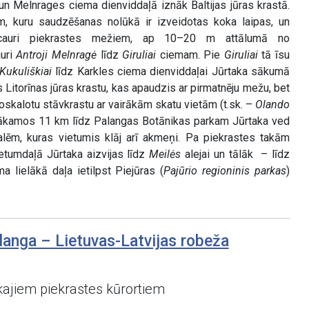
u un Melnrages ciema dienviddaļā iznāk Baltijas jūras krastā.
ām, kuru saudzēšanas nolūkā ir izveidotas koka laipas, un
 cauri piekrastes mežiem, ap 10–20 m attālumā no
auri
Antroji Melnragė
līdz
Giruliai
ciemam. Pie
Giruliai
tā īsu
Kukuliškiai
līdz Karkles ciema dienviddaļai Jūrtaka sākumā
ās Litorīnas jūras krastu, kas apaudzis ar pirmatnēju mežu, bet
noskalotu stāvkrastu ar vairākām skatu vietām (t.sk. –
Olando
nākamos 11 km līdz Palangas Botānikas parkam Jūrtaka ved
alēm, kuras vietumis klāj arī akmeņi. Pa piekrastes takām
etumdaļā Jūrtaka aizvijas līdz
Meilės
alejai un tālāk – līdz
a lielākā daļa ietilpst Piejūras (
Pajūrio regioninis parkas
)
langa – Lietuvas-Latvijas robeža
ajiem piekrastes kūrortiem