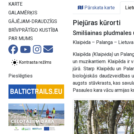
KARTE
Pārskata karte
Liet
GALAMĒRĶIS
GĀJĒJAM-DRAUDZĪGS
Piejūras kūrorti
BRĪVPRĀTĪGO KUSTĪBA
Smilšainas pludmales u
PAR MUMS
Klaipėda – Palanga – Lietuvas
Klaipēda
(Klaipėda)
un Palan
un muzikantiem. Klaipēda ir vi
Kontrasta režīms
jūrā. Starp Klaipēdu un Pal
Pieslēgties
bioloģiskās daudzveidības u
augsts stāvkrasts, kas savula
Pasaules kara vācu armijas k