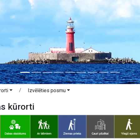
orti
Izvēlēties posmu
as kūrorti