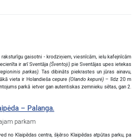
m raksturīgu gaisotni - krodziņiem, viesnīcām, ielu kafejnīcām
ecienīta ir arī Sventāja
(Šventoji)
pie Sventājas upes ietekas
regioninis parkas)
. Tas dibināts piekrastes un jūras ainavu,
ākā vieta ir Holandieša cepure
(Olando kepurė)
– līdz 20 m
antojums parkā ietver gan autentiskas zemnieku sētas, gan 2.
aipėda – Palanga.
ālajam parkam
ved no Klaipēdas centra, šķērso Klaipēdas atpūtas parku, pa