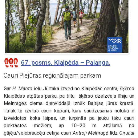
67. posms. Klaipėda – Palanga.
Cauri Piejūras reģionālajam parkam
Gar
H. Manto
ielu Jūrtaka izved no Klaipēdas centra, šķērso
Klaipēdas atpūtas parku, pa tiltu šķērso dzelzceļa līniju un
Melnrages ciema dienviddaļā iznāk Baltijas jūras krastā.
Tālāk tā izvijas cauri kāpām, kuru saudzēšanas nolūkā ir
izveidotas koka laipas, un turpinās pa jauku taku cauri
piekrastes mežiem, ap 10–20 m attālumā no
gājēju/velobraucēju celiņa cauri
Antroji Melnragė
līdz
Giruliai