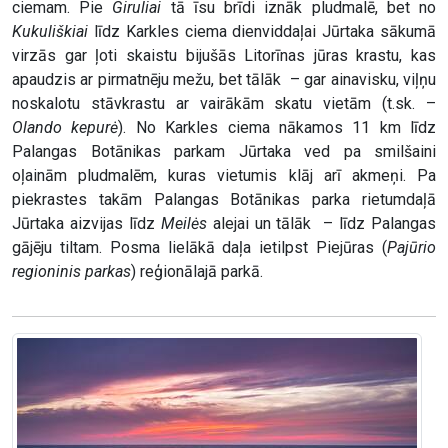
ciemam. Pie
Giruliai
tā īsu brīdi iznāk pludmalē, bet no
Kukuliškiai
līdz Karkles ciema dienviddaļai Jūrtaka sākumā
virzās gar ļoti skaistu bijušās Litorīnas jūras krastu, kas
apaudzis ar pirmatnēju mežu, bet tālāk – gar ainavisku, viļņu
noskalotu stāvkrastu ar vairākām skatu vietām (t.sk. –
Olando kepurė
). No Karkles ciema nākamos 11 km līdz
Palangas Botānikas parkam Jūrtaka ved pa smilšaini
oļainām pludmalēm, kuras vietumis klāj arī akmeņi. Pa
piekrastes takām Palangas Botānikas parka rietumdaļā
Jūrtaka aizvijas līdz
Meilės
alejai un tālāk – līdz Palangas
gājēju tiltam. Posma lielākā daļa ietilpst Piejūras (
Pajūrio
regioninis parkas
) reģionālajā parkā.