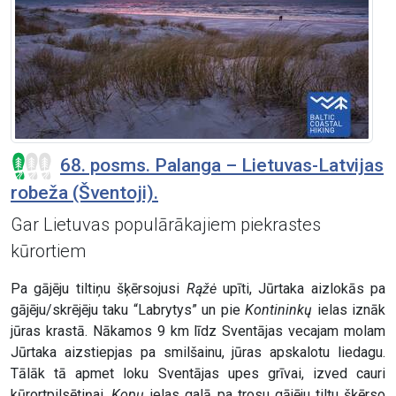
68. posms. Palanga – Lietuvas-Latvijas
robeža (Šventoji).
Gar Lietuvas populārākajiem piekrastes
kūrortiem
Pa gājēju tiltiņu šķērsojusi
Rąžė
upīti, Jūrtaka aizlokās pa
gājēju/skrējēju taku “Labrytys” un pie
Kontininkų
ielas iznāk
jūras krastā. Nākamos 9 km līdz Sventājas vecajam molam
Jūrtaka aizstiepjas pa smilšainu, jūras apskalotu liedagu.
Tālāk tā apmet loku Sventājas upes grīvai, izved cauri
kūrortpilsētiņai,
Kopų
ielas galā pa trosu gājēju tiltu šķērso