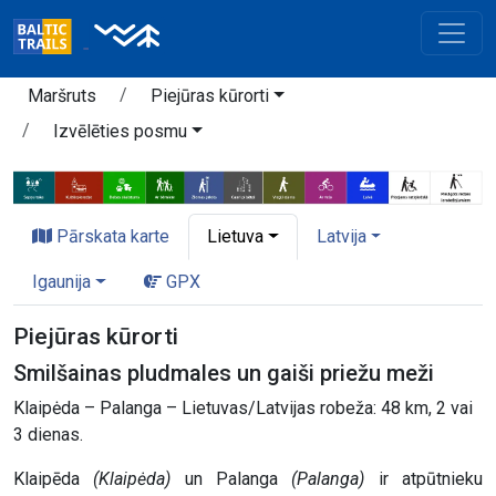
Maršruts
Piejūras kūrorti
Izvēlēties posmu
Pārskata karte
Lietuva
Latvija
Igaunija
GPX
Piejūras kūrorti
Smilšainas pludmales un gaiši priežu meži
Klaipėda – Palanga – Lietuvas/Latvijas robeža: 48 km, 2 vai
3 dienas.
Klaipēda
(Klaipėda)
un Palanga
(Palanga)
ir atpūtnieku