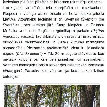
iecienītas piejūras pilsētas ar kūrortam raksturīgu gaisotni -
krodziņiem, viesnīcām, ielu kafejnīcām un muzikantiem.
Klaipēda ir vienīgā ostas pilsēta un trešā lielākā pilsēta
Lietuvā. Atpūtnieku iecienīta ir arī Sventāja
(Šventoji)
pie
Sventājas upes ietekas jūrā. Starp Klaipēdu un Palangu
Mežtaka ved cauri Piejūras reģionālajam parkam
(Pajūrio
regioninis parkas)
. Tas dibināts piekrastes un jūras ainavu,
bioloģiskās daudzveidības un vietējā kultūras mantojuma
aizsardzībai. Piekrastes pazīstamākā vieta ir Holandieša
cepure
(Olando kepurė)
– līdz 20 m augsts stāvkrasts, kas
savulaik kalpojis par orientieri jūrniekiem un zvejniekiem.
Vēstures mantojums parkā ietver gan autentiskas zemnieku
sētas, gan 2. Pasaules kara vācu armijas krasta aizsardzības
baterejas.