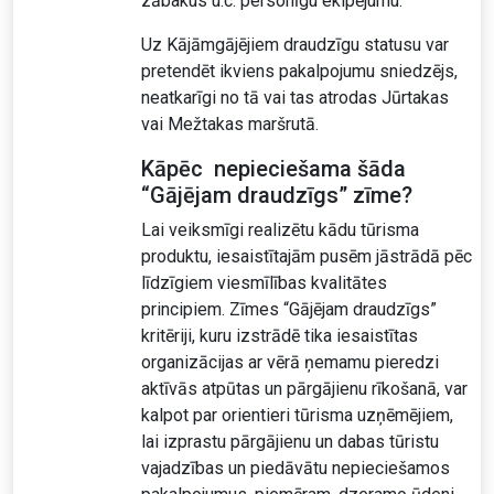
zābakus u.c. personīgu ekipējumu.
Uz Kājāmgājējiem draudzīgu statusu var
pretendēt ikviens pakalpojumu sniedzējs,
neatkarīgi no tā vai tas atrodas Jūrtakas
vai Mežtakas maršrutā.
Kāpēc nepieciešama šāda
“Gājējam draudzīgs” zīme?
Lai veiksmīgi realizētu kādu tūrisma
produktu, iesaistītajām pusēm jāstrādā pēc
līdzīgiem viesmīlības kvalitātes
principiem. Zīmes “Gājējam draudzīgs”
kritēriji, kuru izstrādē tika iesaistītas
organizācijas ar vērā ņemamu pieredzi
aktīvās atpūtas un pārgājienu rīkošanā, var
kalpot par orientieri tūrisma uzņēmējiem,
lai izprastu pārgājienu un dabas tūristu
vajadzības un piedāvātu nepieciešamos