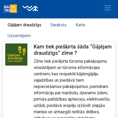
Gājējam draudzīgs
Saraksts
Karte
Uzņemējiem
Kam tiek piešķirta šāda “Gājējam
draudzīgs” zīme ?
Zīme tiek piešķirta tūrisma pakalpojumu
sniedzējiem un tūrisma informācijas
centriem, kas respektē kājāmgājēju
vajadzības un piedāvā tiem
nepieciešamus pakalpojumus, piemēram:
informāciju par maršrutu, dzeramo ūdeni,
pirmās palīdzības aptieciņu, elektroierīču
uzlādi, piedāvā iespēju izžāvēt slapjās
mantas un izmazgāt netīrās drēbes,