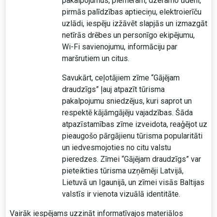
pakalpojumus, piemēram, dzeramo ūdeni,
pirmās palīdzības aptieciņu, elektroierīču
uzlādi, iespēju izžāvēt slapjās un izmazgāt
netīrās drēbes un personīgo ekipējumu,
Wi-Fi savienojumu, informāciju par
maršrutiem un citus.
Savukārt, ceļotājiem zīme “Gājējam
draudzīgs” ļauj atpazīt tūrisma
pakalpojumu sniedzējus, kuri saprot un
respektē kājāmgājēju vajadzības. Šāda
atpazīstamības zīme izveidota, reaģējot uz
pieaugošo pārgājienu tūrisma popularitāti
un iedvesmojoties no citu valstu
pieredzes. Zīmei “Gājējam draudzīgs” var
pieteikties tūrisma uzņēmēji Latvijā,
Lietuvā un Igaunijā, un zīmei visās Baltijas
valstīs ir vienota vizuālā identitāte.
Vairāk iespējams uzzināt informatīvajos materiālos