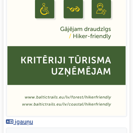
igauņu