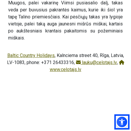
Muugos, palei vakarinę Viimsi pusiasalio dalį, takas
veda per buvusius pakrantės kaimus, kurie iki šiol yra
tapę Talino priemiesčiais. Kai pėsčiųjų takas yra lygioje
vietoje, palei taką auga jaunesni mišrūs miškai, kartais
po aukštesniais krantais pakaitomis su požeminiais
miškais.
Baltic Country Holidays
, Kalnciema street 40, Rīga, Latvia,
LV-1083, phone: +371 26433316,
lauku@celotajs.lv
,
www.celotajs.lv