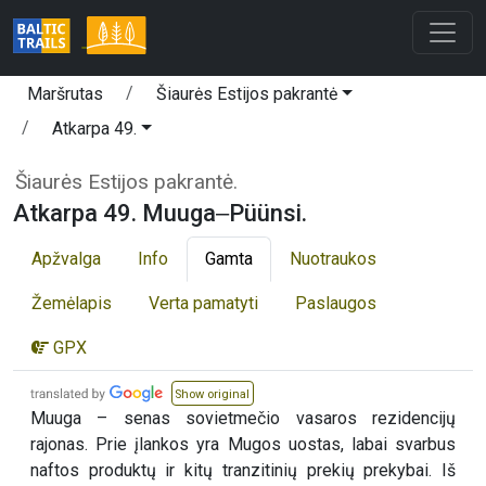
Maršrutas
Šiaurės Estijos pakrantė
Atkarpa 49.
Šiaurės Estijos pakrantė.
Atkarpa 49. Muuga‒Püünsi.
Apžvalga
Info
Gamta
Nuotraukos
Žemėlapis
Verta pamatyti
Paslaugos
GPX
Show original
Muuga – senas sovietmečio vasaros rezidencijų
rajonas. Prie įlankos yra Mugos uostas, labai svarbus
naftos produktų ir kitų tranzitinių prekių prekybai. Iš