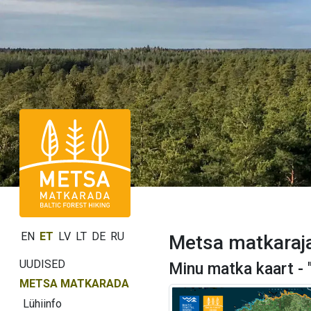
EN
ET
LV
LT
DE
RU
Metsa matkaraja
UUDISED
Minu matka kaart -
METSA MATKARADA
Lühiinfo