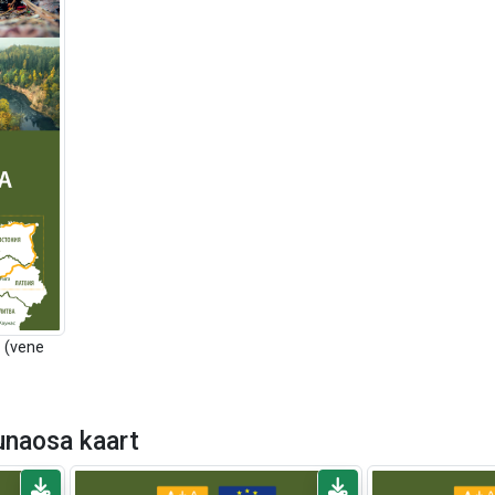
 (vene
unaosa kaart