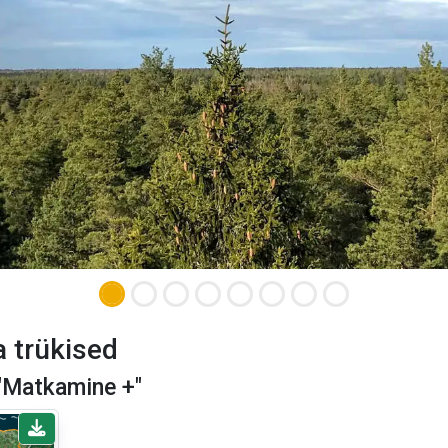
 trükised
 "Matkamine +"