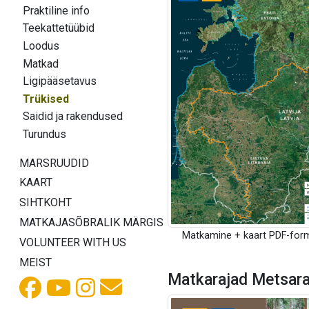
Praktiline info
Teekattetüübid
Loodus
Matkad
Ligipääsetavus
Trükised
Saidid ja rakendused
Turundus
MARSRUUDID
KAART
SIHTKOHT
MATKAJASÕBRALIK MÄRGIS
Matkamine + kaart PDF-for
VOLUNTEER WITH US
MEIST
Matkarajad Metsara