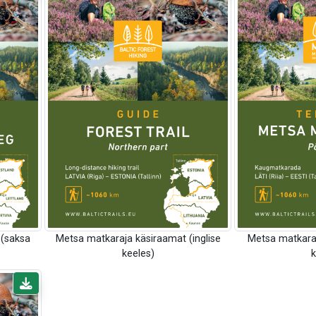
 (saksa
Metsa matkaraja käsiraamat (inglise
Metsa matkaraj
keeles)
k