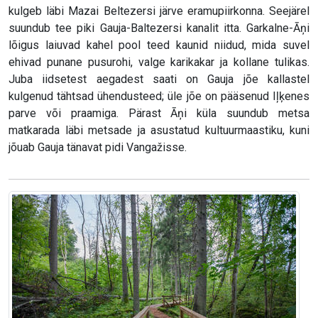
kulgeb läbi Mazai Beltezersi järve eramupiirkonna. Seejärel
suundub tee piki Gauja-Baltezersi kanalit itta. Garkalne-Āņi
lõigus laiuvad kahel pool teed kaunid niidud, mida suvel
ehivad punane pusurohi, valge karikakar ja kollane tulikas.
Juba iidsetest aegadest saati on Gauja jõe kallastel
kulgenud tähtsad ühendusteed; üle jõe on pääsenud Iļķenes
parve või praamiga. Pärast Āņi küla suundub metsa
matkarada läbi metsade ja asustatud kultuurmaastiku, kuni
jõuab Gauja tänavat pidi Vangažisse.