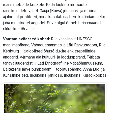
männimetsade keskele. Rada lookleb metsaste
rannikuluidete vahel, Gauja (Koiva) jõe ääres ja mööda
ajaloolist postiteed, mida kasutati naaberriiki rändamiseks
juba muistsetel aegadel. Suve algul õitseb heinamaadel
rikkalikult tõrvalilli.
Vaatamisväärsed kohad:
Riia vanalinn – UNESCO
maailmapärand, Vabadussammas ja Läti Rahvusooper, Riia
Keskturg – ajaloolised õhusõidukite ehk tsepeliinide
angaarid, Vērmane aia kultuuri- ja looduspärand, Tērbata
tänava juugendstiil, Läti Etnograafiline Vabaõhumuuseum,
Baltezersi järve pumbajaam – tööstuspärand, Anna Ludiņa
Kunstnike aed, Inčukalnsi jahiloss, Inčukalnsi Kuradikoobas.