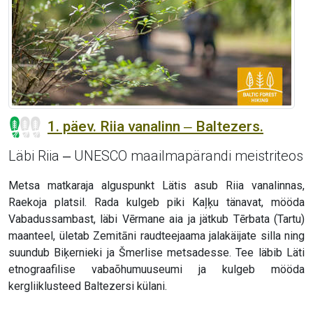
1. päev. Riia vanalinn ‒ Baltezers.
Läbi Riia ‒ UNESCO maailmapärandi meistriteos
Metsa matkaraja alguspunkt Lätis asub Riia vanalinnas,
Raekoja platsil. Rada kulgeb piki Kaļķu tänavat, mööda
Vabadussambast, läbi Vērmane aia ja jätkub Tērbata (Tartu)
maanteel, ületab Zemitāni raudteejaama jalakäijate silla ning
suundub Biķernieki ja Šmerlise metsadesse. Tee läbib Läti
etnograafilise vabaõhumuuseumi ja kulgeb mööda
kergliiklusteed Baltezersi külani.