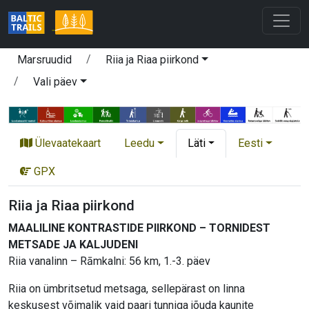
Marsruudid
Riia ja Riaa piirkond
Vali päev
Ülevaatekaart
Leedu
Läti
Eesti
GPX
Riia ja Riaa piirkond
MAALILINE KONTRASTIDE PIIRKOND – TORNIDEST
METSADE JA KALJUDENI
Riia vanalinn – Rāmkalni: 56 km, 1.-3. päev
Riia on ümbritsetud metsaga, sellepärast on linna
keskusest võimalik vaid paari tunniga jõuda kaunite