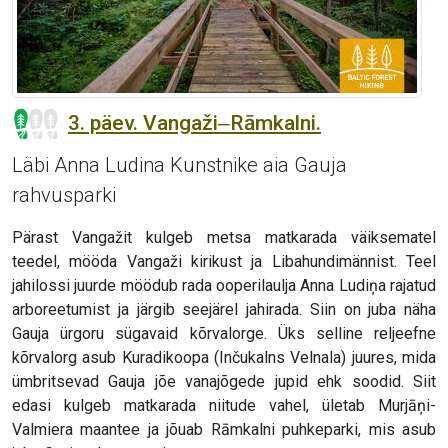
3. päev. Vangaži‒Rāmkalni.
Läbi Anna Ludina Kunstnike aia Gauja
rahvusparki
Pärast Vangažit kulgeb metsa matkarada väiksematel
teedel, mööda Vangaži kirikust ja Libahundimännist. Teel
jahilossi juurde möödub rada ooperilaulja Anna Ludiņa rajatud
arboreetumist ja järgib seejärel jahirada. Siin on juba näha
Gauja ürgoru sügavaid kõrvalorge. Üks selline reljeefne
kõrvalorg asub Kuradikoopa (Inčukalns Velnala) juures, mida
ümbritsevad Gauja jõe vanajõgede jupid ehk soodid. Siit
edasi kulgeb matkarada niitude vahel, ületab Murjāņi-
Valmiera maantee ja jõuab Rāmkalni puhkeparki, mis asub