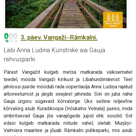
3. päev. Vangaži‒Rāmkalni.
Läbi Anna Ludina Kunstnike aia Gauja
rahvusparki
Pärast Vangažit kulgeb metsa matkarada väiksematel
teedel, mööda Vangaži kirikust ja Libahundimännist. Teel
jahilossi juurde möödub rada ooperilaulja Anna Ludiņa rajatud
arboreetumist ja järgib seejärel jahirada. Siin on juba näha
Gauja ürgoru sügavaid kõrvalorge. Üks selline reljeefne
kõrvalorg asub Kuradikoopa (Inčukalns Velnala) juures, mida
ümbritsevad Gauja jõe vanajõgede jupid ehk soodid. Siit
edasi kulgeb matkarada niitude vahel, ületab Murjāņi-
Valmiera maantee ja jõuab Rāmkalni puhkeparki, mis asub