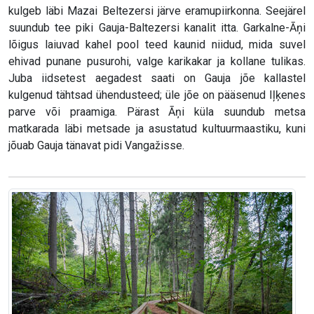
kulgeb läbi Mazai Beltezersi järve eramupiirkonna. Seejärel
suundub tee piki Gauja-Baltezersi kanalit itta. Garkalne-Āņi
lõigus laiuvad kahel pool teed kaunid niidud, mida suvel
ehivad punane pusurohi, valge karikakar ja kollane tulikas.
Juba iidsetest aegadest saati on Gauja jõe kallastel
kulgenud tähtsad ühendusteed; üle jõe on pääsenud Iļķenes
parve või praamiga. Pärast Āņi küla suundub metsa
matkarada läbi metsade ja asustatud kultuurmaastiku, kuni
jõuab Gauja tänavat pidi Vangažisse.