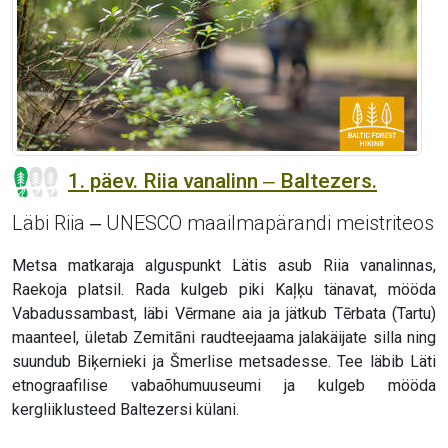
1. päev. Riia vanalinn ‒ Baltezers.
Läbi Riia ‒ UNESCO maailmapärandi meistriteos
Metsa matkaraja alguspunkt Lätis asub Riia vanalinnas,
Raekoja platsil. Rada kulgeb piki Kaļķu tänavat, mööda
Vabadussambast, läbi Vērmane aia ja jätkub Tērbata (Tartu)
maanteel, ületab Zemitāni raudteejaama jalakäijate silla ning
suundub Biķernieki ja Šmerlise metsadesse. Tee läbib Läti
etnograafilise vabaõhumuuseumi ja kulgeb mööda
kergliiklusteed Baltezersi külani.