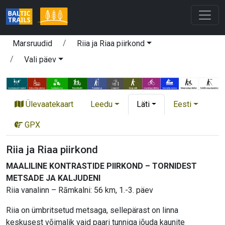
Marsruudid
Riia ja Riaa piirkond
Vali päev
Ülevaatekaart
Leedu
Läti
Eesti
GPX
Riia ja Riaa piirkond
MAALILINE KONTRASTIDE PIIRKOND – TORNIDEST
METSADE JA KALJUDENI
Riia vanalinn – Rāmkalni: 56 km, 1.-3. päev
Riia on ümbritsetud metsaga, sellepärast on linna
keskusest võimalik vaid paari tunniga jõuda kaunite