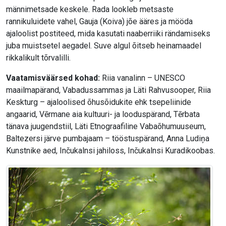
männimetsade keskele. Rada lookleb metsaste
rannikuluidete vahel, Gauja (Koiva) jõe ääres ja mööda
ajaloolist postiteed, mida kasutati naaberriiki rändamiseks
juba muistsetel aegadel. Suve algul õitseb heinamaadel
rikkalikult tõrvalilli.
Vaatamisväärsed kohad:
Riia vanalinn – UNESCO
maailmapärand, Vabadussammas ja Läti Rahvusooper, Riia
Keskturg – ajaloolised õhusõidukite ehk tsepeliinide
angaarid, Vērmane aia kultuuri- ja looduspärand, Tērbata
tänava juugendstiil, Läti Etnograafiline Vabaõhumuuseum,
Baltezersi järve pumbajaam – tööstuspärand, Anna Ludiņa
Kunstnike aed, Inčukalnsi jahiloss, Inčukalnsi Kuradikoobas.