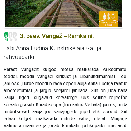
3. päev. Vangaži‒Rāmkalni.
Läbi Anna Ludina Kunstnike aia Gauja
rahvusparki
Pärast Vangažit kulgeb metsa matkarada väiksematel
teedel, mööda Vangaži kirikust ja Libahundimännist. Teel
jahilossi juurde möödub rada ooperilaulja Anna Ludiņa rajatud
arboreetumist ja järgib seejärel jahirada. Siin on juba näha
Gauja ürgoru sügavaid kõrvalorge. Üks selline reljeefne
kõrvalorg asub Kuradikoopa (Inčukalns Velnala) juures, mida
ümbritsevad Gauja jõe vanajõgede jupid ehk soodid. Siit
edasi kulgeb matkarada niitude vahel, ületab Murjāņi-
Valmiera maantee ja jõuab Rāmkalni puhkeparki, mis asub