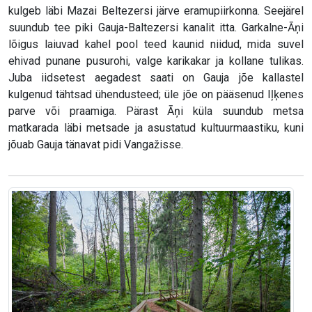
kulgeb läbi Mazai Beltezersi järve eramupiirkonna. Seejärel
suundub tee piki Gauja-Baltezersi kanalit itta. Garkalne-Āņi
lõigus laiuvad kahel pool teed kaunid niidud, mida suvel
ehivad punane pusurohi, valge karikakar ja kollane tulikas.
Juba iidsetest aegadest saati on Gauja jõe kallastel
kulgenud tähtsad ühendusteed; üle jõe on pääsenud Iļķenes
parve või praamiga. Pärast Āņi küla suundub metsa
matkarada läbi metsade ja asustatud kultuurmaastiku, kuni
jõuab Gauja tänavat pidi Vangažisse.