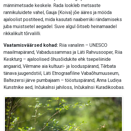
männimetsade keskele. Rada lookleb metsaste
rannikuluidete vahel, Gauja (Koiva) jõe ääres ja mööda
ajaloolist postiteed, mida kasutati naaberriiki rändamiseks
juba muistsetel aegadel. Suve algul õitseb heinamaadel
rikkalikult tõrvalilli.
Vaatamisväärsed kohad:
Riia vanalinn – UNESCO
maailmapärand, Vabadussammas ja Läti Rahvusooper, Riia
Keskturg – ajaloolised õhusõidukite ehk tsepeliinide
angaarid, Vērmane aia kultuuri- ja looduspärand, Tērbata
tänava juugendstiil, Läti Etnograafiline Vabaõhumuuseum,
Baltezersi järve pumbajaam – tööstuspärand, Anna Ludiņa
Kunstnike aed, Inčukalnsi jahiloss, Inčukalnsi Kuradikoobas.