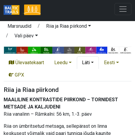
Marsruudid
Riia ja Riaa piirkond
Vali päev
Ülevaatekaart
Leedu
Läti
Eesti
GPX
Riia ja Riaa piirkond
MAALILINE KONTRASTIDE PIIRKOND – TORNIDEST
METSADE JA KALJUDENI
Riia vanalinn – Rāmkalni: 56 km, 1.-3. päev
Riia on ümbritsetud metsaga, sellepärast on linna
keskusest võimalik vaid paari tunniga jõuda kaunite