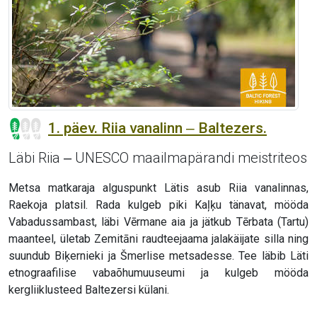
1. päev. Riia vanalinn ‒ Baltezers.
Läbi Riia ‒ UNESCO maailmapärandi meistriteos
Metsa matkaraja alguspunkt Lätis asub Riia vanalinnas,
Raekoja platsil. Rada kulgeb piki Kaļķu tänavat, mööda
Vabadussambast, läbi Vērmane aia ja jätkub Tērbata (Tartu)
maanteel, ületab Zemitāni raudteejaama jalakäijate silla ning
suundub Biķernieki ja Šmerlise metsadesse. Tee läbib Läti
etnograafilise vabaõhumuuseumi ja kulgeb mööda
kergliiklusteed Baltezersi külani.