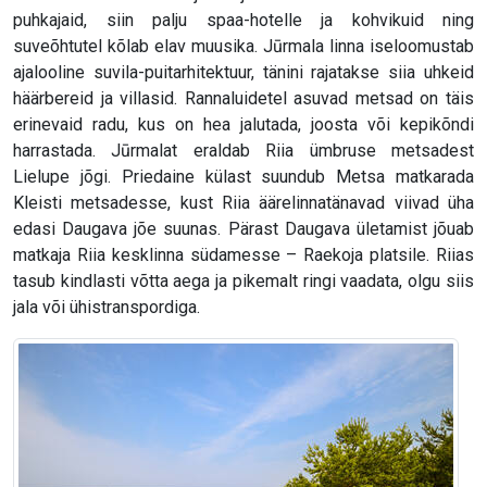
puhkajaid, siin palju spaa-hotelle ja kohvikuid ning
suveõhtutel kõlab elav muusika. Jūrmala linna iseloomustab
ajalooline suvila-puitarhitektuur, tänini rajatakse siia uhkeid
häärbereid ja villasid. Rannaluidetel asuvad metsad on täis
erinevaid radu, kus on hea jalutada, joosta või kepikõndi
harrastada. Jūrmalat eraldab Riia ümbruse metsadest
Lielupe jõgi. Priedaine külast suundub Metsa matkarada
Kleisti metsadesse, kust Riia äärelinnatänavad viivad üha
edasi Daugava jõe suunas. Pärast Daugava ületamist jõuab
matkaja Riia kesklinna südamesse – Raekoja platsile. Riias
tasub kindlasti võtta aega ja pikemalt ringi vaadata, olgu siis
jala või ühistranspordiga.