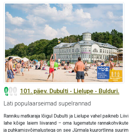
101. päev. Dubulti - Lielupe - Bulduri.
Läti populaarseimad supelrannad
Ranniku matkaraja lõigul Dubulti ja Lielupe vahel paikneb Liivi
lahe kõige laiem liivarand – oma lugematute rannakohvikute
ja puhkamisvõimalustega on see Jūrmala kuurortlinna suurim