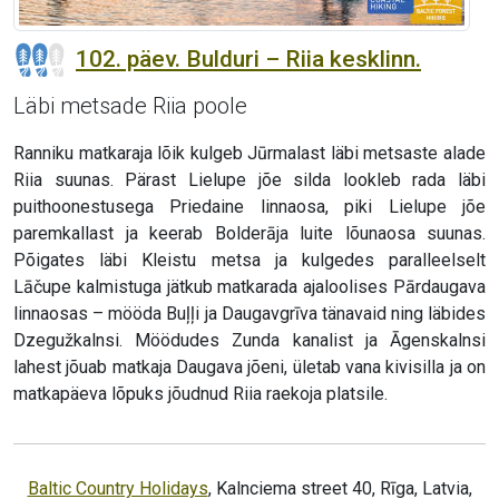
102. päev. Bulduri – Riia kesklinn.
Läbi metsade Riia poole
Ranniku matkaraja lõik kulgeb Jūrmalast läbi metsaste alade
Riia suunas. Pärast Lielupe jõe silda lookleb rada läbi
puithoonestusega Priedaine linnaosa, piki Lielupe jõe
paremkallast ja keerab Bolderāja luite lõunaosa suunas.
Põigates läbi Kleistu metsa ja kulgedes paralleelselt
Lāčupe kalmistuga jätkub matkarada ajaloolises Pārdaugava
linnaosas – mööda Buļļi ja Daugavgrīva tänavaid ning läbides
Dzegužkalnsi. Möödudes Zunda kanalist ja Āgenskalnsi
lahest jõuab matkaja Daugava jõeni, ületab vana kivisilla ja on
matkapäeva lõpuks jõudnud Riia raekoja platsile.
Baltic Country Holidays
, Kalnciema street 40, Rīga, Latvia,