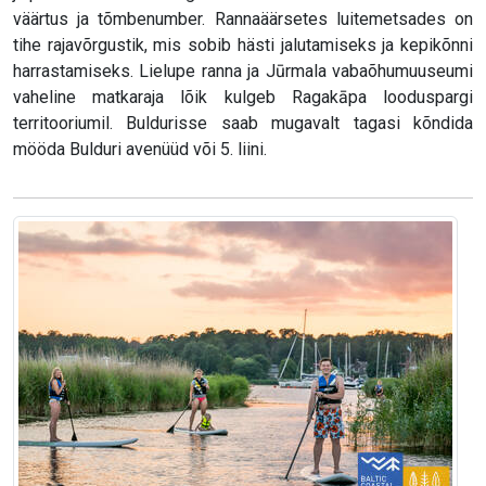
väärtus ja tõmbenumber. Rannaäärsetes luitemetsades on
tihe rajavõrgustik, mis sobib hästi jalutamiseks ja kepikõnni
harrastamiseks. Lielupe ranna ja Jūrmala vabaõhumuuseumi
vaheline matkaraja lõik kulgeb Ragakāpa looduspargi
territooriumil. Buldurisse saab mugavalt tagasi kõndida
mööda Bulduri avenüüd või 5. liini.