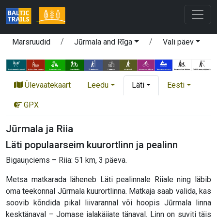
Marsruudid
Jūrmala and Rīga
Vali päev
Ülevaatekaart
Leedu
Läti
Eesti
GPX
Jūrmala ja Riia
Läti populaarseim kuurortlinn ja pealinn
Bigauņciems – Riia: 51 km, 3 päeva.
Metsa matkarada läheneb Läti pealinnale Riiale ning läbib
oma teekonnal Jūrmala kuurortlinna. Matkaja saab valida, kas
soovib kõndida pikal liivarannal või hoopis Jūrmala linna
kesktänaval – Jomase jalakäijate tänaval. Linn on suviti täis