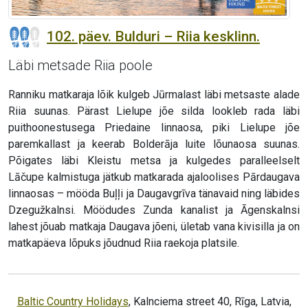
102. päev. Bulduri – Riia kesklinn.
Läbi metsade Riia poole
Ranniku matkaraja lõik kulgeb Jūrmalast läbi metsaste alade
Riia suunas. Pärast Lielupe jõe silda lookleb rada läbi
puithoonestusega Priedaine linnaosa, piki Lielupe jõe
paremkallast ja keerab Bolderāja luite lõunaosa suunas.
Põigates läbi Kleistu metsa ja kulgedes paralleelselt
Lāčupe kalmistuga jätkub matkarada ajaloolises Pārdaugava
linnaosas – mööda Buļļi ja Daugavgrīva tänavaid ning läbides
Dzegužkalnsi. Möödudes Zunda kanalist ja Āgenskalnsi
lahest jõuab matkaja Daugava jõeni, ületab vana kivisilla ja on
matkapäeva lõpuks jõudnud Riia raekoja platsile.
Baltic Country Holidays
, Kalnciema street 40, Rīga, Latvia,