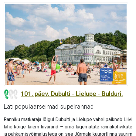
101. päev. Dubulti - Lielupe - Bulduri.
Läti populaarseimad supelrannad
Ranniku matkaraja lõigul Dubulti ja Lielupe vahel paikneb Liivi
lahe kõige laiem liivarand – oma lugematute rannakohvikute
ja puhkamisvõimalustega on see Jūrmala kuurortlinna suurim