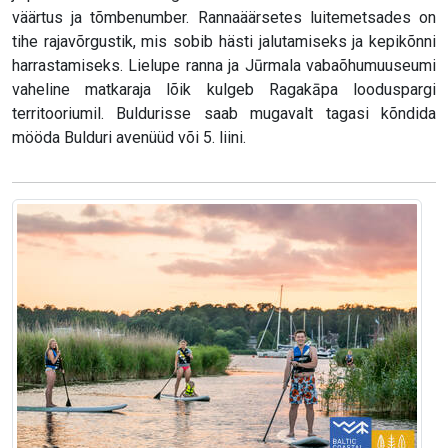
väärtus ja tõmbenumber. Rannaäärsetes luitemetsades on
tihe rajavõrgustik, mis sobib hästi jalutamiseks ja kepikõnni
harrastamiseks. Lielupe ranna ja Jūrmala vabaõhumuuseumi
vaheline matkaraja lõik kulgeb Ragakāpa looduspargi
territooriumil. Buldurisse saab mugavalt tagasi kõndida
mööda Bulduri avenüüd või 5. liini.