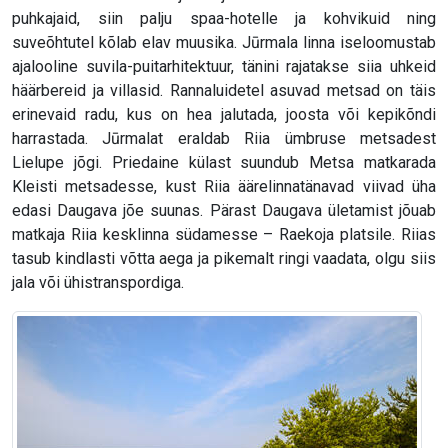
puhkajaid, siin palju spaa-hotelle ja kohvikuid ning
suveõhtutel kõlab elav muusika. Jūrmala linna iseloomustab
ajalooline suvila-puitarhitektuur, tänini rajatakse siia uhkeid
häärbereid ja villasid. Rannaluidetel asuvad metsad on täis
erinevaid radu, kus on hea jalutada, joosta või kepikõndi
harrastada. Jūrmalat eraldab Riia ümbruse metsadest
Lielupe jõgi. Priedaine külast suundub Metsa matkarada
Kleisti metsadesse, kust Riia äärelinnatänavad viivad üha
edasi Daugava jõe suunas. Pärast Daugava ületamist jõuab
matkaja Riia kesklinna südamesse – Raekoja platsile. Riias
tasub kindlasti võtta aega ja pikemalt ringi vaadata, olgu siis
jala või ühistranspordiga.