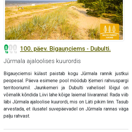
100. päev. Bigauņciems - Dubulti.
Jūrmala ajaloolises kuurordis
Bigauņciemsi külast paistab kogu Jūrmala rannik justkui
peopesal. Päeva esimene pool möödub Ķemeri rahvuspargi
territooriumil. Jaunkemeri ja Dubulti vahelisel lõigul on
võimalik kõndida Liivi lahe kõige laiemal liivarannal. Rada viib
läbi Jūrmala ajaloolise kuurordi, mis on Läti pikim linn. Tasub
arvestada, et ilusatel suvepäevadel on Jūrmala rannas väga
palju rahvast.