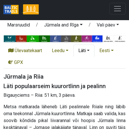
Marsruudid
Jūrmala and Rīga
Vali päev
Ülevaatekaart
Leedu
Läti
Eesti
GPX
Jūrmala ja Riia
Läti populaarseim kuurortlinn ja pealinn
Bigauņciems – Riia: 51 km, 3 päeva.
Metsa matkarada läheneb Läti pealinnale Riiale ning läbib
oma teekonnal Jūrmala kuurortlinna. Matkaja saab valida, kas
soovib kõndida pikal liivarannal või hoopis Jūrmala linna
kesktänaval – Jomase jalakäijate tänaval. Linn on suviti täis