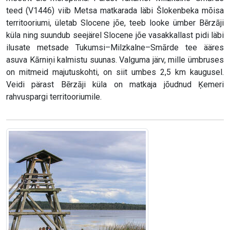
teed (V1446) viib Metsa matkarada läbi Šlokenbeka mõisa
territooriumi, ületab Slocene jõe, teeb looke ümber Bērzāji
küla ning suundub seejärel Slocene jõe vasakkallast pidi läbi
ilusate metsade Tukumsi–Milzkalne–Smārde tee ääres
asuva Kārniņi kalmistu suunas. Valguma järv, mille ümbruses
on mitmeid majutuskohti, on siit umbes 2,5 km kaugusel.
Veidi pärast Bērzāji küla on matkaja jõudnud Ķemeri
rahvuspargi territooriumile.