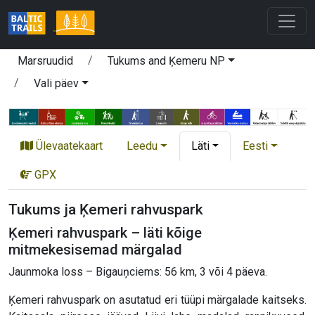
Marsruudid
Tukums and Ķemeru NP
Vali päev
Ülevaatekaart
Leedu
Läti
Eesti
GPX
Tukums ja Ķemeri rahvuspark
Ķemeri rahvuspark – läti kõige
mitmekesisemad märgalad
Jaunmoka loss – Bigauņciems: 56 km, 3 või 4 päeva.
Ķemeri rahvuspark on asutatud eri tüüpi märgalade kaitseks.