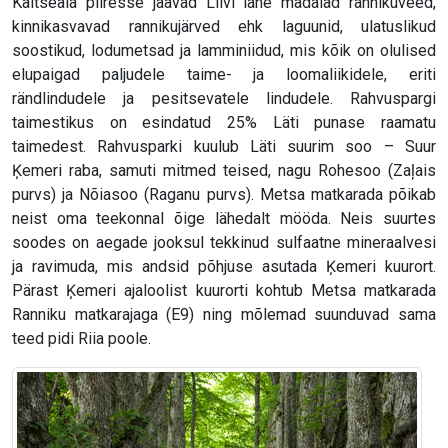
Kaitseala piiresse jäävad Liivi lahe madalad rannikuveed,
kinnikasvavad rannikujärved ehk laguunid, ulatuslikud
soostikud, lodumetsad ja lamminiidud, mis kõik on olulised
elupaigad paljudele taime- ja loomaliikidele, eriti
rändlindudele ja pesitsevatele lindudele. Rahvuspargi
taimestikus on esindatud 25% Läti punase raamatu
taimedest. Rahvusparki kuulub Läti suurim soo – Suur
Ķemeri raba, samuti mitmed teised, nagu Rohesoo (Zaļais
purvs) ja Nõiasoo (Raganu purvs). Metsa matkarada põikab
neist oma teekonnal õige lähedalt mööda. Neis suurtes
soodes on aegade jooksul tekkinud sulfaatne mineraalvesi
ja ravimuda, mis andsid põhjuse asutada Ķemeri kuurort.
Pärast Ķemeri ajaloolist kuurorti kohtub Metsa matkarada
Ranniku matkarajaga (E9) ning mõlemad suunduvad sama
teed pidi Riia poole.