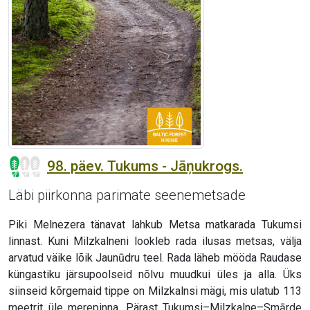
98. päev. Tukums - Jāņukrogs.
Läbi piirkonna parimate seenemetsade
Piki Melnezera tänavat lahkub Metsa matkarada Tukumsi
linnast. Kuni Milzkalneni lookleb rada ilusas metsas, välja
arvatud väike lõik Jaunūdru teel. Rada läheb mööda Raudase
küngastiku järsupoolseid nõlvu muudkui üles ja alla. Üks
siinseid kõrgemaid tippe on Milzkalnsi mägi, mis ulatub 113
meetrit üle merepinna. Pärast Tukumsi–Milzkalne–Smārde