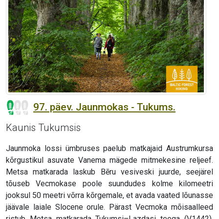
97. päev. Jaunmokas - Tukums.
Kaunis Tukumsis
Jaunmoka lossi ümbruses paelub matkajaid Austrumkursa
kõrgustikul asuvate Vanema mägede mitmekesine reljeef.
Metsa matkarada laskub Bēru vesiveski juurde, seejärel
tõuseb Vecmokase poole suundudes kolme kilomeetri
jooksul 50 meetri võrra kõrgemale, et avada vaated lõunasse
jäävale laiale Slocene orule. Pärast Vecmoka mõisaalleed
ristub Metsa matkarada Tukumsi–Lazdasi teega (V1442),