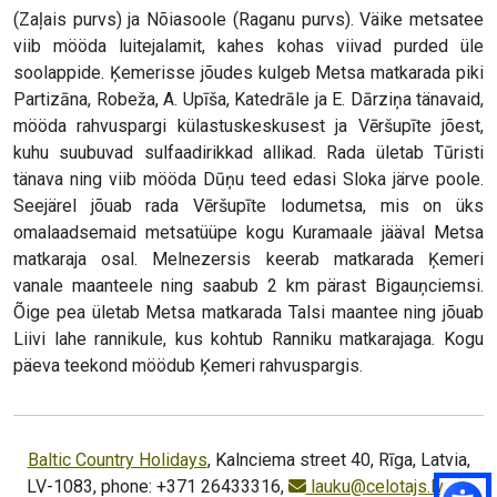
(Zaļais purvs) ja Nõiasoole (Raganu purvs). Väike metsatee
viib mööda luitejalamit, kahes kohas viivad purded üle
soolappide. Ķemerisse jõudes kulgeb Metsa matkarada piki
Partizāna, Robeža, A. Upīša, Katedrāle ja E. Dārziņa tänavaid,
mööda rahvuspargi külastuskeskusest ja Vēršupīte jõest,
kuhu suubuvad sulfaadirikkad allikad. Rada ületab Tūristi
tänava ning viib mööda Dūņu teed edasi Sloka järve poole.
Seejärel jõuab rada Vēršupīte lodumetsa, mis on üks
omalaadsemaid metsatüüpe kogu Kuramaale jääval Metsa
matkaraja osal. Melnezersis keerab matkarada Ķemeri
vanale maanteele ning saabub 2 km pärast Bigauņciemsi.
Õige pea ületab Metsa matkarada Talsi maantee ning jõuab
Liivi lahe rannikule, kus kohtub Ranniku matkarajaga. Kogu
päeva teekond möödub Ķemeri rahvuspargis.
Baltic Country Holidays
, Kalnciema street 40, Rīga, Latvia,
LV-1083, phone: +371 26433316,
lauku@celotajs.lv
,