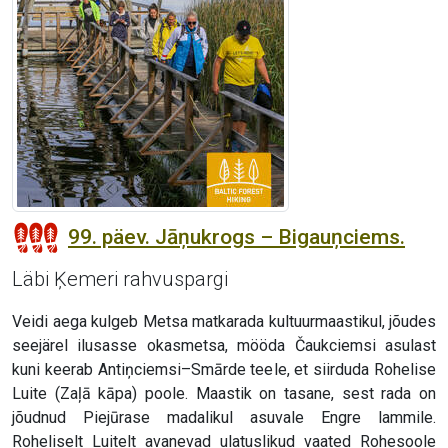
99. päev. Jāņukrogs – Bigauņciems.
Läbi Ķemeri rahvuspargi
Veidi aega kulgeb Metsa matkarada kultuurmaastikul, jõudes
seejärel ilusasse okasmetsa, mööda Čaukciemsi asulast
kuni keerab Antiņciemsi–Smārde teele, et siirduda Rohelise
Luite (Zaļā kāpa) poole. Maastik on tasane, sest rada on
jõudnud Piejūrase madalikul asuvale Engre lammile.
Roheliselt Luitelt avanevad ulatuslikud vaated Rohesoole