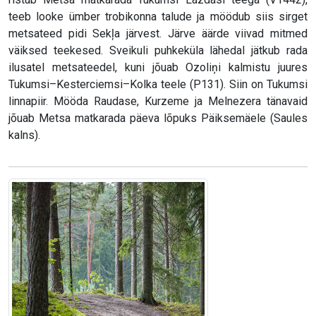
teeb looke ümber trobikonna talude ja möödub siis sirget
metsateed pidi Sekļa järvest. Järve äärde viivad mitmed
väiksed teekesed. Sveikuli puhkeküla lähedal jätkub rada
ilusatel metsateedel, kuni jõuab Ozoliņi kalmistu juures
Tukumsi–Kesterciemsi–Kolka teele (P131). Siin on Tukumsi
linnapiir. Mööda Raudase, Kurzeme ja Melnezera tänavaid
jõuab Metsa matkarada päeva lõpuks Päiksemäele (Saules
kalns).