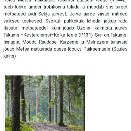
teeb looke ümber trobikonna talude ja möödub siis sirget
metsateed pidi Sekļa järvest. Järve äärde viivad mitmed
väiksed teekesed. Sveikuli puhkeküla lähedal jätkub rada
ilusatel metsateedel, kuni jõuab Ozoliņi kalmistu juures
Tukumsi–Kesterciemsi–Kolka teele (P131). Siin on Tukumsi
linnapiir. Mööda Raudase, Kurzeme ja Melnezera tänavaid
jõuab Metsa matkarada päeva lõpuks Päiksemäele (Saules
kalns).