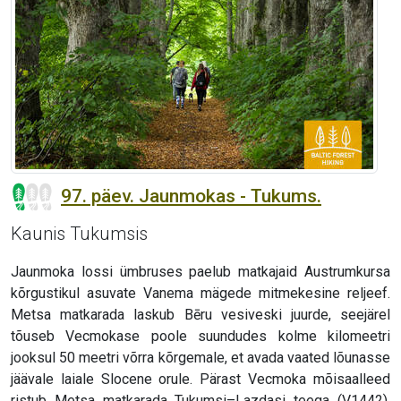
97. päev. Jaunmokas - Tukums.
Kaunis Tukumsis
Jaunmoka lossi ümbruses paelub matkajaid Austrumkursa
kõrgustikul asuvate Vanema mägede mitmekesine reljeef.
Metsa matkarada laskub Bēru vesiveski juurde, seejärel
tõuseb Vecmokase poole suundudes kolme kilomeetri
jooksul 50 meetri võrra kõrgemale, et avada vaated lõunasse
jäävale laiale Slocene orule. Pärast Vecmoka mõisaalleed
ristub Metsa matkarada Tukumsi–Lazdasi teega (V1442),