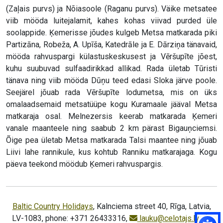
(Zaļais purvs) ja Nõiasoole (Raganu purvs). Väike metsatee
viib mööda luitejalamit, kahes kohas viivad purded üle
soolappide. Ķemerisse jõudes kulgeb Metsa matkarada piki
Partizāna, Robeža, A. Upīša, Katedrāle ja E. Dārziņa tänavaid,
mööda rahvuspargi külastuskeskusest ja Vēršupīte jõest,
kuhu suubuvad sulfaadirikkad allikad. Rada ületab Tūristi
tänava ning viib mööda Dūņu teed edasi Sloka järve poole.
Seejärel jõuab rada Vēršupīte lodumetsa, mis on üks
omalaadsemaid metsatüüpe kogu Kuramaale jääval Metsa
matkaraja osal. Melnezersis keerab matkarada Ķemeri
vanale maanteele ning saabub 2 km pärast Bigauņciemsi.
Õige pea ületab Metsa matkarada Talsi maantee ning jõuab
Liivi lahe rannikule, kus kohtub Ranniku matkarajaga. Kogu
päeva teekond möödub Ķemeri rahvuspargis.
Baltic Country Holidays
, Kalnciema street 40, Rīga, Latvia,
LV-1083, phone: +371 26433316,
lauku@celotajs.lv
,