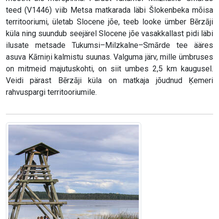
teed (V1446) viib Metsa matkarada läbi Šlokenbeka mõisa
territooriumi, ületab Slocene jõe, teeb looke ümber Bērzāji
küla ning suundub seejärel Slocene jõe vasakkallast pidi läbi
ilusate metsade Tukumsi–Milzkalne–Smārde tee ääres
asuva Kārniņi kalmistu suunas. Valguma järv, mille ümbruses
on mitmeid majutuskohti, on siit umbes 2,5 km kaugusel.
Veidi pärast Bērzāji küla on matkaja jõudnud Ķemeri
rahvuspargi territooriumile.