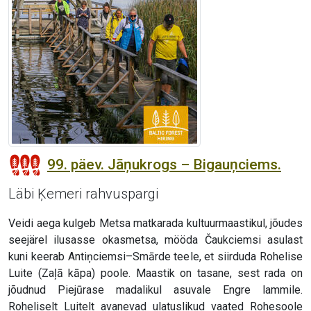
99. päev. Jāņukrogs – Bigauņciems.
Läbi Ķemeri rahvuspargi
Veidi aega kulgeb Metsa matkarada kultuurmaastikul, jõudes
seejärel ilusasse okasmetsa, mööda Čaukciemsi asulast
kuni keerab Antiņciemsi–Smārde teele, et siirduda Rohelise
Luite (Zaļā kāpa) poole. Maastik on tasane, sest rada on
jõudnud Piejūrase madalikul asuvale Engre lammile.
Roheliselt Luitelt avanevad ulatuslikud vaated Rohesoole