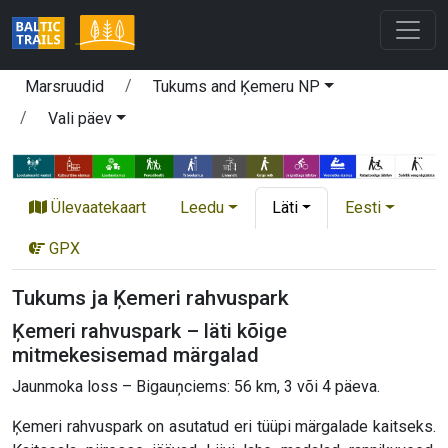
Marsruudid
Tukums and Ķemeru NP
Vali päev
Ülevaatekaart
Leedu
Läti
Eesti
GPX
Tukums ja Ķemeri rahvuspark
Ķemeri rahvuspark – läti kõige
mitmekesisemad märgalad
Jaunmoka loss – Bigauņciems: 56 km, 3 või 4 päeva.
Ķemeri rahvuspark on asutatud eri tüüpi märgalade kaitseks.