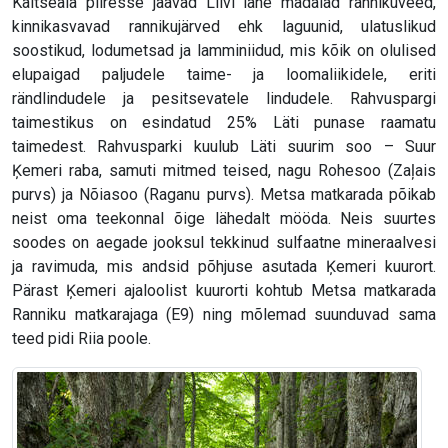
Kaitseala piiresse jäävad Liivi lahe madalad rannikuveed,
kinnikasvavad rannikujärved ehk laguunid, ulatuslikud
soostikud, lodumetsad ja lamminiidud, mis kõik on olulised
elupaigad paljudele taime- ja loomaliikidele, eriti
rändlindudele ja pesitsevatele lindudele. Rahvuspargi
taimestikus on esindatud 25% Läti punase raamatu
taimedest. Rahvusparki kuulub Läti suurim soo – Suur
Ķemeri raba, samuti mitmed teised, nagu Rohesoo (Zaļais
purvs) ja Nõiasoo (Raganu purvs). Metsa matkarada põikab
neist oma teekonnal õige lähedalt mööda. Neis suurtes
soodes on aegade jooksul tekkinud sulfaatne mineraalvesi
ja ravimuda, mis andsid põhjuse asutada Ķemeri kuurort.
Pärast Ķemeri ajaloolist kuurorti kohtub Metsa matkarada
Ranniku matkarajaga (E9) ning mõlemad suunduvad sama
teed pidi Riia poole.