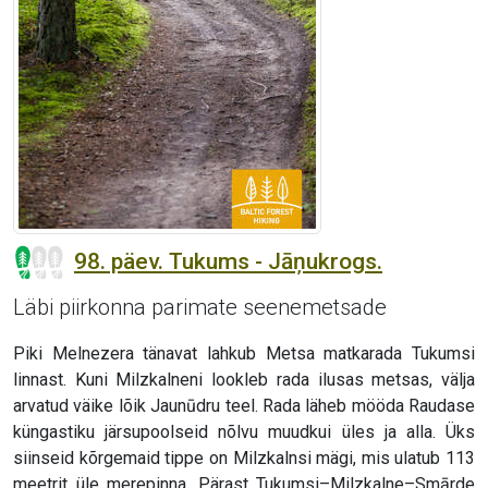
98. päev. Tukums - Jāņukrogs.
Läbi piirkonna parimate seenemetsade
Piki Melnezera tänavat lahkub Metsa matkarada Tukumsi
linnast. Kuni Milzkalneni lookleb rada ilusas metsas, välja
arvatud väike lõik Jaunūdru teel. Rada läheb mööda Raudase
küngastiku järsupoolseid nõlvu muudkui üles ja alla. Üks
siinseid kõrgemaid tippe on Milzkalnsi mägi, mis ulatub 113
meetrit üle merepinna. Pärast Tukumsi–Milzkalne–Smārde