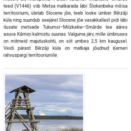
teed (V1446) viib Metsa matkarada läbi Šlokenbeka mõisa
territooriumi, ületab Slocene jõe, teeb looke ümber Bērzāji
küla ning suundub seejärel Slocene jõe vasakkallast pidi läbi
ilusate metsade Tukumsi–Milzkalne–Smārde tee ääres
asuva Kārniņi kalmistu suunas. Valguma järv, mille ümbruses
on mitmeid majutuskohti, on siit umbes 2,5 km kaugusel.
Veidi pärast Bērzāji küla on matkaja jõudnud Ķemeri
rahvuspargi territooriumile.