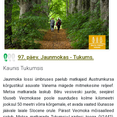
97. päev. Jaunmokas - Tukums.
Kaunis Tukumsis
Jaunmoka lossi ümbruses paelub matkajaid Austrumkursa
kõrgustikul asuvate Vanema mägede mitmekesine reljeef.
Metsa matkarada laskub Bēru vesiveski juurde, seejärel
tõuseb Vecmokase poole suundudes kolme kilomeetri
jooksul 50 meetri võrra kõrgemale, et avada vaated lõunasse
jäävale laiale Slocene orule. Pärast Vecmoka mõisaalleed
ristub Metsa matkarada Tukumsi–Lazdasi teega (V1442),