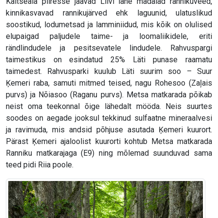
Kaitseala piiresse jäävad Liivi lahe madalad rannikuveed,
kinnikasvavad rannikujärved ehk laguunid, ulatuslikud
soostikud, lodumetsad ja lamminiidud, mis kõik on olulised
elupaigad paljudele taime- ja loomaliikidele, eriti
rändlindudele ja pesitsevatele lindudele. Rahvuspargi
taimestikus on esindatud 25% Läti punase raamatu
taimedest. Rahvusparki kuulub Läti suurim soo – Suur
Ķemeri raba, samuti mitmed teised, nagu Rohesoo (Zaļais
purvs) ja Nõiasoo (Raganu purvs). Metsa matkarada põikab
neist oma teekonnal õige lähedalt mööda. Neis suurtes
soodes on aegade jooksul tekkinud sulfaatne mineraalvesi
ja ravimuda, mis andsid põhjuse asutada Ķemeri kuurort.
Pärast Ķemeri ajaloolist kuurorti kohtub Metsa matkarada
Ranniku matkarajaga (E9) ning mõlemad suunduvad sama
teed pidi Riia poole.