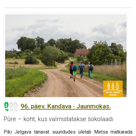
96. päev. Kandava - Jaunmokas.
Pūre – koht, kus valmistatakse šokolaadi
Piki Jelgava tänavat suundudes ületab Metsa matkarada