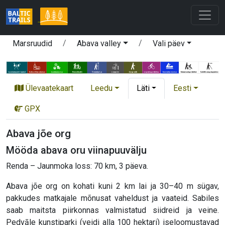
Marsruudid
Abava valley
Vali päev
Ülevaatekaart
Leedu
Läti
Eesti
GPX
Abava jõe org
Mööda abava oru viinapuuvälju
Renda – Jaunmoka loss: 70 km, 3 päeva.
Abava jõe org on kohati kuni 2 km lai ja 30–40 m sügav,
pakkudes matkajale mõnusat vaheldust ja vaateid. Sabiles
saab maitsta piirkonnas valmistatud siidreid ja veine.
Pedvāle kunstiparki (veidi alla 100 hektari) iseloomustavad