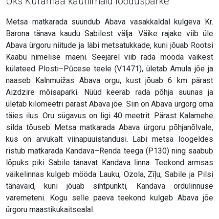
Üks Kuramaa kaunimaid loodusparke
Metsa matkarada suundub Abava vasakkaldal kulgeva Kr.
Barona tänava kaudu Sabilest välja. Väike rajake viib üle
Abava ürgoru niitude ja läbi metsatukkade, kuni jõuab Rootsi
Kaabu nimelise mäeni. Seejärel viib rada mööda väikest
külateed Plosti–Pūcese teele (V1471), ületab Amula jõe ja
naaseb Kalnmuižas Abava orgu, kust jõuab 6 km pärast
Aizdzire mõisaparki. Nüüd keerab rada põhja suunas ja
ületab kilomeetri pärast Abava jõe. Siin on Abava ürgorg oma
täies ilus. Oru sügavus on ligi 40 meetrit. Pärast Kalamehe
silda tõuseb Metsa matkarada Abava ürgoru põhjanõlvale,
kus on arvukalt viinapuuistandusi. Läbi metsa loogeldes
ristub matkarada Kandava–Renda teega (P130) ning saabub
lõpuks piki Sabile tänavat Kandava linna. Teekond armsas
väikelinnas kulgeb mööda Lauku, Ozola, Zīļu, Sabile ja Pilsi
tänavaid, kuni jõuab sihtpunkti, Kandava ordulinnuse
varemeteni. Kogu selle päeva teekond kulgeb Abava jõe
ürgoru maastikukaitsealal.