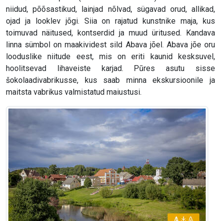
niidud, põõsastikud, lainjad nõlvad, sügavad orud, allikad,
ojad ja looklev jõgi. Siia on rajatud kunstnike maja, kus
toimuvad näitused, kontserdid ja muud üritused. Kandava
linna sümbol on maakividest sild Abava jõel. Abava jõe oru
looduslike niitude eest, mis on eriti kaunid kesksuvel,
hoolitsevad lihaveiste karjad. Pūres asutu sisse
šokolaadivabrikusse, kus saab minna ekskursioonile ja
maitsta vabrikus valmistatud maiustusi.