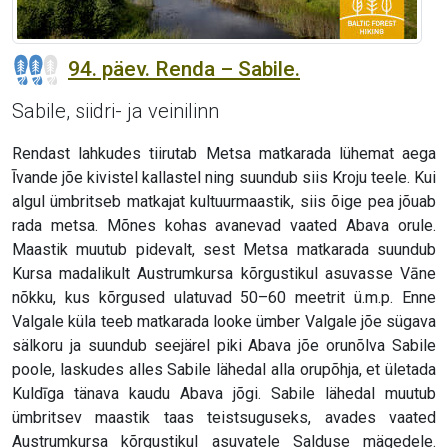
94. päev. Renda – Sabile.
Sabile, siidri- ja veinilinn
Rendast lahkudes tiirutab Metsa matkarada lühemat aega
Īvande jõe kivistel kallastel ning suundub siis Kroju teele. Kui
algul ümbritseb matkajat kultuurmaastik, siis õige pea jõuab
rada metsa. Mõnes kohas avanevad vaated Abava orule.
Maastik muutub pidevalt, sest Metsa matkarada suundub
Kursa madalikult Austrumkursa kõrgustikul asuvasse Vāne
nõkku, kus kõrgused ulatuvad 50–60 meetrit ü.m.p. Enne
Valgale küla teeb matkarada looke ümber Valgale jõe sügava
sälkoru ja suundub seejärel piki Abava jõe orunõlva Sabile
poole, laskudes alles Sabile lähedal alla orupõhja, et ületada
Kuldīga tänava kaudu Abava jõgi. Sabile lähedal muutub
ümbritsev maastik taas teistsuguseks, avades vaated
Austrumkursa kõrgustikul asuvatele Salduse mägedele.