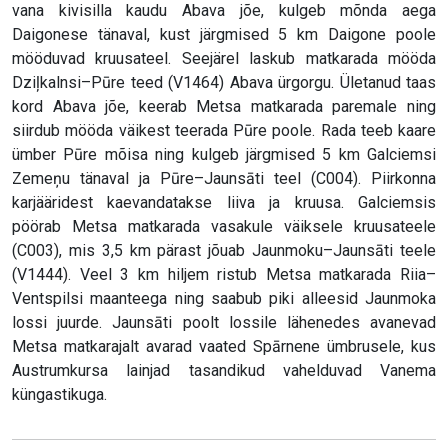
vana kivisilla kaudu Abava jõe, kulgeb mõnda aega
Daigonese tänaval, kust järgmised 5 km Daigone poole
mööduvad kruusateel. Seejärel laskub matkarada mööda
Dziļkalnsi–Pūre teed (V1464) Abava ürgorgu. Ületanud taas
kord Abava jõe, keerab Metsa matkarada paremale ning
siirdub mööda väikest teerada Pūre poole. Rada teeb kaare
ümber Pūre mõisa ning kulgeb järgmised 5 km Galciemsi
Zemeņu tänaval ja Pūre–Jaunsāti teel (C004). Piirkonna
karjääridest kaevandatakse liiva ja kruusa. Galciemsis
pöörab Metsa matkarada vasakule väiksele kruusateele
(C003), mis 3,5 km pärast jõuab Jaunmoku–Jaunsāti teele
(V1444). Veel 3 km hiljem ristub Metsa matkarada Riia–
Ventspilsi maanteega ning saabub piki alleesid Jaunmoka
lossi juurde. Jaunsāti poolt lossile lähenedes avanevad
Metsa matkarajalt avarad vaated Spārnene ümbrusele, kus
Austrumkursa lainjad tasandikud vahelduvad Vanema
küngastikuga.