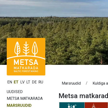
EN
ET
LV
LT
DE
RU
Marsruudid
Kuldiga 
UUDISED
Metsa matkarada
METSA MATKARADA
MARSRUUDID