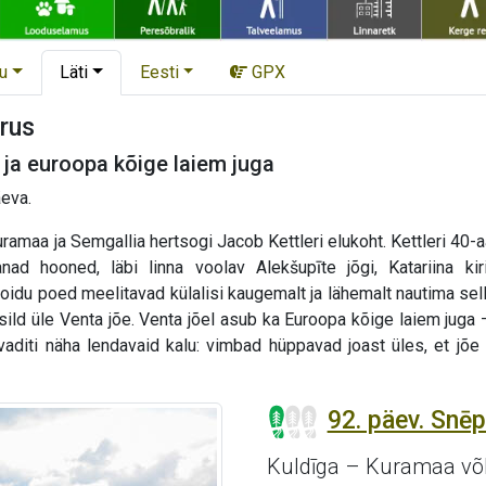
u
Läti
Eesti
GPX
brus
 ja euroopa kõige laiem juga
äeva.
uramaa ja Semgallia hertsogi Jacob Kettleri elukoht. Kettleri 40-a
nad hooned, läbi linna voolav Alekšupīte jõgi, Katariina kir
oidu poed meelitavad külalisi kaugemalt ja lähemalt nautima sel
 sild üle Venta jõe. Venta jõel asub ka Euroopa kõige laiem juga
kevaditi näha lendavaid kalu: vimbad hüppavad joast üles, et 
92. päev. Snēp
Kuldīga – Kuramaa võ