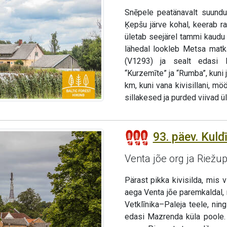
Snēpele peatänavalt suundu
Ķepšu järve kohal, keerab ra
ületab seejärel tammi kaudu 
lähedal lookleb Metsa matka
(V1293) ja sealt edasi K
“Kurzemīte” ja “Rumba”, kuni 
km, kuni vana kivisillani, mö
sillakesed ja purded viivad ü
93. päev. Kuld
Venta jõe org ja Riežu
Pärast pikka kivisilda, mis 
aega Venta jõe paremkaldal, 
Vetklīnika–Paleja teele, ni
edasi Mazrenda küla poole.