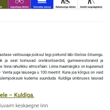
astase valitsusaja jooksul tegi piirkond läbi tõelise õitsengu.
ik ja seal toimuvad orelikontserdid, gurmeerestoranid ja
le linna rahulikku atmosfääri. Linna maamärgiks on kujunenud
 – Venta juga laiusega u 100 meetrit. Kuna joa kõrgus on vaid
jõe ülemjooksule kudema suunduda. Kuldīga ümbruses laiuvad
ele – Kuldīga.
luvaim keskaegne linn