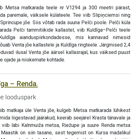
b Metsa matkarada teele nr V1294 ja 300 meetri pärast,
da paremale, väiksele külateele. Tee viib Slipiņciemsi ning
Sprincupe jõe. Siis võtab rada suuna Pelči poole. Pelči küla
rada Pelči tammitiikide kallastel, viib Kuldīga–Pelči teele
uldīga aianduspiirkondadesse, mis kannavad nimesid
jõuab Venta jõe kallastele ja Kuldīga ringteele. Järgmised 2,4
öduvad ilusal Venta jõe äärsel kallasrajal, kus väiksed puust
le ojade ja niiskemate kohtade.
īga – Renda.
pe looduspark
viib matkaja üle Venta jõe, kulgeb Metsa matkarada lühikest
mida liigestavad jäärakud, keerab seejärel Krasta tänavale ja
ng viib läbi Kalnmuiža metsa, Riežupe ja suure Renda metsa
 Maastik on siin tasane, sest tegemist on Kursa madalikul