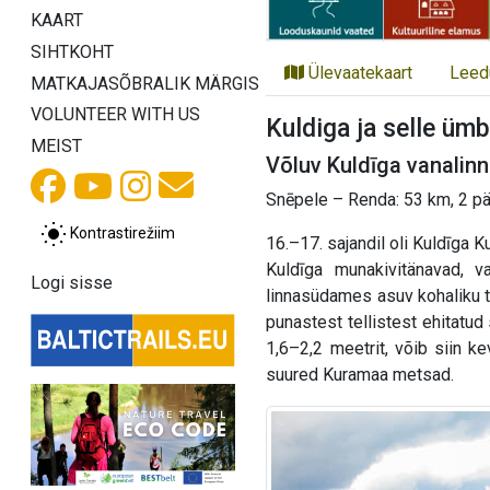
KAART
SIHTKOHT
Ülevaatekaart
Leed
MATKAJASÕBRALIK MÄRGIS
VOLUNTEER WITH US
Kuldiga ja selle üm
MEIST
Võluv Kuldīga vanalinn
Snēpele – Renda: 53 km, 2 p
Kontrastirežiim
16.–17. sajandil oli Kuldīga K
Kuldīga munakivitänavad, va
Logi sisse
linnasüdames asuv kohaliku t
punastest tellistest ehitatud
1,6–2,2 meetrit, võib siin 
suured Kuramaa metsad.