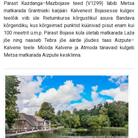
Pärast Kazdanga–Mazbojase teed (V1299) läbib Metsa
matkarada Grantnieki karjääri. Kalvenest Bojasesse kulgev
teelõik viib üle Rietumkursa kõrgustikul asuva Bandava
kõrgendiku, kus kõrgeimad punktid küünivad pisut enam kui
100 meetrit ü.m.p. Pärast Bojase küla ületab matkarada Laža
jõe ning naaseb Tebra jõe äärde jõudes taas Aizpute–
Kalvene teele. Mööda Kalvene ja Atmoda tänavaid kulgeb
Metsa matkarada Aizpute kesklinna.