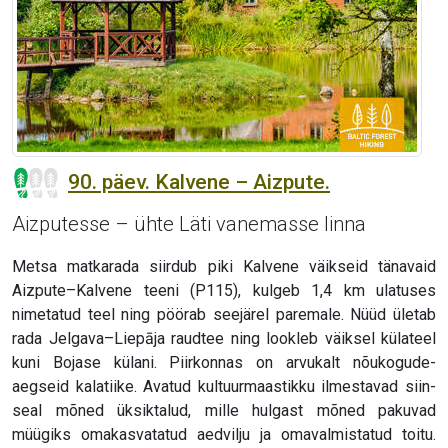
90. päev. Kalvene – Aizpute.
Aizputesse – ühte Läti vanemasse linna
Metsa matkarada siirdub piki Kalvene väikseid tänavaid
Aizpute–Kalvene teeni (P115), kulgeb 1,4 km ulatuses
nimetatud teel ning pöörab seejärel paremale. Nüüd ületab
rada Jelgava–Liepāja raudtee ning lookleb väiksel külateel
kuni Bojase külani. Piirkonnas on arvukalt nõukogude-
aegseid kalatiike. Avatud kultuurmaastikku ilmestavad siin-
seal mõned üksiktalud, mille hulgast mõned pakuvad
müügiks omakasvatatud aedvilju ja omavalmistatud toitu.