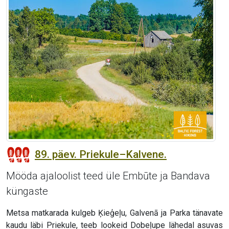
89. päev. Priekule–Kalvene.
Mööda ajaloolist teed üle Embūte ja Bandava
küngaste
Metsa matkarada kulgeb Ķieģeļu, Galvenā ja Parka tänavate
kaudu läbi Priekule, teeb lookeid Dobeļupe lähedal asuvas