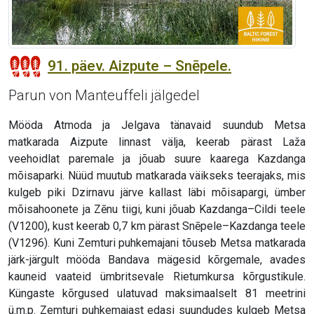
91. päev. Aizpute – Snēpele.
Parun von Manteuffeli jälgedel
Mööda Atmoda ja Jelgava tänavaid suundub Metsa
matkarada Aizpute linnast välja, keerab pärast Laža
veehoidlat paremale ja jõuab suure kaarega Kazdanga
mõisaparki. Nüüd muutub matkarada väikseks teerajaks, mis
kulgeb piki Dzirnavu järve kallast läbi mõisapargi, ümber
mõisahoonete ja Zēnu tiigi, kuni jõuab Kazdanga–Cildi teele
(V1200), kust keerab 0,7 km pärast Snēpele–Kazdanga teele
(V1296). Kuni Zemturi puhkemajani tõuseb Metsa matkarada
järk-järgult mööda Bandava mägesid kõrgemale, avades
kauneid vaateid ümbritsevale Rietumkursa kõrgustikule.
Küngaste kõrgused ulatuvad maksimaalselt 81 meetrini
ü.m.p. Zemturi puhkemajast edasi suundudes kulgeb Metsa