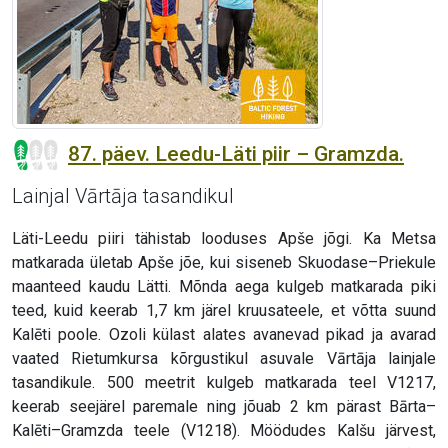
87. päev. Leedu-Läti piir – Gramzda.
Lainjal Vārtāja tasandikul
Läti-Leedu piiri tähistab looduses Apše jõgi. Ka Metsa
matkarada ületab Apše jõe, kui siseneb Skuodase–Priekule
maanteed kaudu Lätti. Mõnda aega kulgeb matkarada piki
teed, kuid keerab 1,7 km järel kruusateele, et võtta suund
Kalēti poole. Ozoli külast alates avanevad pikad ja avarad
vaated Rietumkursa kõrgustikul asuvale Vārtāja lainjale
tasandikule. 500 meetrit kulgeb matkarada teel V1217,
keerab seejärel paremale ning jõuab 2 km pärast Bārta–
Kalēti–Gramzda teele (V1218). Möödudes Kalšu järvest,