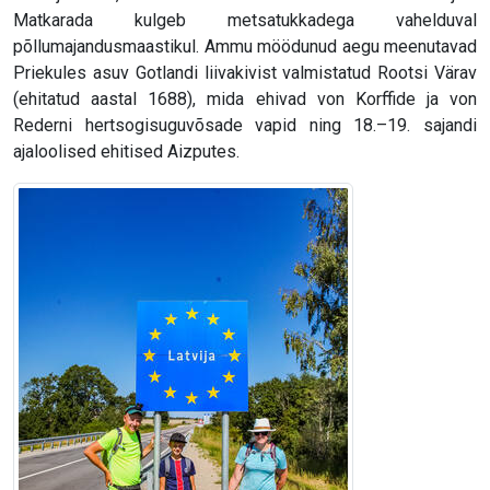
Matkarada kulgeb metsatukkadega vahelduval
põllumajandusmaastikul. Ammu möödunud aegu meenutavad
Priekules asuv Gotlandi liivakivist valmistatud Rootsi Värav
(ehitatud aastal 1688), mida ehivad von Korffide ja von
Rederni hertsogisuguvõsade vapid ning 18.–19. sajandi
ajaloolised ehitised Aizputes.