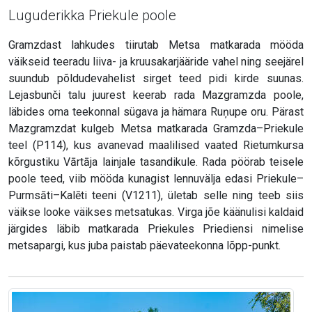
Luguderikka Priekule poole
Gramzdast lahkudes tiirutab Metsa matkarada mööda
väikseid teeradu liiva- ja kruusakarjääride vahel ning seejärel
suundub põldudevahelist sirget teed pidi kirde suunas.
Lejasbunči talu juurest keerab rada Mazgramzda poole,
läbides oma teekonnal sügava ja hämara Ruņupe oru. Pärast
Mazgramzdat kulgeb Metsa matkarada Gramzda–Priekule
teel (P114), kus avanevad maalilised vaated Rietumkursa
kõrgustiku Vārtāja lainjale tasandikule. Rada pöörab teisele
poole teed, viib mööda kunagist lennuvälja edasi Priekule–
Purmsāti–Kalēti teeni (V1211), ületab selle ning teeb siis
väikse looke väikses metsatukas. Virga jõe käänulisi kaldaid
järgides läbib matkarada Priekules Priediensi nimelise
metsapargi, kus juba paistab päevateekonna lõpp-punkt.