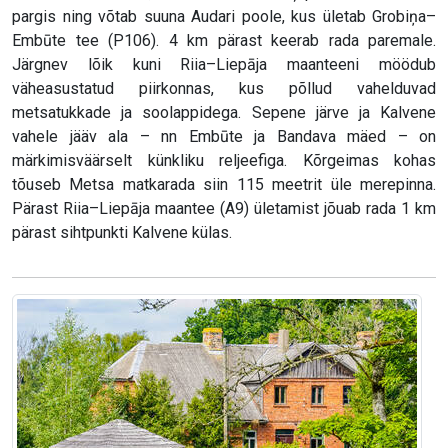
pargis ning võtab suuna Audari poole, kus ületab Grobiņa–
Embūte tee (P106). 4 km pärast keerab rada paremale.
Järgnev lõik kuni Riia–Liepāja maanteeni möödub
väheasustatud piirkonnas, kus põllud vahelduvad
metsatukkade ja soolappidega. Sepene järve ja Kalvene
vahele jääv ala – nn Embūte ja Bandava mäed – on
märkimisväärselt künkliku reljeefiga. Kõrgeimas kohas
tõuseb Metsa matkarada siin 115 meetrit üle merepinna.
Pärast Riia–Liepāja maantee (A9) ületamist jõuab rada 1 km
pärast sihtpunkti Kalvene külas.