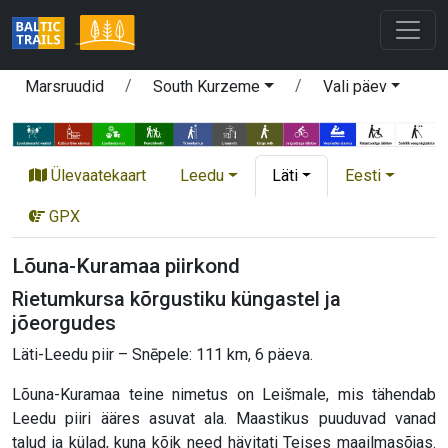
Marsruudid
South Kurzeme
Vali päev
Ülevaatekaart
Leedu
Läti
Eesti
GPX
Lõuna-Kuramaa piirkond
Rietumkursa kõrgustiku küngastel ja
jõeorgudes
Läti-Leedu piir – Snēpele: 111 km, 6 päeva.
Lõuna-Kuramaa teine nimetus on Leišmale, mis tähendab
Leedu piiri ääres asuvat ala. Maastikus puuduvad vanad
talud ja külad, kuna kõik need hävitati Teises maailmasõjas.