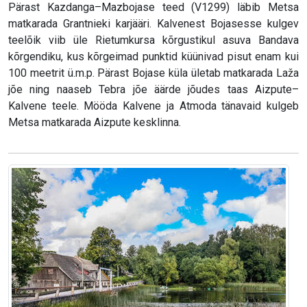
Pärast Kazdanga–Mazbojase teed (V1299) läbib Metsa
matkarada Grantnieki karjääri. Kalvenest Bojasesse kulgev
teelõik viib üle Rietumkursa kõrgustikul asuva Bandava
kõrgendiku, kus kõrgeimad punktid küünivad pisut enam kui
100 meetrit ü.m.p. Pärast Bojase küla ületab matkarada Laža
jõe ning naaseb Tebra jõe äärde jõudes taas Aizpute–
Kalvene teele. Mööda Kalvene ja Atmoda tänavaid kulgeb
Metsa matkarada Aizpute kesklinna.