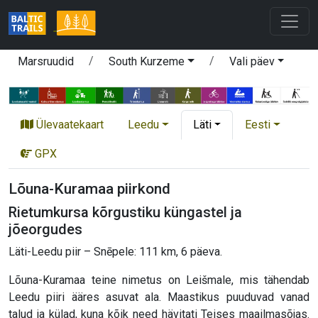
Marsruudid
South Kurzeme
Vali päev
Ülevaatekaart
Leedu
Läti
Eesti
GPX
Lõuna-Kuramaa piirkond
Rietumkursa kõrgustiku küngastel ja
jõeorgudes
Läti-Leedu piir – Snēpele: 111 km, 6 päeva.
Lõuna-Kuramaa teine nimetus on Leišmale, mis tähendab
Leedu piiri ääres asuvat ala. Maastikus puuduvad vanad
talud ja külad, kuna kõik need hävitati Teises maailmasõjas.