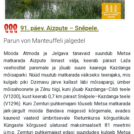
91. päev. Aizpute – Snēpele.
Parun von Manteuffeli jälgedel
Mööda Atmoda ja Jelgava tänavaid suundub Metsa
matkarada Aizpute linnast välja, keerab pärast Laža
veehoidlat paremale ja jõuab suure kaarega Kazdanga
mõisaparki. Nüüd muutub matkarada väikseks teerajaks, mis
kulgeb piki Dzirnavu järve kallast läbi mõisapargi, ümber
mõisahoonete ja Zēnu tiigi, kuni jõuab Kazdanga–Cildi teele
(V1200), kust keerab 0,7 km pärast Snēpele–Kazdanga teele
(V1296). Kuni Zemturi puhkemajani tõuseb Metsa matkarada
järk-järgult mööda Bandava mägesid kõrgemale, avades
kauneid vaateid ümbritsevale Rietumkursa kõrgustikule.
Küngaste kõrgused ulatuvad maksimaalselt 81 meetrini
ü.m.p. Zemturi puhkemajast edasi suundudes kulgeb Metsa