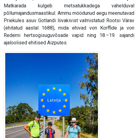
Matkarada kulgeb metsatukkadega vahelduval
põllumajandusmaastikul. Ammu möödunud aegu meenutavad
Priekules asuv Gotlandi liivakivist valmistatud Rootsi Värav
(ehitatud aastal 1688), mida ehivad von Korffide ja von
Rederni hertsogisuguvõsade vapid ning 18.–19. sajandi
ajaloolised ehitised Aizputes.