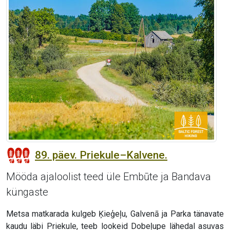
89. päev. Priekule–Kalvene.
Mööda ajaloolist teed üle Embūte ja Bandava
küngaste
Metsa matkarada kulgeb Ķieģeļu, Galvenā ja Parka tänavate
kaudu läbi Priekule, teeb lookeid Dobeļupe lähedal asuvas