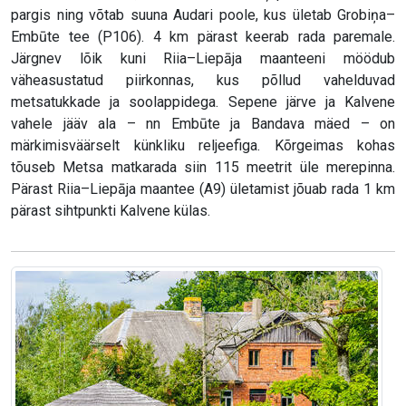
pargis ning võtab suuna Audari poole, kus ületab Grobiņa–
Embūte tee (P106). 4 km pärast keerab rada paremale.
Järgnev lõik kuni Riia–Liepāja maanteeni möödub
väheasustatud piirkonnas, kus põllud vahelduvad
metsatukkade ja soolappidega. Sepene järve ja Kalvene
vahele jääv ala – nn Embūte ja Bandava mäed – on
märkimisväärselt künkliku reljeefiga. Kõrgeimas kohas
tõuseb Metsa matkarada siin 115 meetrit üle merepinna.
Pärast Riia–Liepāja maantee (A9) ületamist jõuab rada 1 km
pärast sihtpunkti Kalvene külas.