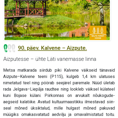
90. päev. Kalvene – Aizpute.
Aizputesse – ühte Läti vanemasse linna
Metsa matkarada siirdub piki Kalvene väikseid tänavaid
Aizpute–Kalvene teeni (P115), kulgeb 1,4 km ulatuses
nimetatud teel ning pöörab seejärel paremale. Nüüd ületab
rada Jelgava–Liepāja raudtee ning lookleb väiksel külateel
kuni Bojase külani. Piirkonnas on arvukalt nõukogude-
aegseid kalatiike. Avatud kultuurmaastikku ilmestavad siin-
seal mõned üksiktalud, mille hulgast mõned pakuvad
müügiks omakasvatatud aedvilju ja omavalmistatud toitu.