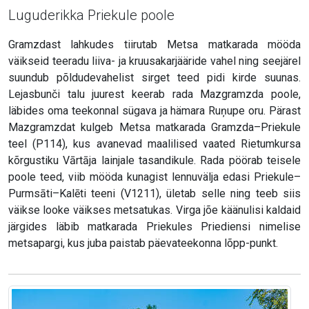
Luguderikka Priekule poole
Gramzdast lahkudes tiirutab Metsa matkarada mööda
väikseid teeradu liiva- ja kruusakarjääride vahel ning seejärel
suundub põldudevahelist sirget teed pidi kirde suunas.
Lejasbunči talu juurest keerab rada Mazgramzda poole,
läbides oma teekonnal sügava ja hämara Ruņupe oru. Pärast
Mazgramzdat kulgeb Metsa matkarada Gramzda–Priekule
teel (P114), kus avanevad maalilised vaated Rietumkursa
kõrgustiku Vārtāja lainjale tasandikule. Rada pöörab teisele
poole teed, viib mööda kunagist lennuvälja edasi Priekule–
Purmsāti–Kalēti teeni (V1211), ületab selle ning teeb siis
väikse looke väikses metsatukas. Virga jõe käänulisi kaldaid
järgides läbib matkarada Priekules Priediensi nimelise
metsapargi, kus juba paistab päevateekonna lõpp-punkt.