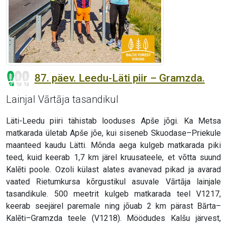
87. päev. Leedu-Läti piir – Gramzda.
Lainjal Vārtāja tasandikul
Läti-Leedu piiri tähistab looduses Apše jõgi. Ka Metsa
matkarada ületab Apše jõe, kui siseneb Skuodase–Priekule
maanteed kaudu Lätti. Mõnda aega kulgeb matkarada piki
teed, kuid keerab 1,7 km järel kruusateele, et võtta suund
Kalēti poole. Ozoli külast alates avanevad pikad ja avarad
vaated Rietumkursa kõrgustikul asuvale Vārtāja lainjale
tasandikule. 500 meetrit kulgeb matkarada teel V1217,
keerab seejärel paremale ning jõuab 2 km pärast Bārta–
Kalēti–Gramzda teele (V1218). Möödudes Kalšu järvest,