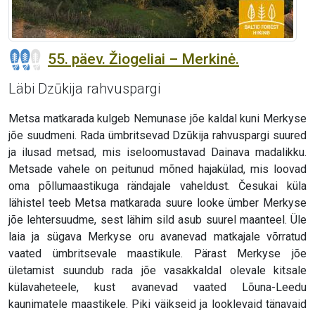
55. päev. Žiogeliai – Merkinė.
Läbi Dzūkija rahvuspargi
Metsa matkarada kulgeb Nemunase jõe kaldal kuni Merkyse
jõe suudmeni. Rada ümbritsevad Dzūkija rahvuspargi suured
ja ilusad metsad, mis iseloomustavad Dainava madalikku.
Metsade vahele on peitunud mõned hajakülad, mis loovad
oma põllumaastikuga rändajale vaheldust. Česukai küla
lähistel teeb Metsa matkarada suure looke ümber Merkyse
jõe lehtersuudme, sest lähim sild asub suurel maanteel. Üle
laia ja sügava Merkyse oru avanevad matkajale võrratud
vaated ümbritsevale maastikule. Pärast Merkyse jõe
ületamist suundub rada jõe vasakkaldal olevale kitsale
külavaheteele, kust avanevad vaated Lõuna-Leedu
kaunimatele maastikele. Piki väikseid ja looklevaid tänavaid