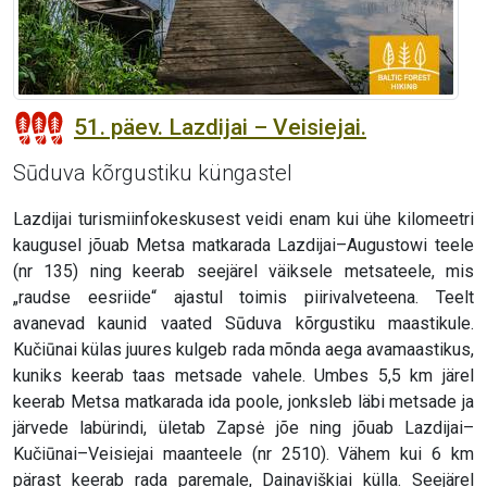
51. päev. Lazdijai – Veisiejai.
Sūduva kõrgustiku küngastel
Lazdijai turismiinfokeskusest veidi enam kui ühe kilomeetri
kaugusel jõuab Metsa matkarada Lazdijai–Augustowi teele
(nr 135) ning keerab seejärel väiksele metsateele, mis
„raudse eesriide“ ajastul toimis piirivalveteena. Teelt
avanevad kaunid vaated Sūduva kõrgustiku maastikule.
Kučiūnai külas juures kulgeb rada mõnda aega avamaastikus,
kuniks keerab taas metsade vahele. Umbes 5,5 km järel
keerab Metsa matkarada ida poole, jonksleb läbi metsade ja
järvede labürindi, ületab Zapsė jõe ning jõuab Lazdijai–
Kučiūnai–Veisiejai maanteele (nr 2510). Vähem kui 6 km
pärast keerab rada paremale, Dainaviškiai külla. Seejärel