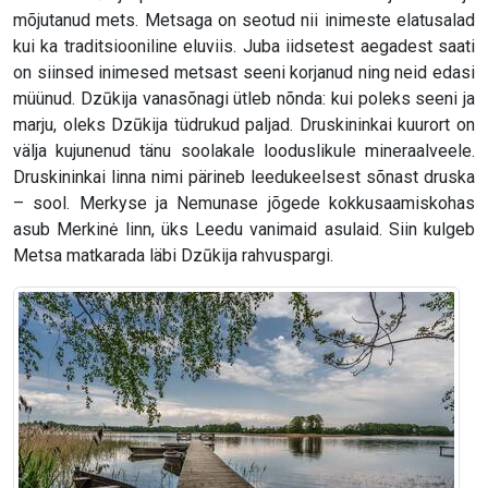
mõjutanud mets. Metsaga on seotud nii inimeste elatusalad
kui ka traditsiooniline eluviis. Juba iidsetest aegadest saati
on siinsed inimesed metsast seeni korjanud ning neid edasi
müünud. Dzūkija vanasõnagi ütleb nõnda: kui poleks seeni ja
marju, oleks Dzūkija tüdrukud paljad. Druskininkai kuurort on
välja kujunenud tänu soolakale looduslikule mineraalveele.
Druskininkai linna nimi pärineb leedukeelsest sõnast druska
– sool. Merkyse ja Nemunase jõgede kokkusaamiskohas
asub Merkinė linn, üks Leedu vanimaid asulaid. Siin kulgeb
Metsa matkarada läbi Dzūkija rahvuspargi.