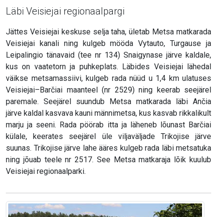
Läbi Veisiejai regionaalpargi
Jättes Veisiejai keskuse selja taha, ületab Metsa matkarada
Veisiejai kanali ning kulgeb mööda Vytauto, Turgause ja
Leipalingio tänavaid (tee nr 134) Snaigynase järve kaldale,
kus on vaatetorn ja puhkeplats. Läbides Veisiejai lähedal
väikse metsamassiivi, kulgeb rada nüüd u 1,4 km ulatuses
Veisiejai–Barčiai maanteel (nr 2529) ning keerab seejärel
paremale. Seejärel suundub Metsa matkarada läbi Ančia
järve kaldal kasvava kauni männimetsa, kus kasvab rikkalikult
marju ja seeni. Rada pöörab itta ja läheneb lõunast Barčiai
külale, keerates seejärel üle viljaväljade Trikojise järve
suunas. Trikojise järve lahe ääres kulgeb rada läbi metsatuka
ning jõuab teele nr 2517. See Metsa matkaraja lõik kuulub
Veisiejai regionaalparki.