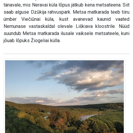
tänavale, mis Neravai küla lõpus jätkub kena metsateena. Siit
saab alguse Dzūkija rahvuspark. Metsa matkarada teeb tiiru
ümber Viečiūnai küla, kust avanevad kaunid vaated
Nemunase vastaskaldal olevale Liškiava kloostrile. Nüüd
suundub Metsa matkarada ilusale vaiksele metsateele, kuni
jõuab lõpuks Žiogeliai külla.