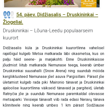
54. päev. Didžiasalis – Druskininkai –
Žiogeliai.
Druskininkai – Lõuna-Leedu populaarseim
kuurort
Didžiasalis küla ja Druskininkai kuurortlinna vahelisel
rajalõigul kulgeb Metsa matkarada läbi okasmetsa, kus on
palju häid seene- ja marjakohti. Enne Druskininkaisse
jõudmist liitub matkarada Nemunase teega, keerab ümber
Druskininkai suusahalli (Snow Arena) ning suundub mööda
kergliiklusteed Nemunase jõel asuva Pargisillani. Pärast jõe
ületamist kulgeb rada piki Maironio tänavat ja Druskininkai
ajaloolise kuurortlinna väikseid tänavaid ja pargiteid, ületab
Ratnyčia jõe ja suundub Nemunase paremkaldal olevasse
metsaparki. Veisiejai tänavalt viib rada edasi Neravų tänava
kõnniteele ning keerab umbes 1 km pärast Sodžiause