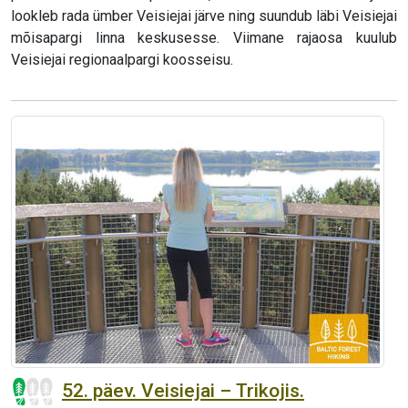
lookleb rada ümber Veisiejai järve ning suundub läbi Veisiejai
mõisapargi linna keskusesse. Viimane rajaosa kuulub
Veisiejai regionaalpargi koosseisu.
52. päev. Veisiejai – Trikojis.