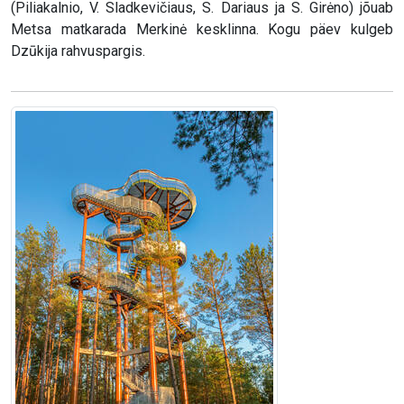
(Piliakalnio, V. Sladkevičiaus, S. Dariaus ja S. Girėno) jõuab
Metsa matkarada Merkinė kesklinna. Kogu päev kulgeb
Dzūkija rahvuspargis.