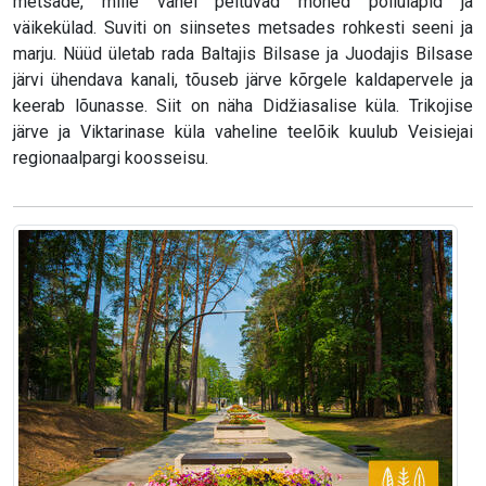
metsade, mille vahel peituvad mõned põllulapid ja
väikekülad. Suviti on siinsetes metsades rohkesti seeni ja
marju. Nüüd ületab rada Baltajis Bilsase ja Juodajis Bilsase
järvi ühendava kanali, tõuseb järve kõrgele kaldapervele ja
keerab lõunasse. Siit on näha Didžiasalise küla. Trikojise
järve ja Viktarinase küla vaheline teelõik kuulub Veisiejai
regionaalpargi koosseisu.