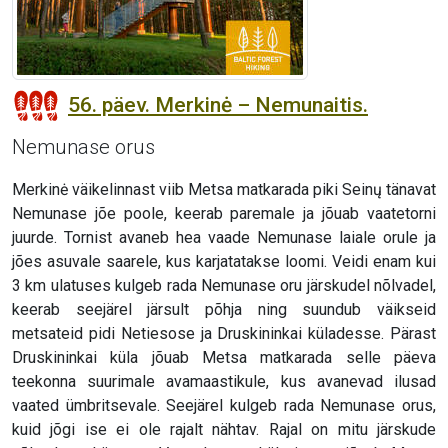
56. päev. Merkinė – Nemunaitis.
Nemunase orus
Merkinė väikelinnast viib Metsa matkarada piki Seinų tänavat
Nemunase jõe poole, keerab paremale ja jõuab vaatetorni
juurde. Tornist avaneb hea vaade Nemunase laiale orule ja
jões asuvale saarele, kus karjatatakse loomi. Veidi enam kui
3 km ulatuses kulgeb rada Nemunase oru järskudel nõlvadel,
keerab seejärel järsult põhja ning suundub väikseid
metsateid pidi Netiesose ja Druskininkai küladesse. Pärast
Druskininkai küla jõuab Metsa matkarada selle päeva
teekonna suurimale avamaastikule, kus avanevad ilusad
vaated ümbritsevale. Seejärel kulgeb rada Nemunase orus,
kuid jõgi ise ei ole rajalt nähtav. Rajal on mitu järskude