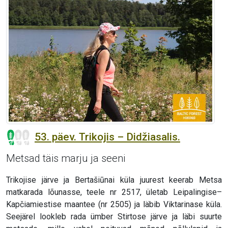
53. päev. Trikojis – Didžiasalis.
Metsad täis marju ja seeni
Trikojise järve ja Bertašiūnai küla juurest keerab Metsa
matkarada lõunasse, teele nr 2517, ületab Leipalingise–
Kapčiamiestise maantee (nr 2505) ja läbib Viktarinase küla.
Seejärel lookleb rada ümber Stirtose järve ja läbi suurte