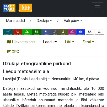
Marsruudid
Dzukija
Vali päev
Ülevaatekaart
Leedu
Läti
Eesti
GPX
Dzūkija etnograafiline piirkond
Leedu metsaseim ala
Lazdijai (Poola-Leedu piir) – Nemunaitis: 140 km, 6 päeva.
Dzūkija maastikud on voolinud mandriliustik, üle 10 000
aasta tagasi. Metsa matkarada kulgeb piki metsateid läbi
ulatuslike, hõredalt asustatud metsade ja läbi väikeste
külade. Dzūkija piirkonna inimeste eluolu on kujundanud ja