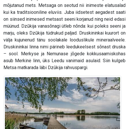
mõjutanud mets. Metsaga on seotud nii inimeste elatusalad
kui ka traditsiooniline eluviis. Juba iidsetest aegadest saati
on siinsed inimesed metsast seeni korjanud ning neid edasi
müünud. Dzūkija vanasõnagi ütleb nõnda: kui poleks seeni ja
marju, oleks Dzūkija tüdrukud paljad. Druskininkai kuurort on
välja kujunenud tänu soolakale looduslikule mineraalveele.
Druskininkai linna nimi pärineb leedukeelsest sõnast druska
– sool. Merkyse ja Nemunase jõgede kokkusaamiskohas
asub Merkinė linn, üks Leedu vanimaid asulaid. Siin kulgeb
Metsa matkarada läbi Dzūkija rahvuspargi.