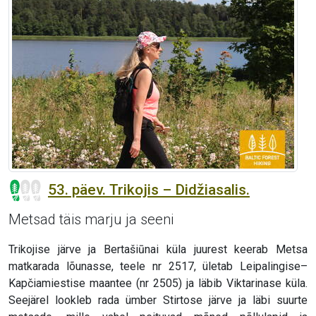
53. päev. Trikojis – Didžiasalis.
Metsad täis marju ja seeni
Trikojise järve ja Bertašiūnai küla juurest keerab Metsa
matkarada lõunasse, teele nr 2517, ületab Leipalingise–
Kapčiamiestise maantee (nr 2505) ja läbib Viktarinase küla.
Seejärel lookleb rada ümber Stirtose järve ja läbi suurte