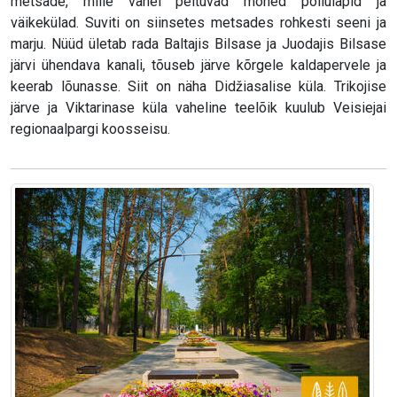
metsade, mille vahel peituvad mõned põllulapid ja
väikekülad. Suviti on siinsetes metsades rohkesti seeni ja
marju. Nüüd ületab rada Baltajis Bilsase ja Juodajis Bilsase
järvi ühendava kanali, tõuseb järve kõrgele kaldapervele ja
keerab lõunasse. Siit on näha Didžiasalise küla. Trikojise
järve ja Viktarinase küla vaheline teelõik kuulub Veisiejai
regionaalpargi koosseisu.