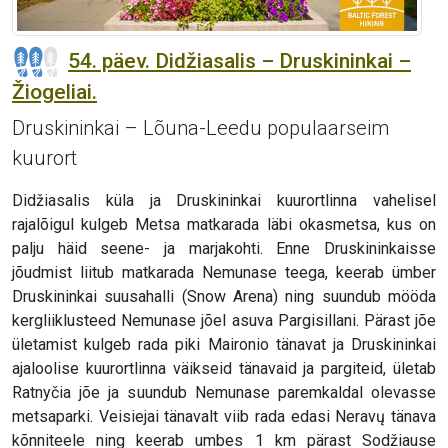
54. päev. Didžiasalis – Druskininkai –
Žiogeliai.
Druskininkai – Lõuna-Leedu populaarseim
kuurort
Didžiasalis küla ja Druskininkai kuurortlinna vahelisel
rajalõigul kulgeb Metsa matkarada läbi okasmetsa, kus on
palju häid seene- ja marjakohti. Enne Druskininkaisse
jõudmist liitub matkarada Nemunase teega, keerab ümber
Druskininkai suusahalli (Snow Arena) ning suundub mööda
kergliiklusteed Nemunase jõel asuva Pargisillani. Pärast jõe
ületamist kulgeb rada piki Maironio tänavat ja Druskininkai
ajaloolise kuurortlinna väikseid tänavaid ja pargiteid, ületab
Ratnyčia jõe ja suundub Nemunase paremkaldal olevasse
metsaparki. Veisiejai tänavalt viib rada edasi Neravų tänava
kõnniteele ning keerab umbes 1 km pärast Sodžiause