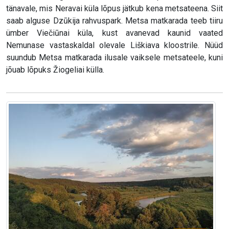
tänavale, mis Neravai küla lõpus jätkub kena metsateena. Siit
saab alguse Dzūkija rahvuspark. Metsa matkarada teeb tiiru
ümber Viečiūnai küla, kust avanevad kaunid vaated
Nemunase vastaskaldal olevale Liškiava kloostrile. Nüüd
suundub Metsa matkarada ilusale vaiksele metsateele, kuni
jõuab lõpuks Žiogeliai külla.