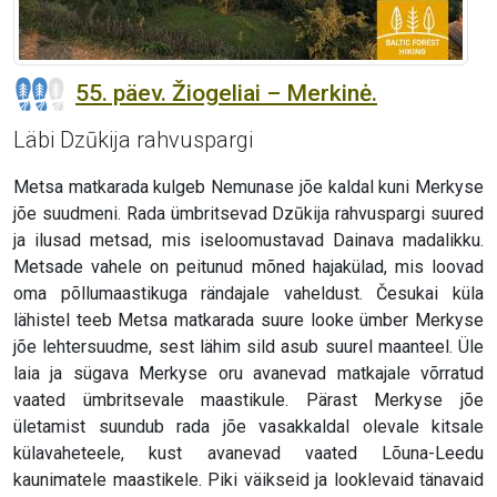
55. päev. Žiogeliai – Merkinė.
Läbi Dzūkija rahvuspargi
Metsa matkarada kulgeb Nemunase jõe kaldal kuni Merkyse
jõe suudmeni. Rada ümbritsevad Dzūkija rahvuspargi suured
ja ilusad metsad, mis iseloomustavad Dainava madalikku.
Metsade vahele on peitunud mõned hajakülad, mis loovad
oma põllumaastikuga rändajale vaheldust. Česukai küla
lähistel teeb Metsa matkarada suure looke ümber Merkyse
jõe lehtersuudme, sest lähim sild asub suurel maanteel. Üle
laia ja sügava Merkyse oru avanevad matkajale võrratud
vaated ümbritsevale maastikule. Pärast Merkyse jõe
ületamist suundub rada jõe vasakkaldal olevale kitsale
külavaheteele, kust avanevad vaated Lõuna-Leedu
kaunimatele maastikele. Piki väikseid ja looklevaid tänavaid