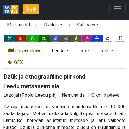
Marsruudid
Dzukija
Vali päev
Ülevaatekaart
Leedu
Läti
Eesti
GPX
Dzūkija etnograafiline piirkond
Leedu metsaseim ala
Lazdijai (Poola-Leedu piir) – Nemunaitis: 140 km, 6 päeva.
Dzūkija maastikud on voolinud mandriliustik, üle 10 000
aasta tagasi. Metsa matkarada kulgeb piki metsateid läbi
ulatuslike, hõredalt asustatud metsade ja läbi väikeste
külade. Dzūkija piirkonna inimeste eluolu on kujundanud ja