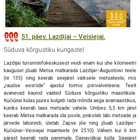
51. päev. Lazdijai – Veisiejai.
Sūduva kõrgustiku küngastel
Lazdijai turismiinfokeskusest veidi enam kui ühe kilomeetri
kaugusel jõuab Metsa matkarada Lazdijai–Augustowi teele
(nr 135) ning keerab seejärel väiksele metsateele, mis
„raudse eesriide“ ajastul toimis piirivalveteena. Teelt
avanevad kaunid vaated Sūduva kõrgustiku maastikule.
Kučiūnai külas juures kulgeb rada mõnda aega avamaastikus,
kuniks keerab taas metsade vahele. Umbes 5,5 km järel
keerab Metsa matkarada ida poole, jonksleb läbi metsade ja
järvede labürindi, ületab Zapsė jõe ning jõuab Lazdijai–
Kučiūnai–Veisiejai maanteele (nr 2510). Vähem kui 6 km
pärast keerab rada paremale, Dainaviškiai külla. Seejärel