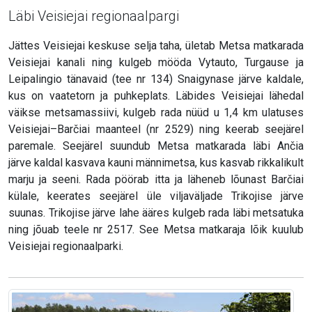
Läbi Veisiejai regionaalpargi
Jättes Veisiejai keskuse selja taha, ületab Metsa matkarada
Veisiejai kanali ning kulgeb mööda Vytauto, Turgause ja
Leipalingio tänavaid (tee nr 134) Snaigynase järve kaldale,
kus on vaatetorn ja puhkeplats. Läbides Veisiejai lähedal
väikse metsamassiivi, kulgeb rada nüüd u 1,4 km ulatuses
Veisiejai–Barčiai maanteel (nr 2529) ning keerab seejärel
paremale. Seejärel suundub Metsa matkarada läbi Ančia
järve kaldal kasvava kauni männimetsa, kus kasvab rikkalikult
marju ja seeni. Rada pöörab itta ja läheneb lõunast Barčiai
külale, keerates seejärel üle viljaväljade Trikojise järve
suunas. Trikojise järve lahe ääres kulgeb rada läbi metsatuka
ning jõuab teele nr 2517. See Metsa matkaraja lõik kuulub
Veisiejai regionaalparki.