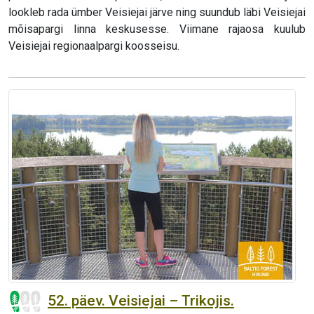
lookleb rada ümber Veisiejai järve ning suundub läbi Veisiejai
mõisapargi linna keskusesse. Viimane rajaosa kuulub
Veisiejai regionaalpargi koosseisu.
52. päev. Veisiejai – Trikojis.