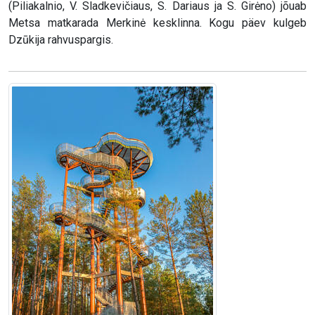
(Piliakalnio, V. Sladkevičiaus, S. Dariaus ja S. Girėno) jõuab
Metsa matkarada Merkinė kesklinna. Kogu päev kulgeb
Dzūkija rahvuspargis.