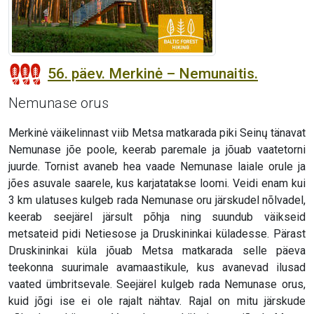
56. päev. Merkinė – Nemunaitis.
Nemunase orus
Merkinė väikelinnast viib Metsa matkarada piki Seinų tänavat
Nemunase jõe poole, keerab paremale ja jõuab vaatetorni
juurde. Tornist avaneb hea vaade Nemunase laiale orule ja
jões asuvale saarele, kus karjatatakse loomi. Veidi enam kui
3 km ulatuses kulgeb rada Nemunase oru järskudel nõlvadel,
keerab seejärel järsult põhja ning suundub väikseid
metsateid pidi Netiesose ja Druskininkai küladesse. Pärast
Druskininkai küla jõuab Metsa matkarada selle päeva
teekonna suurimale avamaastikule, kus avanevad ilusad
vaated ümbritsevale. Seejärel kulgeb rada Nemunase orus,
kuid jõgi ise ei ole rajalt nähtav. Rajal on mitu järskude