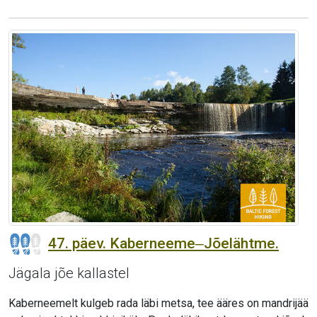
47. päev. Kaberneeme‒Jõelähtme.
Jägala jõe kallastel
Kaberneemelt kulgeb rada läbi metsa, tee ääres on mandrijää