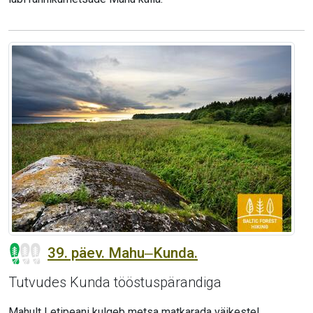
39. päev. Mahu‒Kunda.
Tutvudes Kunda tööstuspärandiga
Mahult Letipeani kulgeb metsa matkarada väikestel