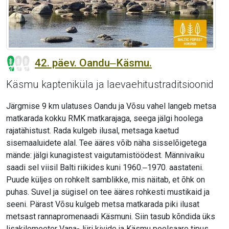
42. päev. Oandu‒Käsmu.
Käsmu kapteniküla ja laevaehitustraditsioonid
Järgmise 9 km ulatuses Oandu ja Võsu vahel langeb metsa
matkarada kokku RMK matkarajaga, seega jälgi hoolega
rajatähistust. Rada kulgeb ilusal, metsaga kaetud
sisemaaluidete alal. Tee ääres võib näha sisselõigetega
mände: jälgi kunagistest vaigutamistöödest. Männivaiku
saadi sel viisil Balti riikides kuni 1960.‒1970. aastateni.
Puude küljes on rohkelt samblikke, mis näitab, et õhk on
puhas. Suvel ja sügisel on tee ääres rohkesti mustikaid ja
seeni. Pärast Võsu kulgeb metsa matkarada piki ilusat
metsast rannapromenaadi Käsmuni. Siin tasub kõndida üks
lisakilomeeter Vana-Jüri kivide ja Käsmu poolsaare tipus