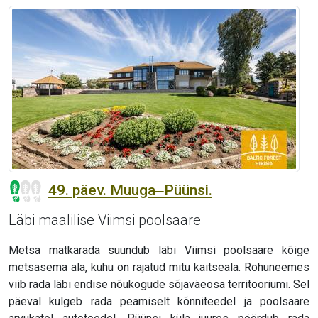
49. päev. Muuga‒Püünsi.
Läbi maalilise Viimsi poolsaare
Metsa matkarada suundub läbi Viimsi poolsaare kõige
metsasema ala, kuhu on rajatud mitu kaitseala. Rohuneemes
viib rada läbi endise nõukogude sõjaväeosa territooriumi. Sel
päeval kulgeb rada peamiselt kõnniteedel ja poolsaare