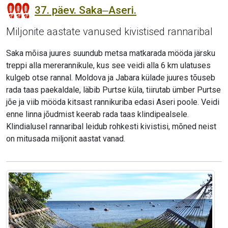
37. päev. Saka‒Aseri.
Miljonite aastate vanused kivistised rannaribal
Saka mõisa juures suundub metsa matkarada mööda järsku
treppi alla mererannikule, kus see veidi alla 6 km ulatuses
kulgeb otse rannal. Moldova ja Jabara külade juures tõuseb
rada taas paekaldale, läbib Purtse küla, tiirutab ümber Purtse
jõe ja viib mööda kitsast rannikuriba edasi Aseri poole. Veidi
enne linna jõudmist keerab rada taas klindipealsele.
Klindialusel rannaribal leidub rohkesti kivistisi, mõned neist
on mitusada miljonit aastat vanad.