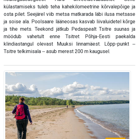
külastamiseks tuleb teha kahekilomeetrine kõrvalepõige ja
osta pilet. Seejärel viib metsa matkarada läbi ilusa metsase
ja soise ala. Poolsaare lääneosas kasvab liivaluidetel kõrge
ja tihe mets. Teekond jätkub Pedaspealt Tsitre suunas ja
möödub vahetult enne Tsitret Põhja-Eesti paekalda
klindiastangul olevast Muuksi linnamäest. Lõpp-punkt ‒
Tsitre telkimisala ‒ asub merest 200 m kaugusel.