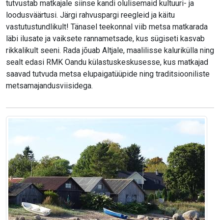
tutvustab matkajale siinse kandi olulisemaid kultuuri- ja
loodusväärtusi. Järgi rahvuspargi reegleid ja käitu
vastutustundlikult! Tänasel teekonnal viib metsa matkarada
läbi ilusate ja vaiksete rannametsade, kus sügiseti kasvab
rikkalikult seeni. Rada jõuab Altjale, maalilisse kalurikülla ning
sealt edasi RMK Oandu külastuskeskusesse, kus matkajad
saavad tutvuda metsa elupaigatüüpide ning traditsiooniliste
metsamajandusviisidega.