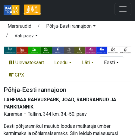
Marsruudid
Põhja-Eesti rannajoon
Vali päev
Ülevaatekaart
Leedu
Läti
Eesti
GPX
Põhja-Eesti rannajoon
LAHEMAA RAHVUSPARK, JOAD, RÄNDRAHNUD JA
PANKRANNIK
Kuremäe – Tallinn, 344 km, 34.-50. päev
Eesti põhjarannikul muutub loodus matkaraja ümber
karmimaks ja põhjamaisemaks. Siin leidub majasuurusi