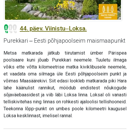
44. päev. Viinistu‒Loksa.
Purekkari ‒ Eesti põhjapoolseim maismaapunkt
Metsa matkarada jätkub tiirutamist ümber Pärispea
poolsaare kuni jõuab Purekkari neemele. Tuuletu ilmaga
võiks ette võtta kilomeetrise matka kiviklibusele neemele,
et vaadata oma silmaga üle Eesti põhjapoolseim punkt ja
võimas Maasäärekivi. Siit edasi lookleb matkarada piki Hara
lahe käänulist rannikut, möödub endistest nõukogude
sõjaväebaasidest ja viib läbi Loksa linna. Loksal oli vanasti
telliskivitehas ning linnas on rohkesti ajaloolisi tellishooneid.
Teekonna lõpp-punkt on umbes poole kilomeetri kaugusel
Loksa kesklinnast, imelisel rannal.