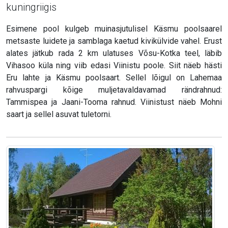
kuningriigis
Esimene pool kulgeb muinasjutulisel Käsmu poolsaarel
metsaste luidete ja samblaga kaetud kivikülvide vahel. Erust
alates jätkub rada 2 km ulatuses Võsu-Kotka teel, läbib
Vihasoo küla ning viib edasi Viinistu poole. Siit näeb hästi
Eru lahte ja Käsmu poolsaart. Sellel lõigul on Lahemaa
rahvuspargi kõige muljetavaldavamad rändrahnud:
Tammispea ja Jaani-Tooma rahnud. Viinistust näeb Mohni
saart ja sellel asuvat tuletorni.