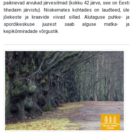
paiknevad arvukad järvesilmad (kokku 42 järve, see on Eesti
tihedaim järvistu). Niiskemates kohtades on laudteed, üle
jõekeste ja kraavide viivad sillad. Alutaguse puhke- ja
spordikeskuse juurest saab alguse matka- ja
kepikõnniradade võrgustik.