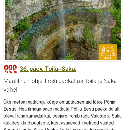
36. päev. Toila‒Saka.
Maaliline Põhja-Eesti paekallas Toila ja Saka
vahel
Üks metsa matkaraja kõige omapärasemaid lõike Põhja-
Eestis. Hea ilmaga saab matkata Põhja-Eesti paekalda all
oleval rannikumadalikul, seejärel ronib rada Valaste ja Saka
külades klindipealsele, kust avanevad imelised vaated
Soome lahele. Saka-Ontika-Toila lõigus ulatub paekalda