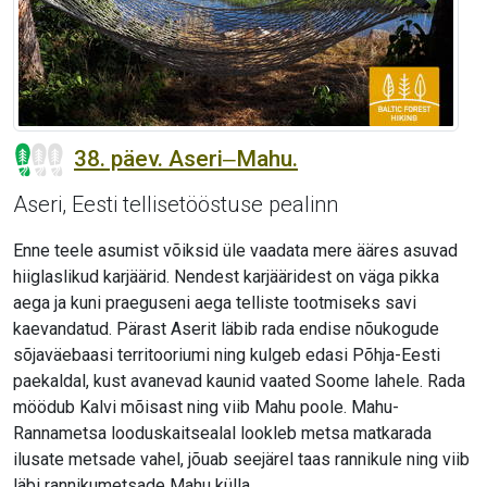
38. päev. Aseri‒Mahu.
Aseri, Eesti tellisetööstuse pealinn
Enne teele asumist võiksid üle vaadata mere ääres asuvad
hiiglaslikud karjäärid. Nendest karjääridest on väga pikka
aega ja kuni praeguseni aega telliste tootmiseks savi
kaevandatud. Pärast Aserit läbib rada endise nõukogude
sõjaväebaasi territooriumi ning kulgeb edasi Põhja-Eesti
paekaldal, kust avanevad kaunid vaated Soome lahele. Rada
möödub Kalvi mõisast ning viib Mahu poole. Mahu-
Rannametsa looduskaitsealal lookleb metsa matkarada
ilusate metsade vahel, jõuab seejärel taas rannikule ning viib
läbi rannikumetsade Mahu külla.