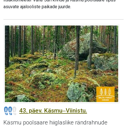
asuvate ajalooliste paikade juurde.
43. päev. Käsmu‒Viinistu.
Käsmu poolsaare hiiglaslike rändrahnude