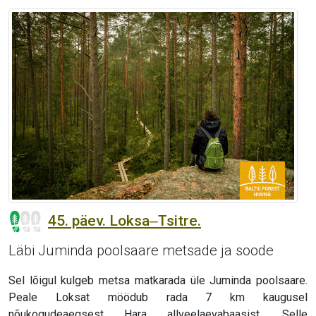
45. päev. Loksa‒Tsitre.
Läbi Juminda poolsaare metsade ja soode
Sel lõigul kulgeb metsa matkarada üle Juminda poolsaare.
Peale Loksat möödub rada 7 km kaugusel
nõukogudeaegsest Hara allveelaevabaasist. Selle