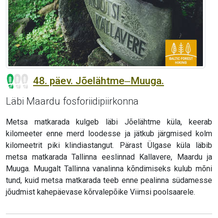
48. päev. Jõelähtme‒Muuga.
Läbi Maardu fosforiidipiirkonna
Metsa matkarada kulgeb läbi Jõelähtme küla, keerab
kilomeeter enne merd loodesse ja jätkub järgmised kolm
kilomeetrit piki klindiastangut. Pärast Ülgase küla läbib
metsa matkarada Tallinna eeslinnad Kallavere, Maardu ja
Muuga. Muugalt Tallinna vanalinna kõndimiseks kulub mõni
tund, kuid metsa matkarada teeb enne pealinna südamesse
jõudmist kahepäevase kõrvalepõike Viimsi poolsaarele.