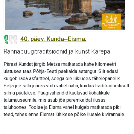
40. päev. Kunda‒Eisma.
Rannapüügitraditsioonid ja kunst Karepal
Pärast Kundat järgib Metsa matkarada kahe kilomeetri
ulatuses taas Põhja-Eesti paekalda astangut. Siit edasi
kulgeb rada asfaltteel, seega ole liikluses tähelepanelik.
Selja jõe silla juures võib vahel näha, kuidas traditsiooniliselt
silmu püütakse. Püügivahendid kuuluvad kohalikule
talumuuseumile, mis asub jõe paremkaldal ilusas
taluhoones. Toolse ja Eisma vahel kulgeb matkarada piki
teed, tehes enne Eismat lühikese põike ilusale kivirannale.