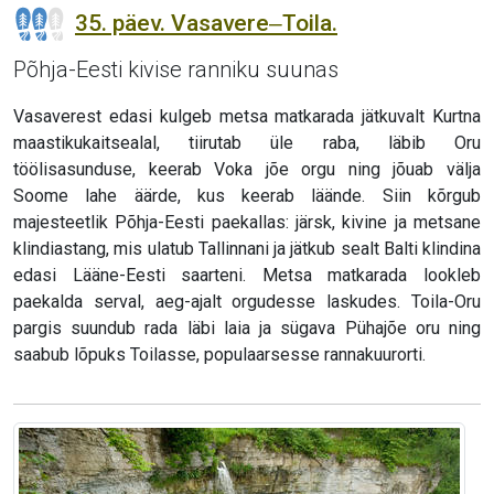
35. päev. Vasavere‒Toila.
Põhja-Eesti kivise ranniku suunas
Vasaverest edasi kulgeb metsa matkarada jätkuvalt Kurtna
maastikukaitsealal, tiirutab üle raba, läbib Oru
töölisasunduse, keerab Voka jõe orgu ning jõuab välja
Soome lahe äärde, kus keerab läände. Siin kõrgub
majesteetlik Põhja-Eesti paekallas: järsk, kivine ja metsane
klindiastang, mis ulatub Tallinnani ja jätkub sealt Balti klindina
edasi Lääne-Eesti saarteni. Metsa matkarada lookleb
paekalda serval, aeg-ajalt orgudesse laskudes. Toila-Oru
pargis suundub rada läbi laia ja sügava Pühajõe oru ning
saabub lõpuks Toilasse, populaarsesse rannakuurorti.