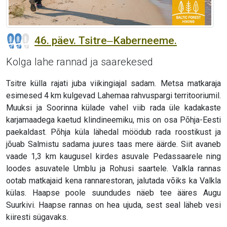
46. päev. Tsitre‒Kaberneeme.
Kolga lahe rannad ja saarekesed
Tsitre külla rajati juba viikingiajal sadam. Metsa matkaraja
esimesed 4 km kulgevad Lahemaa rahvuspargi territooriumil.
Muuksi ja Soorinna külade vahel viib rada üle kadakaste
karjamaadega kaetud klindineemiku, mis on osa Põhja-Eesti
paekaldast. Põhja küla lähedal möödub rada roostikust ja
jõuab Salmistu sadama juures taas mere äärde. Siit avaneb
vaade 1,3 km kaugusel kirdes asuvale Pedassaarele ning
loodes asuvatele Umblu ja Rohusi saartele. Valkla rannas
ootab matkajaid kena rannarestoran, jalutada võiks ka Valkla
külas. Haapse poole suundudes näeb tee ääres Augu
Suurkivi. Haapse rannas on hea ujuda, sest seal läheb vesi
kiiresti sügavaks.