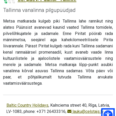
Tallinna vanalinna pilgupüüdjad
Metsa matkarada kulgeb piki Tallinna lahe rannikut ning
alates Püünsist avanevad kaunid vaated Tallinna tornidele,
pilvelõhkujatele ja sadamale. Enne Piritat pöörab rada
männimetsa, seejärel aga kahekilomeetrilisele Pirita
liivarannale. Pärast Piritat kulgeb rada kuni Tallinna sadamani
kenal rannaäärsel promenaadil, kust avaneb vaade linna
kultuurilistele ja ajaloolistele vaatamisväärsustele ning
merele ja sadamale. Metsa matkaraja lõpp-punkt asubki
vanalinna kõrval asuvas Tallinna sadamas. Võta päev või
paar, et põhjalikumalt tutvuda Tallinna arvukate
vaatamisväärsustega.
Baltic Country Holidays
, Kalnciema street 40, Rīga, Latvia,
LV-1083, phone: +371 26433316,
lauku@celotajs.lv
,