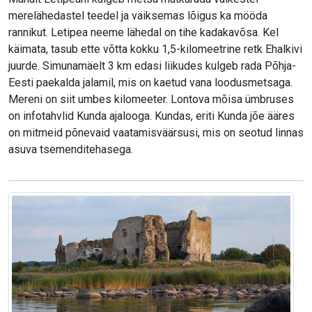
merelähedastel teedel ja väiksemas lõigus ka mööda
rannikut. Letipea neeme lähedal on tihe kadakavõsa. Kel
käimata, tasub ette võtta kokku 1,5-kilomeetrine retk Ehalkivi
juurde. Simunamäelt 3 km edasi liikudes kulgeb rada Põhja-
Eesti paekalda jalamil, mis on kaetud vana loodusmetsaga.
Mereni on siit umbes kilomeeter. Lontova mõisa ümbruses
on infotahvlid Kunda ajalooga. Kundas, eriti Kunda jõe ääres
on mitmeid põnevaid vaatamisväärsusi, mis on seotud linnas
asuva tsemenditehasega.