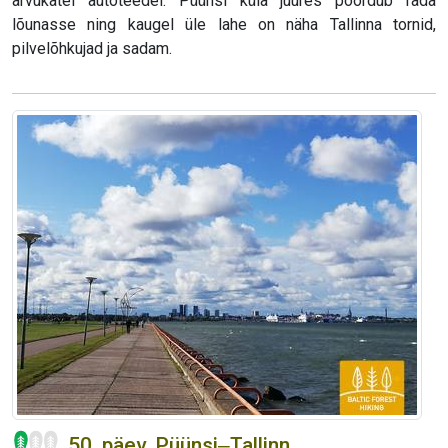
arvukatel autoteedel. Püünsi küla juures pöördub rada
lõunasse ning kaugel üle lahe on näha Tallinna tornid,
pilvelõhkujad ja sadam.
50. päev. Püünsi‒Tallinn.