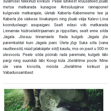
sulamisel tekkinud kivikülv. Peale lühikest kruusateed jõuab
metsa matkarada kunagise Antsülusjärve rannajoonel
kulgevale matkarajale, ületab Kaberla‒Kaberneeme tee ja
Kaberla jõe väikese liivakanjoni ning jõuab välja Kalevi-Liiva
koonduslaagri asupaigani. Sealt edasi viib matkarada
Linnamäe hüdroelektrijaamani ja rippsillani, sealt enne silda
Jägala Jõesuu linnamäele. Rada kulgeb Jägala jõe
paremkaldal kuni Jägala joani. Ületa jõgi Suka silla (vana
raudteesild, nüüd jalakäijate sild) kaudu, mis on joast u 500 m
ülesvoolu. Peale silda pöörab rada paremale, kulgeb läbi
pargi ning suundub läbi Koogi küla Jõelähtme poole. Mine
üle vana kivisilla, mööda Jõelähtme kirikust ja
Vabadussambast.