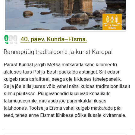
40. päev. Kunda‒Eisma.
Rannapüügitraditsioonid ja kunst Karepal
Pärast Kundat järgib Metsa matkarada kahe kilomeetri
ulatuses taas Põhja-Eesti paekalda astangut. Siit edasi
kulgeb rada asfaltteel, seega ole liikluses tähelepanelik.
Selja jõe silla juures võib vahel näha, kuidas traditsiooniliselt
silmu püütakse. Püügivahendid kuuluvad kohalikule
talumuuseumile, mis asub jõe paremkaldal ilusas
taluhoones. Toolse ja Eisma vahel kulgeb matkarada piki
teed, tehes enne Eismat lühikese põike ilusale kivirannale.