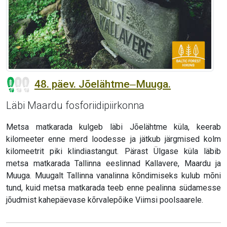
48. päev. Jõelähtme‒Muuga.
Läbi Maardu fosforiidipiirkonna
Metsa matkarada kulgeb läbi Jõelähtme küla, keerab
kilomeeter enne merd loodesse ja jätkub järgmised kolm
kilomeetrit piki klindiastangut. Pärast Ülgase küla läbib
metsa matkarada Tallinna eeslinnad Kallavere, Maardu ja
Muuga. Muugalt Tallinna vanalinna kõndimiseks kulub mõni
tund, kuid metsa matkarada teeb enne pealinna südamesse
jõudmist kahepäevase kõrvalepõike Viimsi poolsaarele.