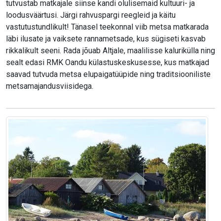
tutvustab matkajale siinse kandi olulisemaid kultuuri- ja
loodusväärtusi. Järgi rahvuspargi reegleid ja käitu
vastutustundlikult! Tänasel teekonnal viib metsa matkarada
läbi ilusate ja vaiksete rannametsade, kus sügiseti kasvab
rikkalikult seeni. Rada jõuab Altjale, maalilisse kalurikülla ning
sealt edasi RMK Oandu külastuskeskusesse, kus matkajad
saavad tutvuda metsa elupaigatüüpide ning traditsiooniliste
metsamajandusviisidega.