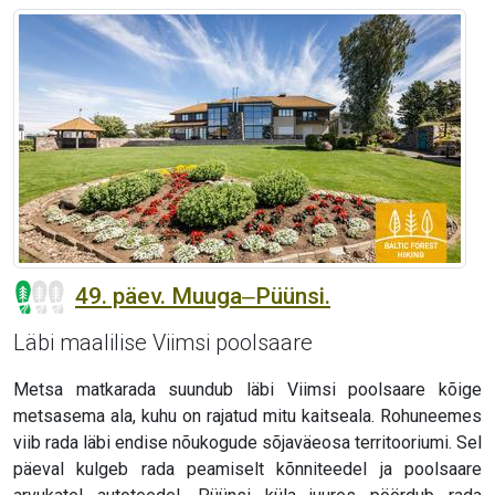
49. päev. Muuga‒Püünsi.
Läbi maalilise Viimsi poolsaare
Metsa matkarada suundub läbi Viimsi poolsaare kõige
metsasema ala, kuhu on rajatud mitu kaitseala. Rohuneemes
viib rada läbi endise nõukogude sõjaväeosa territooriumi. Sel
päeval kulgeb rada peamiselt kõnniteedel ja poolsaare