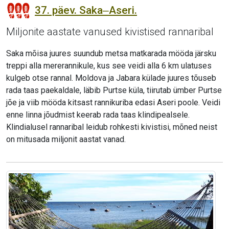
37. päev. Saka‒Aseri.
Miljonite aastate vanused kivistised rannaribal
Saka mõisa juures suundub metsa matkarada mööda järsku
treppi alla mererannikule, kus see veidi alla 6 km ulatuses
kulgeb otse rannal. Moldova ja Jabara külade juures tõuseb
rada taas paekaldale, läbib Purtse küla, tiirutab ümber Purtse
jõe ja viib mööda kitsast rannikuriba edasi Aseri poole. Veidi
enne linna jõudmist keerab rada taas klindipealsele.
Klindialusel rannaribal leidub rohkesti kivistisi, mõned neist
on mitusada miljonit aastat vanad.