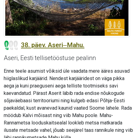
38. päev. Aseri‒Mahu.
Aseri, Eesti tellisetööstuse pealinn
Enne teele asumist võiksid üle vaadata mere ääres asuvad
hiiglaslikud karjäärid. Nendest karjääridest on väga pikka
aega ja kuni praeguseni aega telliste tootmiseks savi
kaevandatud. Pärast Aserit läbib rada endise nõukogude
sõjaväebaasi territooriumi ning kulgeb edasi Põhja-Eesti
paekaldal, kust avanevad kaunid vaated Soome lahele. Rada
möödub Kalvi mõisast ning viib Mahu poole. Mahu-
Rannametsa looduskaitsealal lookleb metsa matkarada
ilusate metsade vahel, jõuab seejärel taas rannikule ning viib
läbi rannikumetsade Mahu külla.