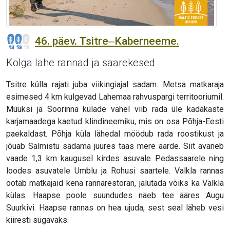
46. päev. Tsitre‒Kaberneeme.
Kolga lahe rannad ja saarekesed
Tsitre külla rajati juba viikingiajal sadam. Metsa matkaraja
esimesed 4 km kulgevad Lahemaa rahvuspargi territooriumil.
Muuksi ja Soorinna külade vahel viib rada üle kadakaste
karjamaadega kaetud klindineemiku, mis on osa Põhja-Eesti
paekaldast. Põhja küla lähedal möödub rada roostikust ja
jõuab Salmistu sadama juures taas mere äärde. Siit avaneb
vaade 1,3 km kaugusel kirdes asuvale Pedassaarele ning
loodes asuvatele Umblu ja Rohusi saartele. Valkla rannas
ootab matkajaid kena rannarestoran, jalutada võiks ka Valkla
külas. Haapse poole suundudes näeb tee ääres Augu
Suurkivi. Haapse rannas on hea ujuda, sest seal läheb vesi
kiiresti sügavaks.