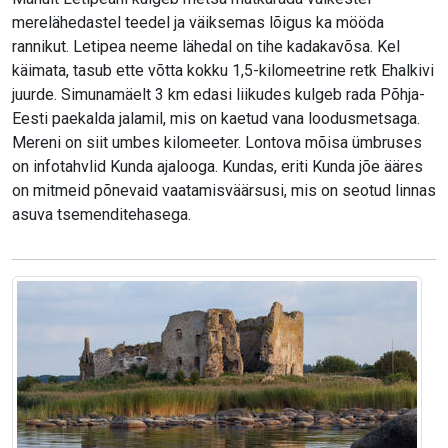
merelähedastel teedel ja väiksemas lõigus ka mööda
rannikut. Letipea neeme lähedal on tihe kadakavõsa. Kel
käimata, tasub ette võtta kokku 1,5-kilomeetrine retk Ehalkivi
juurde. Simunamäelt 3 km edasi liikudes kulgeb rada Põhja-
Eesti paekalda jalamil, mis on kaetud vana loodusmetsaga.
Mereni on siit umbes kilomeeter. Lontova mõisa ümbruses
on infotahvlid Kunda ajalooga. Kundas, eriti Kunda jõe ääres
on mitmeid põnevaid vaatamisväärsusi, mis on seotud linnas
asuva tsemenditehasega.