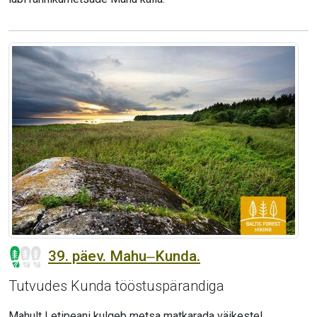
39. päev. Mahu‒Kunda.
Tutvudes Kunda tööstuspärandiga
Mahult Letipeani kulgeb metsa matkarada väikestel