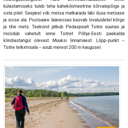
külastamiseks tuleb teha kahekilomeetrine kõrvalepõige ja
osta pilet. Seejärel viib metsa matkarada läbi ilusa metsase
ja soise ala. Poolsaare lääneosas kasvab liivaluidetel kõrge
ja tihe mets. Teekond jätkub Pedaspealt Tsitre suunas ja
möödub vahetult enne Tsitret Põhja-Eesti paekalda
klindiastangul olevast Muuksi linnamäest. Lõpp-punkt ‒
Tsitre telkimisala ‒ asub merest 200 m kaugusel.