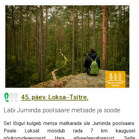
45. päev. Loksa‒Tsitre.
Läbi Juminda poolsaare metsade ja soode
Sel lõigul kulgeb metsa matkarada üle Juminda poolsaare.
Peale Loksat möödub rada 7 km kaugusel
nõukogudeaegsest Hara allveelaevabaasist. Selle