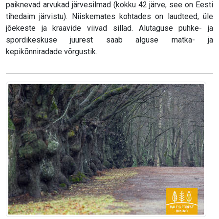
paiknevad arvukad järvesilmad (kokku 42 järve, see on Eesti
tihedaim järvistu). Niiskemates kohtades on laudteed, üle
jõekeste ja kraavide viivad sillad. Alutaguse puhke- ja
spordikeskuse juurest saab alguse matka- ja
kepikõnniradade võrgustik.