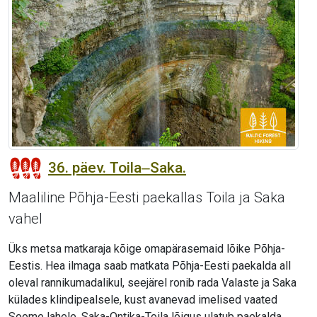
36. päev. Toila‒Saka.
Maaliline Põhja-Eesti paekallas Toila ja Saka
vahel
Üks metsa matkaraja kõige omapärasemaid lõike Põhja-
Eestis. Hea ilmaga saab matkata Põhja-Eesti paekalda all
oleval rannikumadalikul, seejärel ronib rada Valaste ja Saka
külades klindipealsele, kust avanevad imelised vaated
Soome lahele. Saka-Ontika-Toila lõigus ulatub paekalda