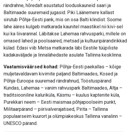
rändrahne, hõredalt asustatud looduskauneid saari ja
Baltimaade suuremaid jugasid. Piki Läänemere kallast
sirutub Põhja-Eesti pank, mis on osa Balti klindist. Soome
lahe ääres kulgeb matkarada kaunitel maastikel nii kivi-sel
kui ka liivarannal. Läbitakse Lahemaa rahvusparki, millele on
omased lahed ja poolsaared, metsad ja kultuuripärandirikkad
külad. Edasi viib Metsa matkarada läbi Eestile tüüpiliste
kadakaväljade ja linnalähedaste asulate Tallinna kesklinna.
Vaatamisväärsed kohad:
Põhja-Eesti paekallas – kõige
muljetavaldavam kivimite paljand Baltimaades, Kosed ja
Põhja-Euroopa suuremad rändrahnud, Tööstuspärand
Kundas, Lahemaa – vanim rahvuspark Baltimaades, Altja –
traditsiooniline kaluriküla, Käsmu – kuulus kaptenite küla,
Purekkari neem – Eesti maismaa põhjapoolseim punkt,
Militaarpärand – piirivalverajatised, Pirita – Tallinna
populaarseim kuurort ja olümpiakeskus Tallinna vanalinn –
UNESCO pärand.