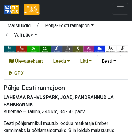
Marsruudid
Põhja-Eesti rannajoon
Vali päev
Ülevaatekaart
Leedu
Läti
Eesti
GPX
Põhja-Eesti rannajoon
LAHEMAA RAHVUSPARK, JOAD, RÄNDRAHNUD JA
PANKRANNIK
Kuremäe – Tallinn, 344 km, 34.-50. päev
Eesti põhjarannikul muutub loodus matkaraja ümber
karmimaks ja põhjamaisemaks. Siin leidub majasuurusi