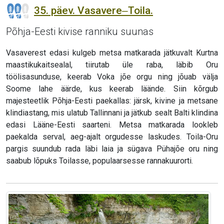
35. päev. Vasavere‒Toila.
Põhja-Eesti kivise ranniku suunas
Vasaverest edasi kulgeb metsa matkarada jätkuvalt Kurtna
maastikukaitsealal, tiirutab üle raba, läbib Oru
töölisasunduse, keerab Voka jõe orgu ning jõuab välja
Soome lahe äärde, kus keerab läände. Siin kõrgub
majesteetlik Põhja-Eesti paekallas: järsk, kivine ja metsane
klindiastang, mis ulatub Tallinnani ja jätkub sealt Balti klindina
edasi Lääne-Eesti saarteni. Metsa matkarada lookleb
paekalda serval, aeg-ajalt orgudesse laskudes. Toila-Oru
pargis suundub rada läbi laia ja sügava Pühajõe oru ning
saabub lõpuks Toilasse, populaarsesse rannakuurorti.