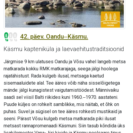
42. päev. Oandu‒Käsmu.
Käsmu kapteniküla ja laevaehitustraditsioonid
Järgmise 9 km ulatuses Oandu ja Võsu vahel langeb metsa
matkarada kokku RMK matkarajaga, seega jälgi hoolega
rajatähistust. Rada kulgeb ilusal, metsaga kaetud
sisemaaluidete alal. Tee ääres võib näha sisselõigetega
mände: jälgi kunagistest vaigutamistöödest. Männivaiku
saadi sel viisil Balti riikides kuni 1960.‒1970. aastateni.
Puude küljes on rohkelt samblikke, mis näitab, et õhk on
puhas. Suvel ja sügisel on tee ääres rohkesti mustikaid ja
seeni. Pärast Võsu kulgeb metsa matkarada piki ilusat
metsast rannapromenaadi Käsmuni. Siin tasub kõndida üks
lisakilomeeter Vana-Jüri kivide ja Käsmu poolsaare tipus