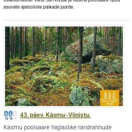
asuvate ajalooliste paikade juurde.
43. päev. Käsmu‒Viinistu.
Käsmu poolsaare hiiglaslike rändrahnude