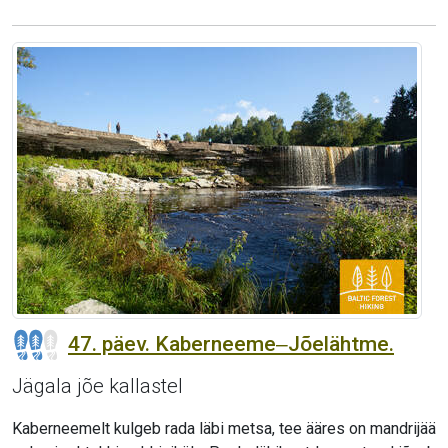
47. päev. Kaberneeme‒Jõelähtme.
Jägala jõe kallastel
Kaberneemelt kulgeb rada läbi metsa, tee ääres on mandrijää