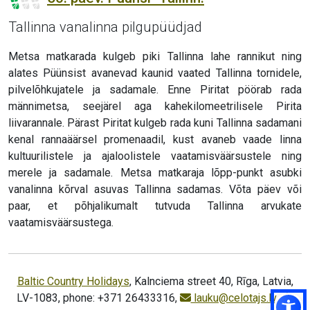
Tallinna vanalinna pilgupüüdjad
Metsa matkarada kulgeb piki Tallinna lahe rannikut ning
alates Püünsist avanevad kaunid vaated Tallinna tornidele,
pilvelõhkujatele ja sadamale. Enne Piritat pöörab rada
männimetsa, seejärel aga kahekilomeetrilisele Pirita
liivarannale. Pärast Piritat kulgeb rada kuni Tallinna sadamani
kenal rannaäärsel promenaadil, kust avaneb vaade linna
kultuurilistele ja ajaloolistele vaatamisväärsustele ning
merele ja sadamale. Metsa matkaraja lõpp-punkt asubki
vanalinna kõrval asuvas Tallinna sadamas. Võta päev või
paar, et põhjalikumalt tutvuda Tallinna arvukate
vaatamisväärsustega.
Baltic Country Holidays
, Kalnciema street 40, Rīga, Latvia,
LV-1083, phone: +371 26433316,
lauku@celotajs.lv
,