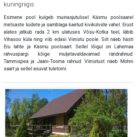
kuningriigis
Esimene pool kulgeb muinasjutulisel Käsmu poolsaarel
metsaste luidete ja samblaga kaetud kivikülvide vahel. Erust
alates jätkub rada 2 km ulatuses Võsu-Kotka teel, läbib
Vihasoo küla ning viib edasi Viinistu poole. Siit näeb hästi
Eru lahte ja Käsmu poolsaart. Sellel lõigul on Lahemaa
rahvuspargi kõige muljetavaldavamad rändrahnud:
Tammispea ja Jaani-Tooma rahnud. Viinistust näeb Mohni
saart ja sellel asuvat tuletorni.