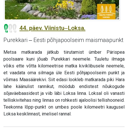
44. päev. Viinistu‒Loksa.
Purekkari ‒ Eesti põhjapoolseim maismaapunkt
Metsa matkarada jätkub tiirutamist ümber Pärispea
poolsaare kuni jõuab Purekkari neemele. Tuuletu ilmaga
võiks ette võtta kilomeetrise matka kiviklibusele neemele,
et vaadata oma silmaga üle Eesti põhjapoolseim punkt ja
võimas Maasäärekivi. Siit edasi lookleb matkarada piki Hara
lahe käänulist rannikut, möödub endistest nõukogude
sõjaväebaasidest ja viib läbi Loksa linna. Loksal oli vanasti
telliskivitehas ning linnas on rohkesti ajaloolisi tellishooneid.
Teekonna lõpp-punkt on umbes poole kilomeetri kaugusel
Loksa kesklinnast, imelisel rannal.