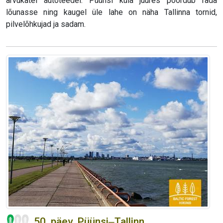
arvukatel autoteedel. Püünsi küla juures pöördub rada
lõunasse ning kaugel üle lahe on näha Tallinna tornid,
pilvelõhkujad ja sadam.
50. päev. Püünsi‒Tallinn.