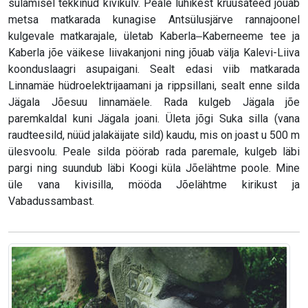
sulamisel tekkinud kivikülv. Peale lühikest kruusateed jõuab
metsa matkarada kunagise Antsülusjärve rannajoonel
kulgevale matkarajale, ületab Kaberla‒Kaberneeme tee ja
Kaberla jõe väikese liivakanjoni ning jõuab välja Kalevi-Liiva
koonduslaagri asupaigani. Sealt edasi viib matkarada
Linnamäe hüdroelektrijaamani ja rippsillani, sealt enne silda
Jägala Jõesuu linnamäele. Rada kulgeb Jägala jõe
paremkaldal kuni Jägala joani. Ületa jõgi Suka silla (vana
raudteesild, nüüd jalakäijate sild) kaudu, mis on joast u 500 m
ülesvoolu. Peale silda pöörab rada paremale, kulgeb läbi
pargi ning suundub läbi Koogi küla Jõelähtme poole. Mine
üle vana kivisilla, mööda Jõelähtme kirikust ja
Vabadussambast.