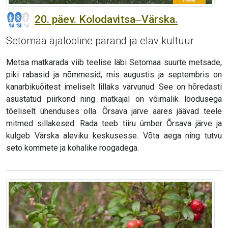
20. päev. Kolodavitsa‒Värska.
Setomaa ajalooline pärand ja elav kultuur
Metsa matkarada viib teelise läbi Setomaa suurte metsade,
piki rabasid ja nõmmesid, mis augustis ja septembris on
kanarbikuõitest imeliselt lillaks värvunud. See on hõredasti
asustatud piirkond ning matkajal on võimalik loodusega
tõeliselt ühenduses olla. Õrsava järve ääres jäävad teele
mitmed sillakesed. Rada teeb tiiru ümber Õrsava järve ja
kulgeb Värska aleviku keskusesse. Võta aega ning tutvu
seto kommete ja kohalike roogadega.