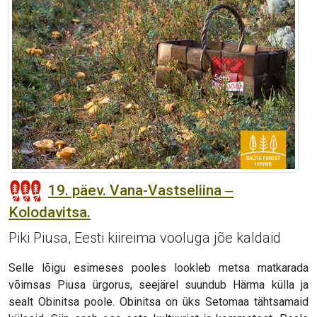
19. päev. Vana-Vastseliina ‒
Kolodavitsa.
Piki Piusa, Eesti kiireima vooluga jõe kaldaid
Selle lõigu esimeses pooles lookleb metsa matkarada
võimsas Piusa ürgorus, seejärel suundub Härma külla ja
sealt Obinitsa poole. Obinitsa on üks Setomaa tähtsamaid