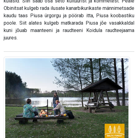
külasid. Siin saab osa seto kultuurist ja kommetest. Peale
Obinitsat kulgeb rada ilusate kanarbikurikaste männimetsade
kaudu taas Piusa ürgorgu ja pöörab itta, Piusa koobastiku
poole. Siit alates kulgeb matkarada Piusa jõe vasakkaldal
kuni jõuab maanteeni ja raudteeni Koidula raudteejaama
juures.