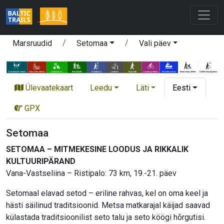
Marsruudid
Setomaa
Vali päev
Ülevaatekaart
Leedu
Läti
Eesti
GPX
Setomaa
SETOMAA – MITMEKESINE LOODUS JA RIKKALIK
KULTUURIPÄRAND
Vana-Vastseliina – Ristipalo: 73 km, 19.-21. päev
Setomaal elavad setod – eriline rahvas, kel on oma keel ja
hästi säilinud traditsioonid. Metsa matkarajal käijad saavad
külastada traditsioonilist seto talu ja seto köögi hõrgutisi.