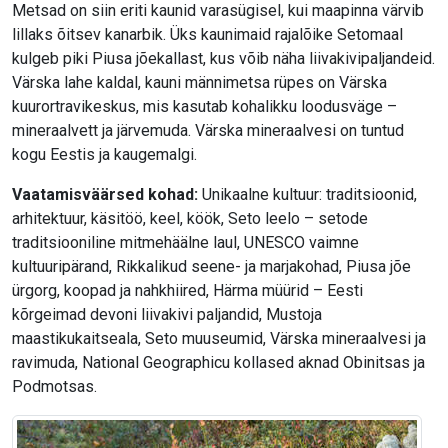
Metsad on siin eriti kaunid varasügisel, kui maapinna värvib
lillaks õitsev kanarbik. Üks kaunimaid rajalõike Setomaal
kulgeb piki Piusa jõekallast, kus võib näha liivakivipaljandeid.
Värska lahe kaldal, kauni männimetsa rüpes on Värska
kuurortravikeskus, mis kasutab kohalikku loodusväge –
mineraalvett ja järvemuda. Värska mineraalvesi on tuntud
kogu Eestis ja kaugemalgi.
Vaatamisväärsed kohad:
Unikaalne kultuur: traditsioonid,
arhitektuur, käsitöö, keel, köök, Seto leelo – setode
traditsiooniline mitmehäälne laul, UNESCO vaimne
kultuuripärand, Rikkalikud seene- ja marjakohad, Piusa jõe
ürgorg, koopad ja nahkhiired, Härma müürid – Eesti
kõrgeimad devoni liivakivi paljandid, Mustoja
maastikukaitseala, Seto muuseumid, Värska mineraalvesi ja
ravimuda, National Geographicu kollased aknad Obinitsas ja
Podmotsas.