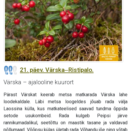
21. päev. Värska‒Ristipalo.
Värska – ajalooline kuurort
Pärast Värskat keerab metsa matkarada Värska lahe
loodekaldale. Läbi metsa loogeldes jõuab rada välja
Laossina külla, kus matkateelised saavad tundma õppida
setode usukombeid. Rada kulgeb Peipsi järve
rannikumadalikul, seetõttu on maastik tasane ja valdavad
põllumaad. Võõpsu külas ületab rada Võhandu jõe ning võtab