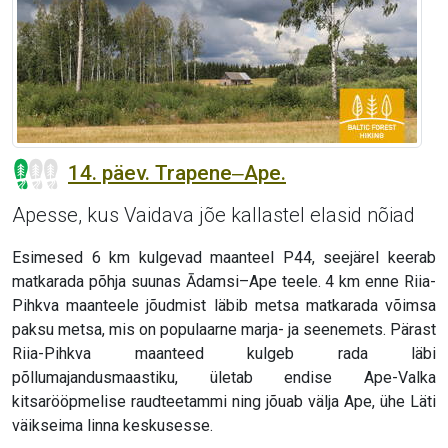
14. päev. Trapene‒Ape.
Apesse, kus Vaidava jõe kallastel elasid nõiad
Esimesed 6 km kulgevad maanteel P44, seejärel keerab
matkarada põhja suunas Ādamsi–Ape teele. 4 km enne Riia-
Pihkva maanteele jõudmist läbib metsa matkarada võimsa
paksu metsa, mis on populaarne marja- ja seenemets. Pärast
Riia-Pihkva maanteed kulgeb rada läbi
põllumajandusmaastiku, ületab endise Ape-Valka
kitsarööpmelise raudteetammi ning jõuab välja Ape, ühe Läti
väikseima linna keskusesse.