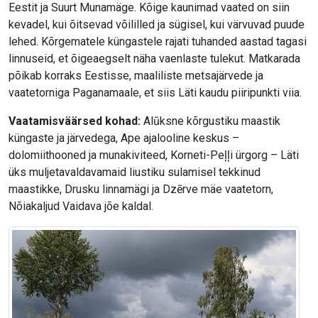
Eestit ja Suurt Munamäge. Kõige kaunimad vaated on siin
kevadel, kui õitsevad võililled ja sügisel, kui värvuvad puude
lehed. Kõrgematele küngastele rajati tuhanded aastad tagasi
linnuseid, et õigeaegselt näha vaenlaste tulekut. Matkarada
põikab korraks Eestisse, maaliliste metsajärvede ja
vaatetorniga Paganamaale, et siis Läti kaudu piiripunkti viia.
Vaatamisväärsed kohad:
Alūksne kõrgustiku maastik
küngaste ja järvedega, Ape ajalooline keskus –
dolomiithooned ja munakiviteed, Korneti-Peļļi ürgorg – Läti
üks muljetavaldavamaid liustiku sulamisel tekkinud
maastikke, Drusku linnamägi ja Dzērve mäe vaatetorn,
Nõiakaljud Vaidava jõe kaldal.