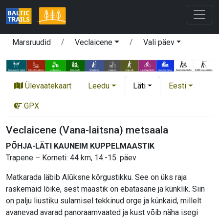
Marsruudid
Veclaicene
Vali päev
Ülevaatekaart
Leedu
Läti
Eesti
GPX
Veclaicene (Vana-laitsna) metsaala
PÕHJA-LÄTI KAUNEIM KUPPELMAASTIK
Trapene – Korneti: 44 km, 14.-15. päev
Matkarada läbib Alūksne kõrgustikku. See on üks raja
raskemaid lõike, sest maastik on ebatasane ja künklik. Siin
on palju liustiku sulamisel tekkinud orge ja künkaid, millelt
avanevad avarad panoraamvaated ja kust võib näha isegi