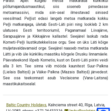
Pärast Apet kulgeb metsa matkarada künklikul
põllumajandusmaastikul, siis siseneb pimedasse
metsamassiivi, mida siin-seal ilmestavad sinised
veesilmad. Peļļist edasi langeb metsa matkarada kokku
Peļļi matkarajaga, ületab Eesti-Läti piiri ning lookleb 2 km
ulatuses Eesti territooriumil, Paganamaal Liivajärve,
Sarapuujärve ja Kikkajärve kallastel. Seejärel laskub rada
Korneti-Peļļi liustikutekkelisse orgu. See on üks Läti kõige
muljetavaldavamaid orge. Seejärel naaseb metsa matkarada
Lätti ja viib üle künkliku maastiku kõrgele Drusku linnamäele.
Päevateekond lõpeb Kornetis, kust on Eesti-Läti piirini veidi
alla 3 km. Tee sinna viib mööda kaunitest Suur-Palkna
(Lielais Baltiņš) ja Väike-Palkna (Mazais Baltiņš) järvedest.
See osa teekonnast asub Veclaicene (Vana-Laitsna)
maastikukaitsealal.
Baltic Country Holidays
, Kalnciema street 40, Rīga, Latvia,
LV-1083, phone: +371 26433316,
lauku@celotajs.lv
,