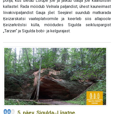
põhja, kus ületab Lorupe jõe ja jätkub Gauja jõe käänulistel
kallastel. Rada möödub Velnala paljandist, ühest kauneimast
liivakivipaljandist Gauja jõel. Seejärel suundub matkarada
Ķeizarskatsi vaateplatvormile ja keerleb siis allapoole
Ķeizarkrēslsi külla, möödudes Sigulda seikluspargist
„Tarzan“ ja Sigulda bobi- ja kelgurajast.
5. päev. Sigulda‒Līgatne.