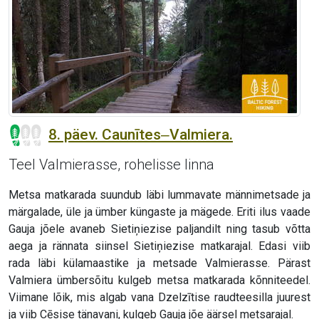
8. päev. Caunītes‒Valmiera.
Teel Valmierasse, rohelisse linna
Metsa matkarada suundub läbi lummavate männimetsade ja
märgalade, üle ja ümber küngaste ja mägede. Eriti ilus vaade
Gauja jõele avaneb Sietiņiezise paljandilt ning tasub võtta
aega ja rännata siinsel Sietiņiezise matkarajal. Edasi viib
rada läbi külamaastike ja metsade Valmierasse. Pärast
Valmiera ümbersõitu kulgeb metsa matkarada kõnniteedel.
Viimane lõik, mis algab vana Dzelzītise raudteesilla juurest
ja viib Cēsise tänavani, kulgeb Gauja jõe äärsel metsarajal.