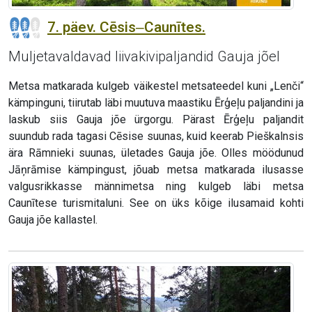
7. päev. Cēsis‒Caunītes.
Muljetavaldavad liivakivipaljandid Gauja jõel
Metsa matkarada kulgeb väikestel metsateedel kuni „Lenči“
kämpinguni, tiirutab läbi muutuva maastiku Ērģeļu paljandini ja
laskub siis Gauja jõe ürgorgu. Pärast Ērģeļu paljandit
suundub rada tagasi Cēsise suunas, kuid keerab Pieškalnsis
ära Rāmnieki suunas, ületades Gauja jõe. Olles möödunud
Jāņrāmise kämpingust, jõuab metsa matkarada ilusasse
valgusrikkasse männimetsa ning kulgeb läbi metsa
Caunītese turismitaluni. See on üks kõige ilusamaid kohti
Gauja jõe kallastel.