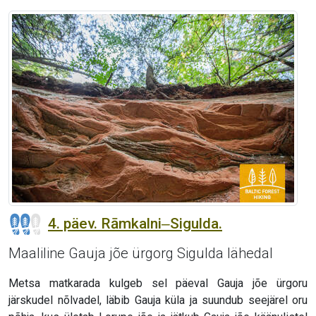
4. päev. Rāmkalni‒Sigulda.
Maaliline Gauja jõe ürgorg Sigulda lähedal
Metsa matkarada kulgeb sel päeval Gauja jõe ürgoru
järskudel nõlvadel, läbib Gauja küla ja suundub seejärel oru