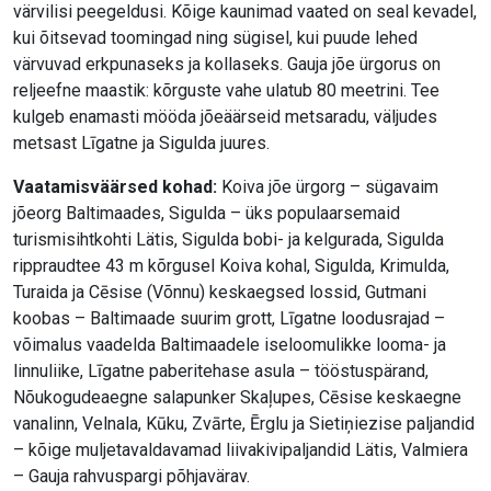
värvilisi peegeldusi. Kõige kaunimad vaated on seal kevadel,
kui õitsevad toomingad ning sügisel, kui puude lehed
värvuvad erkpunaseks ja kollaseks. Gauja jõe ürgorus on
reljeefne maastik: kõrguste vahe ulatub 80 meetrini. Tee
kulgeb enamasti mööda jõeäärseid metsaradu, väljudes
metsast Līgatne ja Sigulda juures.
Vaatamisväärsed kohad:
Koiva jõe ürgorg – sügavaim
jõeorg Baltimaades, Sigulda – üks populaarsemaid
turismisihtkohti Lätis, Sigulda bobi- ja kelgurada, Sigulda
rippraudtee 43 m kõrgusel Koiva kohal, Sigulda, Krimulda,
Turaida ja Cēsise (Võnnu) keskaegsed lossid, Gutmani
koobas – Baltimaade suurim grott, Līgatne loodusrajad –
võimalus vaadelda Baltimaadele iseloomulikke looma- ja
linnuliike, Līgatne paberitehase asula – tööstuspärand,
Nõukogudeaegne salapunker Skaļupes, Cēsise keskaegne
vanalinn, Velnala, Kūku, Zvārte, Ērglu ja Sietiņiezise paljandid
– kõige muljetavaldavamad liivakivipaljandid Lätis, Valmiera
– Gauja rahvuspargi põhjavärav.