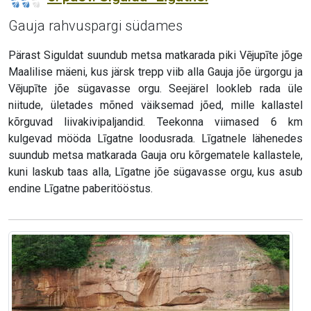
Gauja rahvuspargi südames
Pärast Siguldat suundub metsa matkarada piki Vējupīte jõge
Maalilise mäeni, kus järsk trepp viib alla Gauja jõe ürgorgu ja
Vējupīte jõe sügavasse orgu. Seejärel lookleb rada üle
niitude, ületades mõned väiksemad jõed, mille kallastel
kõrguvad liivakivipaljandid. Teekonna viimased 6 km
kulgevad mööda Līgatne loodusrada. Līgatnele lähenedes
suundub metsa matkarada Gauja oru kõrgematele kallastele,
kuni laskub taas alla, Līgatne jõe sügavasse orgu, kus asub
endine Līgatne paberitööstus.