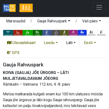
Marsruudid
Gauja Rahvuspark
Vali päev
Ülevaatekaart
Leedu
Läti
Eesti
GPX
Gauja Rahvuspark
KOIVA (GAUJA) JÕE ÜRGORG – LÄTI
MULJETAVALDAVAIM JÕEORG
Rāmkalni – Valmiera: 112 km, 4.-8. päev
Metsa matkarada kulgeb enam kui 100 km ulatuses mööda
Gauja jõe ürgorus ja läbi kogu Gauja rahvuspargi. Gauja jõe
kallastel on palju liivakivipaljandeid, mis tekitavad vees