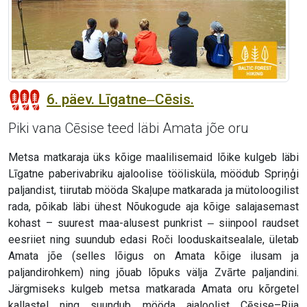
6. päev. Līgatne‒Cēsis.
Piki vana Cēsise teed läbi Amata jõe oru
Metsa matkaraja üks kõige maalilisemaid lõike kulgeb läbi
Līgatne paberivabriku ajaloolise töölisküla, möödub Spriņģi
paljandist, tiirutab mööda Skaļupe matkarada ja mütoloogilist
rada, põikab läbi ühest Nõukogude aja kõige salajasemast
kohast – suurest maa-alusest punkrist ‒ siinpool raudset
eesriiet ning suundub edasi Roči looduskaitsealale, ületab
Amata jõe (selles lõigus on Amata kõige ilusam ja
paljandirohkem) ning jõuab lõpuks välja Zvārte paljandini.
Järgmiseks kulgeb metsa matkarada Amata oru kõrgetel
kallastel ning suundub mööda ajaloolist Cēsise–Riia