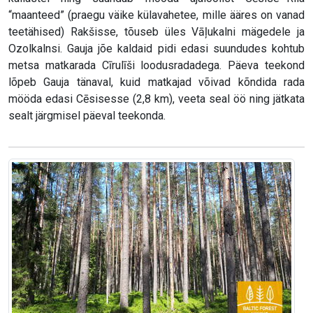
“maanteed” (praegu väike külavahetee, mille ääres on vanad
teetähised) Rakšisse, tõuseb üles Vāļukalni mägedele ja
Ozolkalnsi. Gauja jõe kaldaid pidi edasi suundudes kohtub
metsa matkarada Cīrulīši loodusradadega. Päeva teekond
lõpeb Gauja tänaval, kuid matkajad võivad kõndida rada
mööda edasi Cēsisesse (2,8 km), veeta seal öö ning jätkata
sealt järgmisel päeval teekonda.