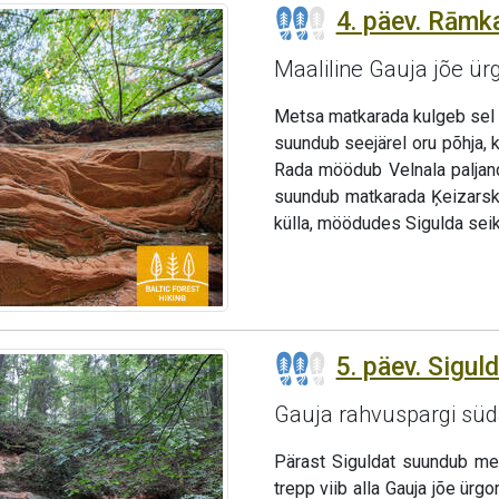
4. päev. Rāmka
Maaliline Gauja jõe ür
Metsa matkarada kulgeb sel pä
suundub seejärel oru põhja, k
Rada möödub Velnala paljandi
suundub matkarada Ķeizarskat
külla, möödudes Sigulda seikl
5. päev. Sigul
Gauja rahvuspargi sü
Pärast Siguldat suundub met
trepp viib alla Gauja jõe ürg