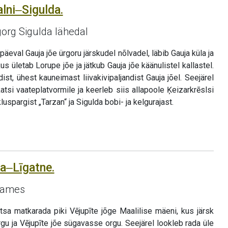
lni‒Sigulda.
gorg Sigulda lähedal
eval Gauja jõe ürgoru järskudel nõlvadel, läbib Gauja küla ja
us ületab Lorupe jõe ja jätkub Gauja jõe käänulistel kallastel.
st, ühest kauneimast liivakivipaljandist Gauja jõel. Seejärel
si vaateplatvormile ja keerleb siis allapoole Ķeizarkrēslsi
uspargist „Tarzan“ ja Sigulda bobi- ja kelgurajast.
da‒Līgatne.
dames
sa matkarada piki Vējupīte jõge Maalilise mäeni, kus järsk
orgu ja Vējupīte jõe sügavasse orgu. Seejärel lookleb rada üle