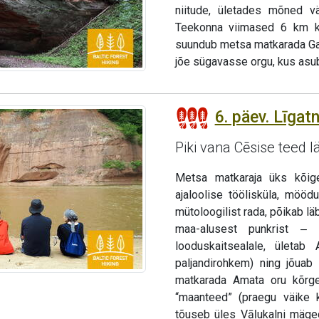
niitude, ületades mõned väi
Teekonna viimased 6 km ku
suundub metsa matkarada Gauj
jõe sügavasse orgu, kus asub
6. päev. Līgat
Piki vana Cēsise teed l
Metsa matkaraja üks kõige
ajaloolise töölisküla, mööd
mütoloogilist rada, põikab l
maa-alusest punkrist ‒ 
looduskaitsealale, ületa
paljandirohkem) ning jõuab
matkarada Amata oru kõrget
“maanteed” (praegu väike k
tõuseb üles Vāļukalni mäged