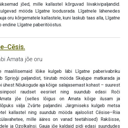
ksemad jõed, mille kallastel kõrguvad liivakivipaljandid.
lgevad mööda Līgatne loodusrada. Līgatnele lähenedes
a oru kõrgematele kallastele, kuni laskub taas alla, Līgatne
 endine Līgatne paberitööstus.
ne‒Cēsis.
äbi Amata jõe oru
 maalilisemaid lõike kulgeb läbi Līgatne paberivabriku
ub Spriņģi paljandist, tiirutab mööda Skaļupe matkarada ja
äbi ühest Nõukogude aja kõige salajasemast kohast – suurest
siinpool raudset eesriiet ning suundub edasi Roči
b Amata jõe (selles lõigus on Amata kõige ilusam ja
 lõpuks välja Zvārte paljandini. Järgmiseks kulgeb metsa
el kallastel ning suundub mööda ajaloolist Cēsise–Riia
ülavahetee, mille ääres on vanad teetähised) Rakšisse,
ele ja Ozolkalnsi. Gauja jõe kaldaid pidi edasi suundudes