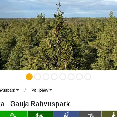
hvuspark
Vali päev
a - Gauja Rahvuspark