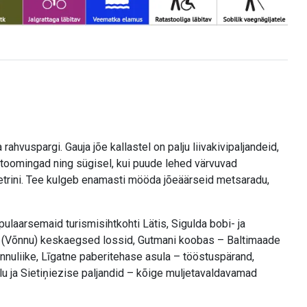
vuspargi. Gauja jõe kallastel on palju liivakivipaljandeid,
 toomingad ning sügisel, kui puude lehed värvuvad
eetrini. Tee kulgeb enamasti mööda jõeäärseid metsaradu,
ulaarsemaid turismisihtkohti Lätis, Sigulda bobi- ja
ise (Võnnu) keskaegsed lossid, Gutmani koobas – Baltimaade
nnuliike, Līgatne paberitehase asula – tööstuspärand,
u ja Sietiņiezise paljandid – kõige muljetavaldavamad