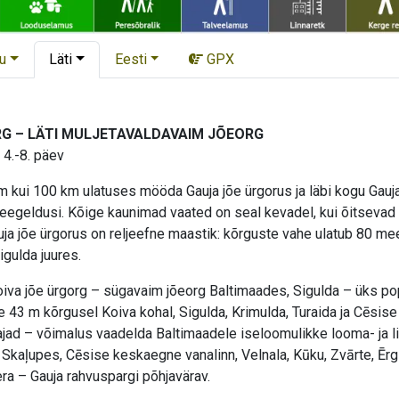
u
Läti
Eesti
GPX
RG – LÄTI MULJETAVALDAVAIM JÕEORG
 4.-8. päev
ui 100 km ulatuses mööda Gauja jõe ürgorus ja läbi kogu Gauja rah
 peegeldusi. Kõige kaunimad vaated on seal kevadel, kui õitsevad
uja jõe ürgorus on reljeefne maastik: kõrguste vahe ulatub 80 m
igulda juures.
iva jõe ürgorg – sügavaim jõeorg Baltimaades, Sigulda – üks pop
ee 43 m kõrgusel Koiva kohal, Sigulda, Krimulda, Turaida ja Cēs
ajad – võimalus vaadelda Baltimaadele iseloomulikke looma- ja li
aļupes, Cēsise keskaegne vanalinn, Velnala, Kūku, Zvārte, Ērgl
iera – Gauja rahvuspargi põhjavärav.