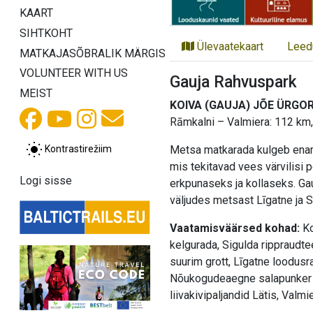
KAART
SIHTKOHT
Ülevaatekaart
Leed
MATKAJASÕBRALIK MÄRGIS
VOLUNTEER WITH US
Gauja Rahvuspark
MEIST
KOIVA (GAUJA) JÕE ÜRGO
Rāmkalni – Valmiera: 112 km,
Kontrastirežiim
Metsa matkarada kulgeb enam k
mis tekitavad vees värvilisi
Logi sisse
erkpunaseks ja kollaseks. Ga
väljudes metsast Līgatne ja S
Vaatamisväärsed kohad:
Ko
kelgurada, Sigulda rippraudt
suurim grott, Līgatne loodusr
Nõukogudeaegne salapunker Sk
liivakivipaljandid Lätis, Valm