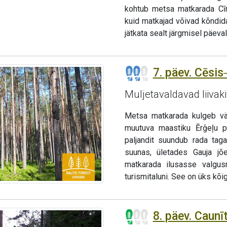
kohtub metsa matkarada Cīr
kuid matkajad võivad kõndid
jätkata sealt järgmisel päeva
7. päev. Cēsis
Muljetavaldavad liivaki
Metsa matkarada kulgeb väi
muutuva maastiku Ērģeļu pa
paljandit suundub rada tag
suunas, ületades Gauja j
matkarada ilusasse valgus
turismitaluni. See on üks kõig
8. päev. Caunī