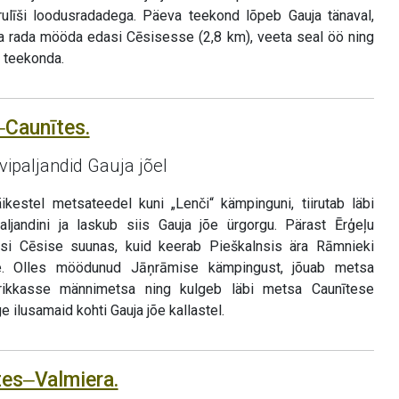
ulīši loodusradadega. Päeva teekond lõpeb Gauja tänaval,
a rada mööda edasi Cēsisesse (2,8 km), veeta seal öö ning
l teekonda.
‒Caunītes.
vipaljandid Gauja jõel
kestel metsateedel kuni „Lenči“ kämpinguni, tiirutab läbi
ljandini ja laskub siis Gauja jõe ürgorgu. Pärast Ērģeļu
asi Cēsise suunas, kuid keerab Pieškalnsis ära Rāmnieki
õe. Olles möödunud Jāņrāmise kämpingust, jõuab metsa
rikkasse männimetsa ning kulgeb läbi metsa Caunītese
e ilusamaid kohti Gauja jõe kallastel.
tes‒Valmiera.