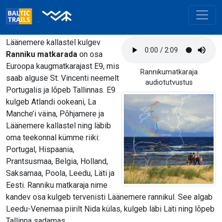
Läänemere kallastel kulgev
Ranniku matkarada
on osa
Euroopa kaugmatkarajast E9, mis
Rannikumatkaraja
saab alguse St. Vincenti neemelt
audiotutvustus
Portugalis ja lõpeb Tallinnas. E9
kulgeb Atlandi ookeani, La
Manche’i väina, Põhjamere ja
Läänemere kallastel ning läbib
oma teekonnal kümme riiki:
Portugal, Hispaania,
Prantsusmaa, Belgia, Holland,
Saksamaa, Poola, Leedu, Läti ja
Eesti. Ranniku matkaraja nime
kandev osa kulgeb tervenisti Läänemere rannikul. See algab
Leedu-Venemaa piirilt Nida külas, kulgeb läbi Läti ning lõpeb
Tallinna sadamas.