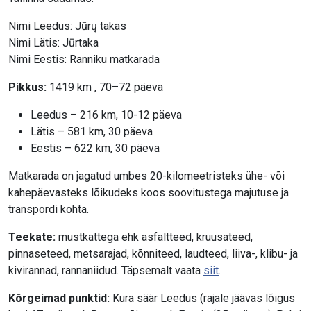
Nimi Leedus: Jūrų takas
Nimi Lätis: Jūrtaka
Nimi Eestis: Ranniku matkarada
Pikkus:
1419 km , 70–72 päeva
Leedus – 216 km, 10-12 päeva
Lätis – 581 km, 30 päeva
Eestis – 622 km, 30 päeva
Matkarada on jagatud umbes 20-kilomeetristeks ühe- või
kahepäevasteks lõikudeks koos soovitustega majutuse ja
transpordi kohta.
Teekate:
mustkattega ehk asfaltteed, kruusateed,
pinnaseteed, metsarajad, kõnniteed, laudteed, liiva-, klibu- ja
kivirannad, rannaniidud. Täpsemalt vaata
siit
.
Kõrgeimad punktid:
Kura säär Leedus (rajale jäävas lõigus