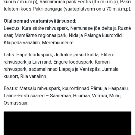
kuni 67 m ü.m.p), Rannamõisa pank Eestis (35 m ü.m.p), Pakri
tuletorn koos Pakri pangaga (vaateplatvorm on u 70 m ü.m.p).
Olulisemad vaatamisväärsused:
Leedus: Kura sääre rahvuspark, Nemunase jõe delta ja Rusnė
saar, Mereäärne regionaalpark, Nida ja Palanga kuurordid,
Klaipėda vanalinn, Meremuuseum.
Lätis: Pape looduspark, Jūrkalne järsud kalda, Slītere
rahvuspark ja Liivi rand, Engure looduspark, Kemeri
rahvuspark, sadamalinnad Liepaja ja Ventspils, Jurmala
kuurort, Riia vanalinn.
Eestis: Matsalu rahvuspark, kuurortlinnad Pärnu ja Haapsalu,
Lääne-Eesti saared – Saaremaa, Hiiumaa, Vormsi, Muhu,
Osmussaar.