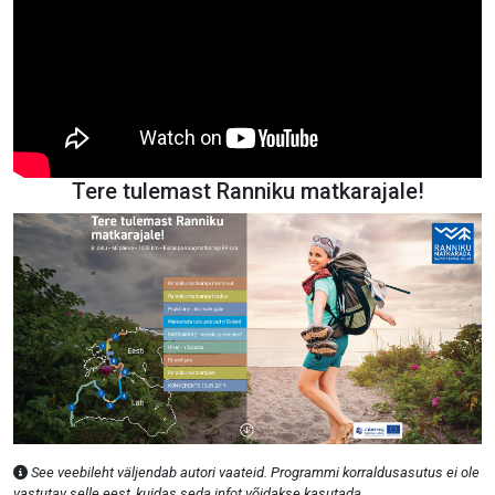
Tere tulemast Ranniku matkarajale!
See veebileht väljendab autori vaateid. Programmi korraldusasutus ei ole
vastutav selle eest, kuidas seda infot võidakse kasutada.