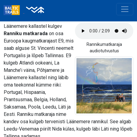
Läänemere kallastel kulgev
Ranniku matkarada
on osa
Euroopa kaugmatkarajast E9, mis
Rannikumatkaraja
saab alguse St. Vincenti neemelt
audiotutvustus
Portugalis ja lõpeb Tallinnas. E9
kulgeb Atlandi ookeani, La
Manche’i väina, Põhjamere ja
Läänemere kallastel ning läbib
oma teekonnal kümme riiki:
Portugal, Hispaania,
Prantsusmaa, Belgia, Holland,
Saksamaa, Poola, Leedu, Läti ja
Eesti. Ranniku matkaraja nime
kandev osa kulgeb tervenisti Läänemere rannikul. See algab
Leedu-Venemaa piirilt Nida külas, kulgeb läbi Läti ning lõpeb
Tallinna sadamas.