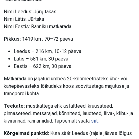
Nimi Leedus: Jūrų takas
Nimi Lätis: Jūrtaka
Nimi Eestis: Ranniku matkarada
Pikkus:
1419 km , 70–72 päeva
Leedus – 216 km, 10-12 päeva
Lätis – 581 km, 30 päeva
Eestis – 622 km, 30 päeva
Matkarada on jagatud umbes 20-kilomeetristeks ühe- või
kahepäevasteks lõikudeks koos soovitustega majutuse ja
transpordi kohta.
Teekate:
mustkattega ehk asfaltteed, kruusateed,
pinnaseteed, metsarajad, kõnniteed, laudteed, liiva-, klibu- ja
kivirannad, rannaniidud. Täpsemalt vaata
siit
.
Kõrgeimad punktid:
Kura säär Leedus (rajale jäävas lõigus