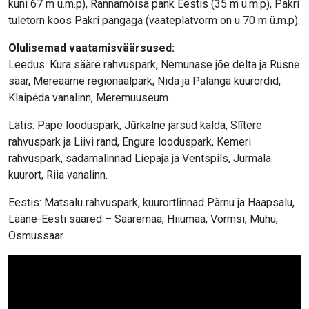
kuni 67 m ü.m.p), Rannamõisa pank Eestis (35 m ü.m.p), Pakri
tuletorn koos Pakri pangaga (vaateplatvorm on u 70 m ü.m.p).
Olulisemad vaatamisväärsused:
Leedus: Kura sääre rahvuspark, Nemunase jõe delta ja Rusnė
saar, Mereäärne regionaalpark, Nida ja Palanga kuurordid,
Klaipėda vanalinn, Meremuuseum.
Lätis: Pape looduspark, Jūrkalne järsud kalda, Slītere
rahvuspark ja Liivi rand, Engure looduspark, Kemeri
rahvuspark, sadamalinnad Liepaja ja Ventspils, Jurmala
kuurort, Riia vanalinn.
Eestis: Matsalu rahvuspark, kuurortlinnad Pärnu ja Haapsalu,
Lääne-Eesti saared – Saaremaa, Hiiumaa, Vormsi, Muhu,
Osmussaar.