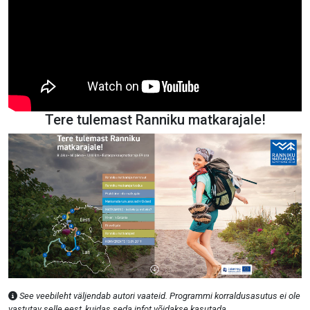
Tere tulemast Ranniku matkarajale!
See veebileht väljendab autori vaateid. Programmi korraldusasutus ei ole
vastutav selle eest, kuidas seda infot võidakse kasutada.