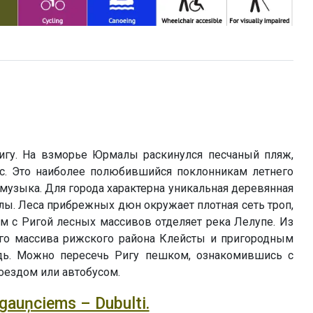
игу. На взморье Юрмалы раскинулся песчаный пляж,
ас. Это наиболее полюбившийся поклонникам летнего
 музыка. Для города характерна уникальная деревянная
лы. Леса прибрежных дюн окружает плотная сеть троп,
 с Ригой лесных массивов отделяет река Лелупе. Из
ого массива рижского района Клейсты и пригородным
адь. Можно пересечь Ригу пешком, ознакомившись с
оездом или автобусом.
igauņciems – Dubulti.