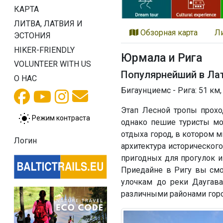
КАРТА
ЛИТВА, ЛАТВИЯ И
Обзорная карта
Л
ЭСТОНИЯ
HIKER-FRIENDLY
Юрмала и Рига
VOLUNTEER WITH US
Популярнейший в Лат
О НАС
Бигаунциемс - Рига: 51 км,
Этап Лесной тропы прохо
Режим контраста
однако пешие туристы мо
отдыха город, в котором м
Логин
архитектура историческог
пригодных для прогулок 
Приедайне в Ригу вы смо
улочкам до реки Даугава
различными районами горо