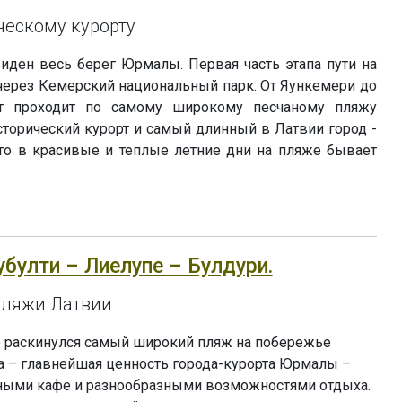
ческому курорту
иден весь берег Юрмалы. Первая часть этапа пути на
через Кемерский национальный парк. От Яункемери до
 проходит по самому широкому песчаному пляжу
сторический курорт и самый длинный в Латвии город -
что в красивые и теплые летние дни на пляже бывает
убулти – Лиелупе – Булдури.
пляжи Латвии
 раскинулся самый широкий пляж на побережье
а – главнейшая ценность города-курорта Юрмалы –
ыми кафе и разнообразными возможностями отдыха.