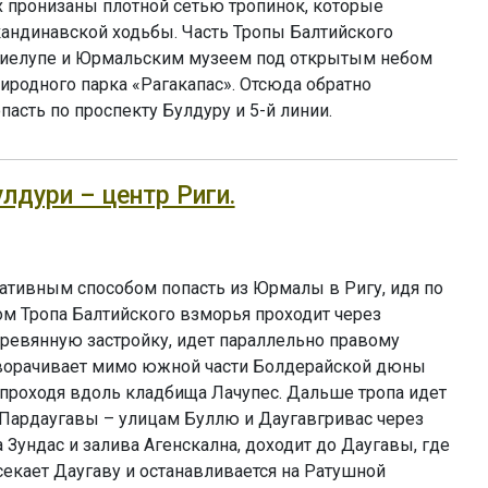
 пронизаны плотной сетью тропинок, которые
кандинавской ходьбы. Часть Тропы Балтийского
иелупе и Юрмальским музеем под открытым небом
риродного парка «Рагакапас». Отсюда обратно
асть по проспекту Булдуру и 5-й линии.
улдури – центр Риги.
ативным способом попасть из Юрмалы в Ригу, идя по
ом Тропа Балтийского взморья проходит через
ревянную застройку, идет параллельно правому
оворачивает мимо южной части Болдерайской дюны
, проходя вдоль кладбища Лачупес. Дальше тропа идет
 Пардаугавы – улицам Буллю и Даугавгривас через
Зундас и залива Агенскална, доходит до Даугавы, где
екает Даугаву и останавливается на Ратушной