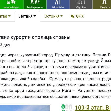
итва
Латвия
Эстония
GPX
вии курорт и столица страны
 3 дня
дит через курортный город Юрмалу и столицу Латвии Р
гут пройти и через центр курорта, осмотрев улицу Йом
ного спа-отелей и кафе, а летними вечерами звучит живая
о района дач, а также роскошные современные дома и вил
и скандинавской ходьбы. Юрмалу от расположенных рядом
жете попасть, двигаясь по дорожкам и тропинкам лесн
, за которой находится сердце Риги – Ратушная площ
да, либо воспользоваться общественным транспортом – п
100-й этап. B