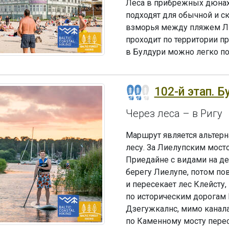
Леса в прибрежных дюнах
подходят для обычной и с
взморья между пляжем Л
проходит по территории п
в Булдури можно легко поп
102-й этап. Б
Через леса – в Ригу
Маршрут является альтерн
лесу. За Лиелупским мост
Приедайне с видами на де
берегу Лиелупе, потом п
и пересекает лес Клейсту
по историческим дорогам
Дзегужкалнс, мимо канала 
по Каменному мосту перес