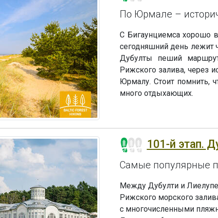
По Юрмале – истори
С Бигаунциемса хорошо в
сегодняшний день лежит 
Дубулты пеший маршрут
Рижского залива, через и
Юрмалу. Стоит помнить, 
много отдыхающих.
101-й этап. Д
Самые популярные 
Между Дубулти и Лиелупе
Рижского морского залив
с многочисленными пляжн