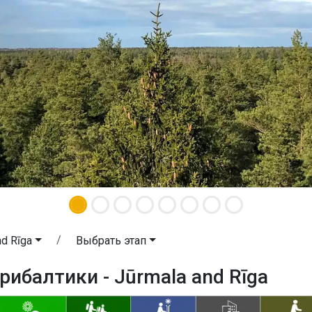
nd Rīga
Выбрать этап
рибалтики - Jūrmala and Rīga