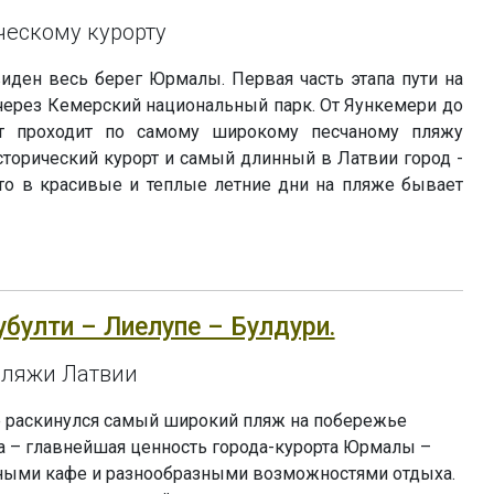
ческому курорту
иден весь берег Юрмалы. Первая часть этапа пути на
через Кемерский национальный парк. От Яункемери до
 проходит по самому широкому песчаному пляжу
сторический курорт и самый длинный в Латвии город -
что в красивые и теплые летние дни на пляже бывает
убулти – Лиелупе – Булдури.
пляжи Латвии
 раскинулся самый широкий пляж на побережье
а – главнейшая ценность города-курорта Юрмалы –
ыми кафе и разнообразными возможностями отдыха.