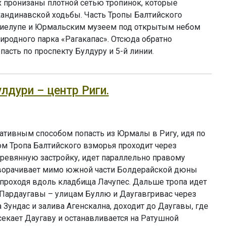
 пронизаны плотной сетью тропинок, которые
кандинавской ходьбы. Часть Тропы Балтийского
иелупе и Юрмальским музеем под открытым небом
риродного парка «Рагакапас». Отсюда обратно
асть по проспекту Булдуру и 5-й линии.
улдури – центр Риги.
ативным способом попасть из Юрмалы в Ригу, идя по
ом Тропа Балтийского взморья проходит через
ревянную застройку, идет параллельно правому
оворачивает мимо южной части Болдерайской дюны
, проходя вдоль кладбища Лачупес. Дальше тропа идет
 Пардаугавы – улицам Буллю и Даугавгривас через
Зундас и залива Агенскална, доходит до Даугавы, где
екает Даугаву и останавливается на Ратушной