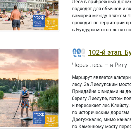
Леса в прибрежных дюнах
подходят для обычной и с
взморья между пляжем Л
проходит по территории п
в Булдури можно легко поп
102-й этап. Б
Через леса – в Ригу
Маршрут является альтерн
лесу. За Лиелупским мост
Приедайне с видами на де
берегу Лиелупе, потом п
и пересекает лес Клейсту
по историческим дорогам
Дзегужкалнс, мимо канала 
по Каменному мосту перес