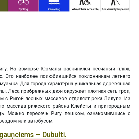
игу. На взморье Юрмалы раскинулся песчаный пляж,
ас. Это наиболее полюбившийся поклонникам летнего
 музыка. Для города характерна уникальная деревянная
лы. Леса прибрежных дюн окружает плотная сеть троп,
 с Ригой лесных массивов отделяет река Лелупе. Из
ого массива рижского района Клейсты и пригородным
адь. Можно пересечь Ригу пешком, ознакомившись с
оездом или автобусом.
igauņciems – Dubulti.