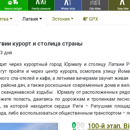
итва
Латвия
Эстония
GPX
вии курорт и столица страны
 3 дня
дит через курортный город Юрмалу и столицу Латвии Р
гут пройти и через центр курорта, осмотрев улицу Йом
ного спа-отелей и кафе, а летними вечерами звучит живая
о района дач, а также роскошные современные дома и вил
и скандинавской ходьбы. Юрмалу от расположенных рядом
жете попасть, двигаясь по дорожкам и тропинкам лесн
, за которой находится сердце Риги – Ратушная площ
да, либо воспользоваться общественным транспортом – п
100-й этап. B