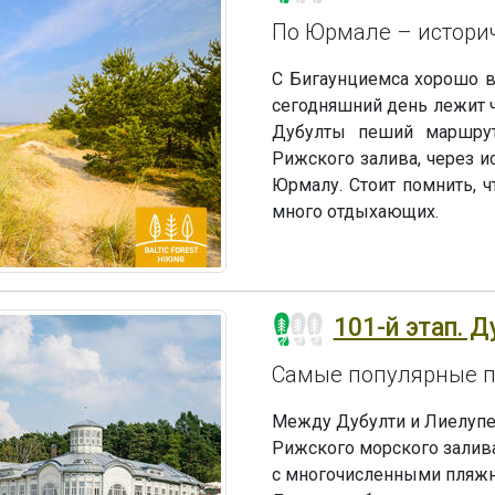
По Юрмале – истори
С Бигаунциемса хорошо в
сегодняшний день лежит 
Дубулты пеший маршрут
Рижского залива, через и
Юрмалу. Стоит помнить, 
много отдыхающих.
101-й этап. Д
Самые популярные 
Между Дубулти и Лиелупе
Рижского морского залив
с многочисленными пляжн