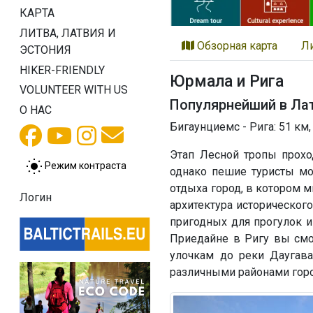
КАРТА
ЛИТВА, ЛАТВИЯ И
Обзорная карта
Л
ЭСТОНИЯ
HIKER-FRIENDLY
Юрмала и Рига
VOLUNTEER WITH US
Популярнейший в Лат
О НАС
Бигаунциемс - Рига: 51 км,
Этап Лесной тропы прохо
Режим контраста
однако пешие туристы мо
отдыха город, в котором м
Логин
архитектура историческог
пригодных для прогулок 
Приедайне в Ригу вы смо
улочкам до реки Даугава
различными районами горо