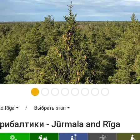
nd Rīga
Выбрать этап
рибалтики - Jūrmala and Rīga