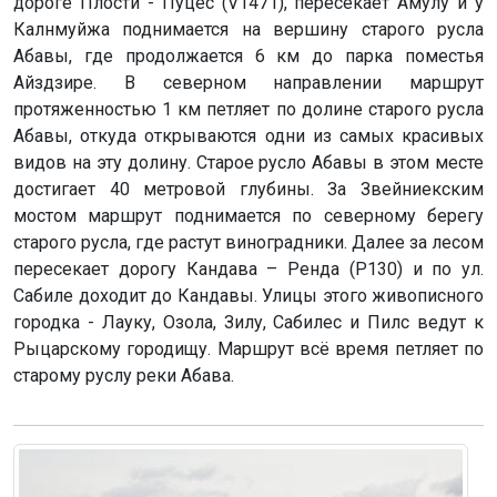
дороге Плости - Пуцес (V1471), пересекает Амулу и у
Калнмуйжа поднимается на вершину старого русла
Абавы, где продолжается 6 км до парка поместья
Айздзире. В северном направлении маршрут
протяженностью 1 км петляет по долине старого русла
Абавы, откуда открываются одни из самых красивых
видов на эту долину. Старое русло Абавы в этом месте
достигает 40 метровой глубины. За Звейниекским
мостом маршрут поднимается по северному берегу
старого русла, где растут виноградники. Далее за лесом
пересекает дорогу Кандава – Ренда (Р130) и по ул.
Сабиле доходит до Кандавы. Улицы этого живописного
городка - Лауку, Озола, Зилу, Сабилес и Пилс ведут к
Рыцарскому городищу. Маршрут всё время петляет по
старому руслу реки Абава.