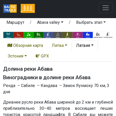
Маршрут
Abava valley
Выбрать этап
Обзорная карта
Литва
Латвия
Эстония
GPX
Долина реки Абава
Виноградники в долине реки Абава
Ренда – Сабиле – Кандава – Замок Яунмоку 70 км, 3
дня
Древнее русло реки Абава шириной до 2 км и глубиной
приблизительно 30–40 метров восхищает пеших
туристов красотой ландшафта. В Сабиле вы можете