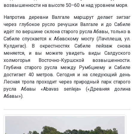
возвышенности на высоте 50–60 м над уровнем моря.
Напротив деревни Валгале маршрут делает зигзаг
через глубокое русло речушки Валгале и до Сабиле
идёт по вершине склона старого русла Абавы, только в
Сабиле спускается к Абавскому мосту (Лачплеша, ул.
Кулдигас). В окрестностях Сабиле пейзаж снова
меняется, и вы можете увидеть виды Салдуского
холмогорья Восточно-Куршской возвышенности.
Глубина старого русла между Румбциему и Сабиле
достигает 40 метров. Сегодня и на следующий день
Лесная тропа проходит через природный парк старого
русла Абавы «Abavas senleja» («Древняя долина
Абавы»).