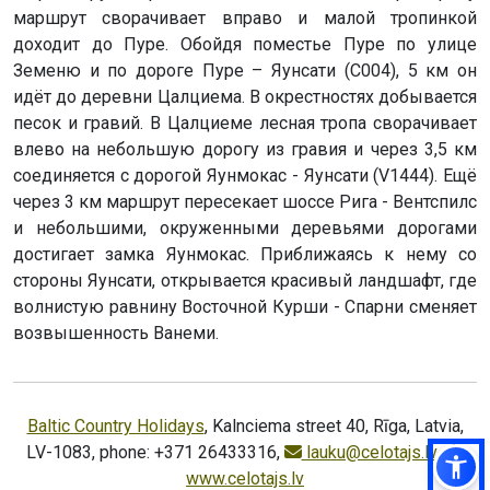
маршрут сворачивает вправо и малой тропинкой
доходит до Пуре. Обойдя поместье Пуре по улице
Земеню и по дороге Пуре – Яунсати (C004), 5 км он
идёт до деревни Цалциема. В окрестностях добывается
песок и гравий. В Цалциеме лесная тропа сворачивает
влево на небольшую дорогу из гравия и через 3,5 км
соединяется с дорогой Яунмокас - Яунсати (V1444). Ещё
через 3 км маршрут пересекает шоссе Рига - Вентспилс
и небольшими, окруженными деревьями дорогами
достигает замка Яунмокас. Приближаясь к нему со
стороны Яунсати, открывается красивый ландшафт, где
волнистую равнину Восточной Курши - Спарни сменяет
возвышенность Ванеми.
Baltic Country Holidays
, Kalnciema street 40, Rīga, Latvia,
LV-1083, phone: +371 26433316,
lauku@celotajs.lv
,
www.celotajs.lv