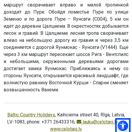
маршрут сворачивает вправо и малой тропинкой
доходит до Пуре. Обойдя поместье Пуре по улице
Земеню и по дороге Пуре – Яунсати (C004), 5 км он
идёт до деревни Цалциема. В окрестностях добывается
песок и гравий. В Цалциеме лесная тропа сворачивает
влево на небольшую дорогу из гравия и через 3,5 км
соединяется с дорогой Яунмокас - Яунсати (V1444). Ещё
через 3 км маршрут пересекает шоссе Рига - Вентспилс
и небольшими, окруженными деревьями дорогами
достигает замка Яунмокас. Приближаясь к нему со
стороны Яунсати, открывается красивый ландшафт, где
волнистую равнину Восточной Курши - Спарни сменяет
возвышенность Ванеми.
Baltic Country Holidays
, Kalnciema street 40, Rīga, Latvia,
LV-1083, phone: +371 26433316,
lauku@celotajs.lv
,
www.celotajs.lv