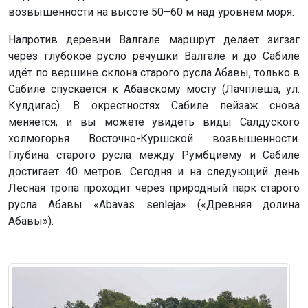
возвышенности на высоте 50–60 м над уровнем моря.
Напротив деревни Валгале маршрут делает зигзаг
через глубокое русло речушки Валгале и до Сабиле
идёт по вершине склона старого русла Абавы, только в
Сабиле спускается к Абавскому мосту (Лачплеша, ул.
Кулдигас). В окрестностях Сабиле пейзаж снова
меняется, и вы можете увидеть виды Салдуского
холмогорья Восточно-Куршской возвышенности.
Глубина старого русла между Румбциему и Сабиле
достигает 40 метров. Сегодня и на следующий день
Лесная тропа проходит через природный парк старого
русла Абавы «Abavas senleja» («Древняя долина
Абавы»).