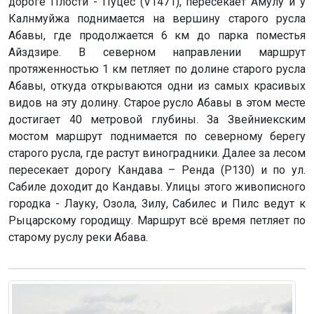
дороге Плости - Пуцес (V1471), пересекает Амулу и у
Калнмуйжа поднимается на вершину старого русла
Абавы, где продолжается 6 км до парка поместья
Айздзире. В северном направлении маршрут
протяженностью 1 км петляет по долине старого русла
Абавы, откуда открываются одни из самых красивых
видов на эту долину. Старое русло Абавы в этом месте
достигает 40 метровой глубины. За Звейниекским
мостом маршрут поднимается по северному берегу
старого русла, где растут виноградники. Далее за лесом
пересекает дорогу Кандава – Ренда (Р130) и по ул.
Сабиле доходит до Кандавы. Улицы этого живописного
городка - Лауку, Озола, Зилу, Сабилес и Пилс ведут к
Рыцарскому городищу. Маршрут всё время петляет по
старому руслу реки Абава.