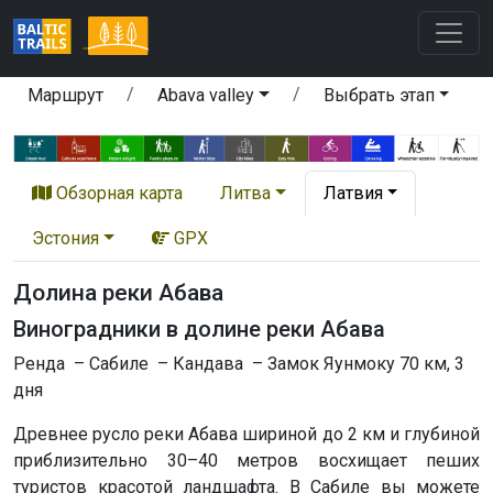
Маршрут
Abava valley
Выбрать этап
Обзорная карта
Литва
Латвия
Эстония
GPX
Долина реки Абава
Виноградники в долине реки Абава
Ренда – Сабиле – Кандава – Замок Яунмоку 70 км, 3
дня
Древнее русло реки Абава шириной до 2 км и глубиной
приблизительно 30–40 метров восхищает пеших
туристов красотой ландшафта. В Сабиле вы можете