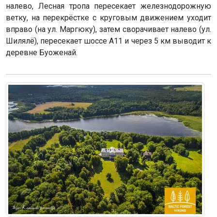
налево, Лесная тропа пересекает железнодорожную
ветку, на перекрёстке с круговым движением уходит
вправо (на ул. Маргюку), затем сворачивает налево (ул.
Шилялё), пересекает шоссе А11 и через 5 км выводит к
деревне Буоженай.