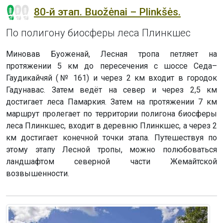
80-й этап. Buožėnai – Plinkšės.
По полигону биосферы леса Плинкшес
Миновав Буоженай, Лесная тропа петляет на
протяжении 5 км до пересечения с шоссе Седа–
Гаудикайчяй (№ 161) и через 2 км входит в городок
Гадунавас. Затем ведёт на север и через 2,5 км
достигает леса Памаркия. Затем на протяжении 7 км
маршрут пролегает по территории полигона биосферы
леса Плинкшес, входит в деревню Плинкшес, а через 2
км достигает конечной точки этапа. Путешествуя по
этому этапу Лесной тропы, можно полюбоваться
ландшафтом северной части Жемайтской
возвышенности.