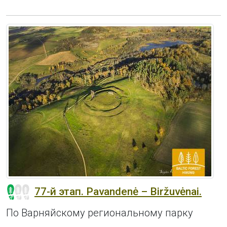
77-й этап. Pavandenė – Biržuvėnai.
По Варняйскому региональному парку