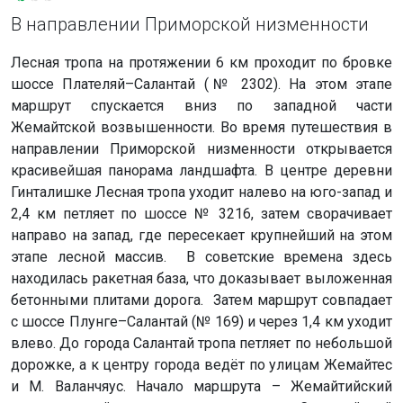
В направлении Приморской низменности
Лесная тропа на протяжении 6 км проходит по бровке
шоссе Плателяй–Салантай (№ 2302). На этом этапе
маршрут спускается вниз по западной части
Жемайтской возвышенности. Во время путешествия в
направлении Приморской низменности открывается
красивейшая панорама ландшафта. В центре деревни
Гинталишке Лесная тропа уходит налево на юго-запад и
2,4 км петляет по шоссе № 3216, затем сворачивает
направо на запад, где пересекает крупнейший на этом
этапе лесной массив. В советские времена здесь
находилась ракетная база, что доказывает выложенная
бетонными плитами дорога. Затем маршрут совпадает
с шоссе Плунге–Салантай (№ 169) и через 1,4 км уходит
влево. До города Салантай тропа петляет по небольшой
дорожке, а к центру города ведёт по улицам Жемайтес
и М. Валанчяус. Начало маршрута – Жемайтийский