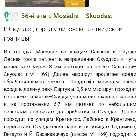
86-й этап. Mosėdis – Skuodas.
В Скуодас, город у литовско-латвийской
границы
Из городка Моседис по улицам Саланту и Скуодо
Лесная тропа петляет в направлении Скуодаса и чуть
менее чем через 8 км выходит на шоссе Салантай–
Скуодас (№ 169). Далее маршрут пролегает среди
обрабатываемых земель. Ландшафт меняется после
входа в долину реки Бартувы. 0,5 км маршрут проходит
по шоссе Салантай–Скуодас, затем сворачивает налево
и на протяжении 6,7 км петляет по небольшим
сельским дорожкам до прибытия в Скуодас. Далее
проходит по улицам Кретингос, Лайсвес и Крантинес,
пересекает Скуодасский парк и по улицам Гедимино,
Витауто и Й. Басанавичяус (шоссе № 169) подходит к