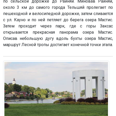
по сельской дорожке до Райняй. Миновав Райняй,
около 3 км до самого города Тельшяй пролегает по
пешеходной и велосипедной дорожке, затем сливается
с ул. Кауно и по ней петляет до берега озера Мастис.
Затем проходит через парк, где с горы Заксас
открывается прекрасная панорама озера Мастис.
Описав небольшую дугу вдоль бухты озера Мастис,
маршрут Лесной тропы достигает конечной точки этапа.