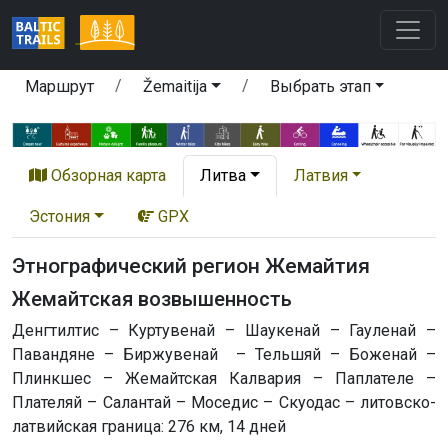
Маршрут
Žemaitija
Выбрать этап
Обзорная карта
Литва
Латвия
Эстония
GPX
Этнографический регион Жемайтия
Жемайтская возвышенность
Денгтилтис – Куртувенай – Шаукенай – Гауленай –
Павандяне – Биржувенай – Тельшяй – Боженай –
Плинкшес – Жемайтская Калвария – Паплателе –
Плателяй – Салантай – Моседис – Скуодас – литовско-
латвийская граница: 276 км, 14 дней