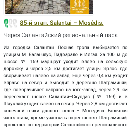
85-й этап. Salantai – Mosėdis.
Через Салантайский региональный парк
Из городка Салантай Лесная тропа выбирается по
улицам М. Валанчяус, Падваралё и Илгая. За 100 м до
шоссе № 169 маршрут уходит влево на сельскую
дорожку и через 3,5 км достигает улицы Эрлос, где
сворачивает налево на запад. Ещё через 0,4 км уходит
вправо на север и выводит в деревню Шатраминяй,
где поворачивает направо на юго-запад, через 2,9 км
пересекает шоссе Салантай–Скуодас (№ 169) и в
Шаукляй уходит влево на север. Через 3,8 км достигает
конечной точки данного этапа – Моседиса. Большая
часть этапа, кроме участка в окрестностях Шатраминяй,
пролегает по территории Салантайского регионального