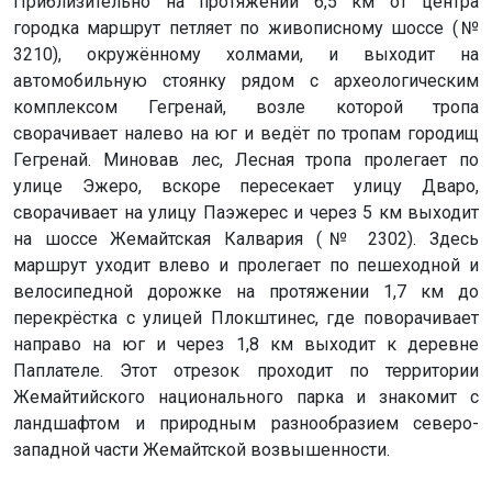
Приблизительно на протяжении 6,5 км от центра
городка маршрут петляет по живописному шоссе (№
3210), окружённому холмами, и выходит на
автомобильную стоянку рядом с археологическим
комплексом Гегренай, возле которой тропа
сворачивает налево на юг и ведёт по тропам городищ
Гегренай. Миновав лес, Лесная тропа пролегает по
улице Эжеро, вскоре пересекает улицу Дваро,
сворачивает на улицу Паэжерес и через 5 км выходит
на шоссе Жемайтская Калвария (№ 2302). Здесь
маршрут уходит влево и пролегает по пешеходной и
велосипедной дорожке на протяжении 1,7 км до
перекрёстка с улицей Плокштинес, где поворачивает
направо на юг и через 1,8 км выходит к деревне
Паплателе. Этот отрезок проходит по территории
Жемайтийского национального парка и знакомит с
ландшафтом и природным разнообразием северо-
западной части Жемайтской возвышенности.