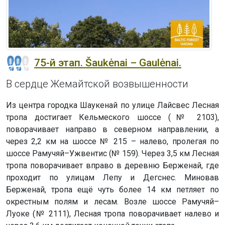
75-й этап. Šaukėnai – Gaulėnai.
В сердце Жемайтской возвышенности
Из центра городка Шаукенай по улице Лайсвес Лесная
тропа достигает Кельмеского шоссе (№ 2103),
поворачивает направо в северном направлении, а
через 2,2 км на шоссе № 215 – налево, пролегая по
шоссе Рамучяй–Ужвентис (№ 159). Через 3,5 км Лесная
тропа поворачивает вправо в деревню Берженай, где
проходит по улицам Лепу и Дегснес. Миновав
Берженай, тропа ещё чуть более 14 км петляет по
окрестным полям и лесам. Возле шоссе Рамучяй–
Луоке (№ 2111), Лесная тропа поворачивает налево и