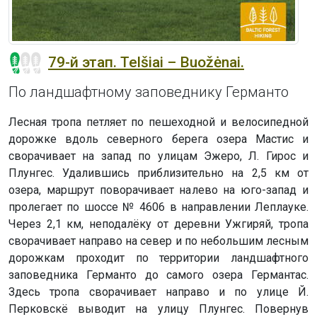
79-й этап. Telšiai – Buožėnai.
По ландшафтному заповеднику Германто
Лесная тропа петляет по пешеходной и велосипедной
дорожке вдоль северного берега озера Мастис и
сворачивает на запад по улицам Эжеро, Л. Гирос и
Плунгес. Удалившись приблизительно на 2,5 км от
озера, маршрут поворачивает налево на юго-запад и
пролегает по шоссе № 4606 в направлении Леплауке.
Через 2,1 км, неподалёку от деревни Ужгиряй, тропа
сворачивает направо на север и по небольшим лесным
дорожкам проходит по территории ландшафтного
заповедника Германто до самого озера Германтас.
Здесь тропа сворачивает направо и по улице Й.
Перковскё выводит на улицу Плунгес. Повернув