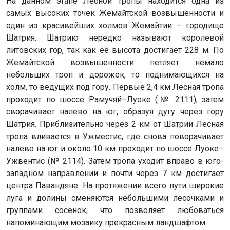
На данном этапе Лесной тропы находится одна из
самых высоких точек Жемайтской возвышенности и
один из красивейших холмов Жемайтии – городище
Шатрия. Шатрию нередко называют королевой
литовских гор, так как её высота достигает 228 м. По
Жемайтской возвышенности петляет немало
небольших троп и дорожек, то поднимающихся на
холм, то ведущих под гору. Первые 2,4 км Лесная тропа
проходит по шоссе Рамучяй–Луоке (№ 2111), затем
сворачивает налево на юг, образуя дугу через гору
Шатрия. Приблизительно через 2 км от Шатрии Лесная
тропа вливается в Ужместис, где снова поворачивает
налево на юг и около 10 км проходит по шоссе Луоке–
Ужвентис (№ 2114). Затем тропа уходит вправо в юго-
западном направлении и почти через 7 км достигает
центра Павандяне. На протяжении всего пути широкие
луга и долины сменяются небольшими лесочками и
группами сосенок, что позволяет любоваться
напоминающим мозаику прекрасным ландшафтом.