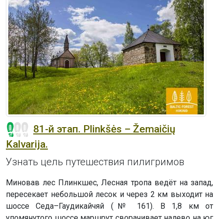
81-й этап. Plinkšės – Žemaičių
Kalvarija.
Узнать цель путешествия пилигримов
Миновав лес Плинкшес, Лесная тропа ведёт на запад,
пересекает небольшой лесок и через 2 км выходит на
шоссе Седа–Гаудикайчяй (№ 161). В 1,8 км от
упомянутого шоссе маршрут сворачивает налево на юг