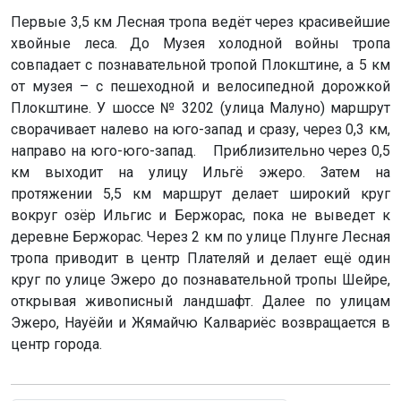
Первые 3,5 км Лесная тропа ведёт через красивейшие
хвойные леса. До Музея холодной войны тропа
совпадает с познавательной тропой Плокштине, а 5 км
от музея – с пешеходной и велосипедной дорожкой
Плокштине. У шоссе № 3202 (улица Малуно) маршрут
сворачивает налево на юго-запад и сразу, через 0,3 км,
направо на юго-юго-запад. Приблизительно через 0,5
км выходит на улицу Ильгё эжеро. Затем на
протяжении 5,5 км маршрут делает широкий круг
вокруг озёр Ильгис и Бержорас, пока не выведет к
деревне Бержорас. Через 2 км по улице Плунге Лесная
тропа приводит в центр Плателяй и делает ещё один
круг по улице Эжеро до познавательной тропы Шейре,
открывая живописный ландшафт. Далее по улицам
Эжеро, Науёйи и Жямайчю Калвариёс возвращается в
центр города.