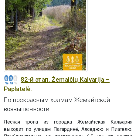
82-й этап. Žemaičių Kalvarija –
Paplatelė.
По прекрасным холмам Жемайтской
возвышенности
Лесная тропа из городка Жемайтская Калвария
выходит по улицам Пагардинё, Алседжю и Плателю.