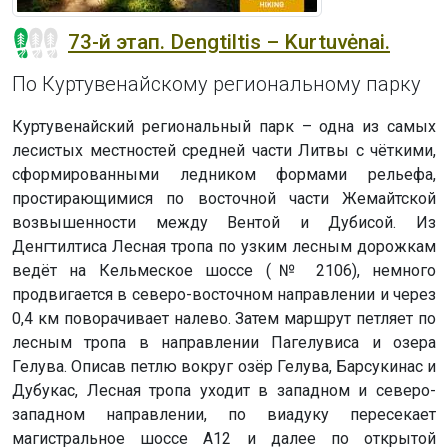
73-й этап. Dengtiltis – Kurtuvėnai.
По Куртувенайскому региональному парку
Куртувенайский региональный парк – одна из самых
лесистых местностей средней части Литвы с чёткими,
сформированными ледником формами рельефа,
простирающимися по восточной части Жемайтской
возвышенности между Вентой и Дубисой. Из
Денгтилтиса Лесная тропа по узким лесным дорожкам
ведёт на Кельмеское шоссе (№ 2106), немного
продвигается в северо-восточном направлении и через
0,4 км поворачивает налево. Затем маршрут петляет по
лесным тропа в направлении Пагелувиса и озера
Гелува. Описав петлю вокруг озёр Гелува, Барсукинас и
Дубукас, Лесная тропа уходит в западном и северо-
западном направлении, по виадуку пересекает
магистральное шоссе А12 и далее по открытой