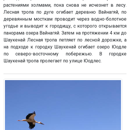
растениями холмами, пока снова не исчезнет в лесу.
Лесная тропа по дуге огибает деревню Вайнагяй, по
деревянным мосткам проводит через водно-болотное
угодье и выводит к городищу, с которого открывается
панорама озера Вайнагяй. Затем на протяжении 4 км до
Шаукенай Лесная тропа петляет по лесной дорожке, а
на подходе к городку Шаукенай огибает озеро Юодле
по северо-восточному побережью. В городке
Шаукенай тропа пролегает по улице Юодлес.