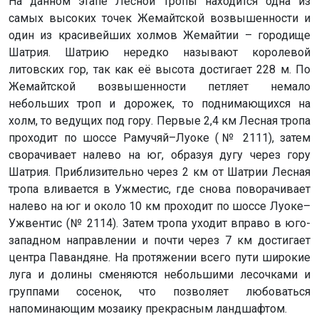
На данном этапе Лесной тропы находится одна из
самых высоких точек Жемайтской возвышенности и
один из красивейших холмов Жемайтии – городище
Шатрия. Шатрию нередко называют королевой
литовских гор, так как её высота достигает 228 м. По
Жемайтской возвышенности петляет немало
небольших троп и дорожек, то поднимающихся на
холм, то ведущих под гору. Первые 2,4 км Лесная тропа
проходит по шоссе Рамучяй–Луоке (№ 2111), затем
сворачивает налево на юг, образуя дугу через гору
Шатрия. Приблизительно через 2 км от Шатрии Лесная
тропа вливается в Ужместис, где снова поворачивает
налево на юг и около 10 км проходит по шоссе Луоке–
Ужвентис (№ 2114). Затем тропа уходит вправо в юго-
западном направлении и почти через 7 км достигает
центра Павандяне. На протяжении всего пути широкие
луга и долины сменяются небольшими лесочками и
группами сосенок, что позволяет любоваться
напоминающим мозаику прекрасным ландшафтом.