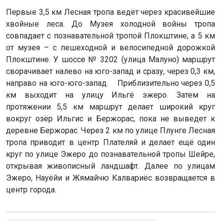
Первые 3,5 км Лесная тропа ведёт через красивейшие
хвойные леса. До Музея холодной войны тропа
совпадает с познавательной тропой Плокштине, а 5 км
от музея – с пешеходной и велосипедной дорожкой
Плокштине. У шоссе № 3202 (улица Малуно) маршрут
сворачивает налево на юго-запад и сразу, через 0,3 км,
направо на юго-юго-запад. Приблизительно через 0,5
км выходит на улицу Ильгё эжеро. Затем на
протяжении 5,5 км маршрут делает широкий круг
вокруг озёр Ильгис и Бержорас, пока не выведет к
деревне Бержорас. Через 2 км по улице Плунге Лесная
тропа приводит в центр Плателяй и делает ещё один
круг по улице Эжеро до познавательной тропы Шейре,
открывая живописный ландшафт. Далее по улицам
Эжеро, Науёйи и Жямайчю Калвариёс возвращается в
центр города.