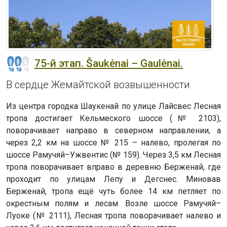
75-й этап. Šaukėnai – Gaulėnai.
В сердце Жемайтской возвышенности
Из центра городка Шаукенай по улице Лайсвес Лесная
тропа достигает Кельмеского шоссе (№ 2103),
поворачивает направо в северном направлении, а
через 2,2 км на шоссе № 215 – налево, пролегая по
шоссе Рамучяй–Ужвентис (№ 159). Через 3,5 км Лесная
тропа поворачивает вправо в деревню Берженай, где
проходит по улицам Лепу и Дегснес. Миновав
Берженай, тропа ещё чуть более 14 км петляет по
окрестным полям и лесам. Возле шоссе Рамучяй–
Луоке (№ 2111), Лесная тропа поворачивает налево и