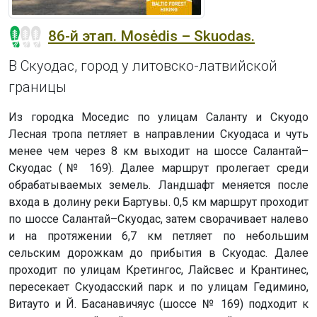
86-й этап. Mosėdis – Skuodas.
В Скуодас, город у литовско-латвийской
границы
Из городка Моседис по улицам Саланту и Скуодо
Лесная тропа петляет в направлении Скуодаса и чуть
менее чем через 8 км выходит на шоссе Салантай–
Скуодас (№ 169). Далее маршрут пролегает среди
обрабатываемых земель. Ландшафт меняется после
входа в долину реки Бартувы. 0,5 км маршрут проходит
по шоссе Салантай–Скуодас, затем сворачивает налево
и на протяжении 6,7 км петляет по небольшим
сельским дорожкам до прибытия в Скуодас. Далее
проходит по улицам Кретингос, Лайсвес и Крантинес,
пересекает Скуодасский парк и по улицам Гедимино,
Витауто и Й. Басанавичяус (шоссе № 169) подходит к