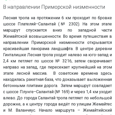
В направлении Приморской низменности
Лесная тропа на протяжении 6 км проходит по бровке
шоссе Плателяй–Салантай (№ 2302). На этом этапе
маршрут спускается вниз по западной части
Жемайтской возвышенности. Во время путешествия в
направлении Приморской низменности открывается
красивейшая панорама ландшафта. В центре деревни
Гинталишке Лесная тропа уходит налево на юго-запад и
2,4 км петляет по шоссе № 3216, затем сворачивает
направо на запад, где пересекает крупнейший на этом
этапе лесной массив. В советские времена здесь
находилась ракетная база, что доказывает выложенная
бетонными плитами дорога. Затем маршрут совпадает
с шоссе Плунге–Салантай (№ 169) и через 1,4 км уходит
влево. До города Салантай тропа петляет по небольшой
дорожке, а к центру города ведёт по улицам Жемайтес
и М. Валанчяус. Начало маршрута – Жемайтийский