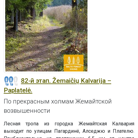
82-й этап. Žemaičių Kalvarija –
Paplatelė.
По прекрасным холмам Жемайтской
возвышенности
Лесная тропа из городка Жемайтская Калвария
выходит по улицам Пагардинё, Алседжю и Плателю.