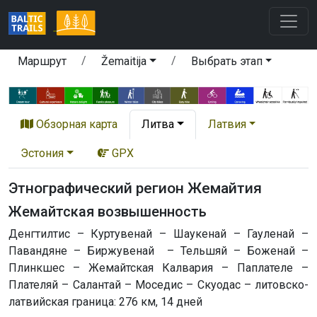
Маршрут
Žemaitija
Выбрать этап
Обзорная карта
Литва
Латвия
Эстония
GPX
Этнографический регион Жемайтия
Жемайтская возвышенность
Денгтилтис – Куртувенай – Шаукенай – Гауленай –
Павандяне – Биржувенай – Тельшяй – Боженай –
Плинкшес – Жемайтская Калвария – Паплателе –
Плателяй – Салантай – Моседис – Скуодас – литовско-
латвийская граница: 276 км, 14 дней