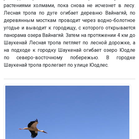
растениями холмами, пока снова не исчезнет в лесу.
Лесная тропа по дуге огибает деревню Вайнагяй, по
деревянным мосткам проводит через водно-болотное
угодье и выводит к городищу, с которого открывается
панорама озера Вайнагяй. Затем на протяжении 4 км до
Шаукенай Лесная тропа петляет по лесной дорожке, а
на подходе к городку Шаукенай огибает озеро Юодле
по северо-восточному побережью. В городке
Шаукенай тропа пролегает по улице Юодлес.