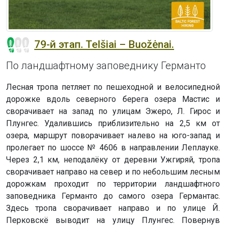
79-й этап. Telšiai – Buožėnai.
По ландшафтному заповеднику Германто
Лесная тропа петляет по пешеходной и велосипедной
дорожке вдоль северного берега озера Мастис и
сворачивает на запад по улицам Эжеро, Л. Гирос и
Плунгес. Удалившись приблизительно на 2,5 км от
озера, маршрут поворачивает налево на юго-запад и
пролегает по шоссе № 4606 в направлении Леплауке.
Через 2,1 км, неподалёку от деревни Ужгиряй, тропа
сворачивает направо на север и по небольшим лесным
дорожкам проходит по территории ландшафтного
заповедника Германто до самого озера Германтас.
Здесь тропа сворачивает направо и по улице Й.
Перковскё выводит на улицу Плунгес. Повернув