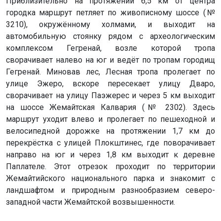
Приблизительно на протяжении 6,5 км от центра
городка маршрут петляет по живописному шоссе (№
3210), окружённому холмами, и выходит на
автомобильную стоянку рядом с археологическим
комплексом Гегренай, возле которой тропа
сворачивает налево на юг и ведёт по тропам городищ
Гегренай. Миновав лес, Лесная тропа пролегает по
улице Эжеро, вскоре пересекает улицу Дваро,
сворачивает на улицу Паэжерес и через 5 км выходит
на шоссе Жемайтская Калвария (№ 2302). Здесь
маршрут уходит влево и пролегает по пешеходной и
велосипедной дорожке на протяжении 1,7 км до
перекрёстка с улицей Плокштинес, где поворачивает
направо на юг и через 1,8 км выходит к деревне
Паплателе. Этот отрезок проходит по территории
Жемайтийского национального парка и знакомит с
ландшафтом и природным разнообразием северо-
западной части Жемайтской возвышенности.