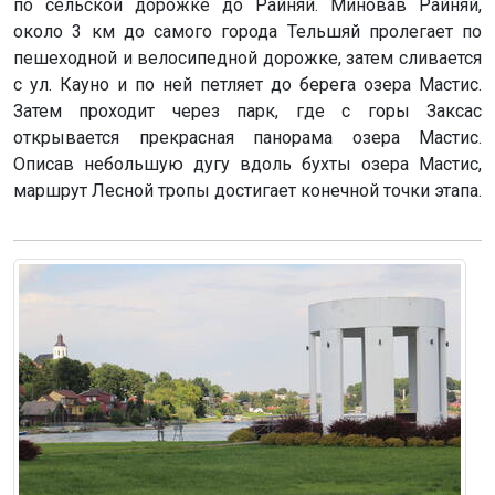
по сельской дорожке до Райняй. Миновав Райняй,
около 3 км до самого города Тельшяй пролегает по
пешеходной и велосипедной дорожке, затем сливается
с ул. Кауно и по ней петляет до берега озера Мастис.
Затем проходит через парк, где с горы Заксас
открывается прекрасная панорама озера Мастис.
Описав небольшую дугу вдоль бухты озера Мастис,
маршрут Лесной тропы достигает конечной точки этапа.