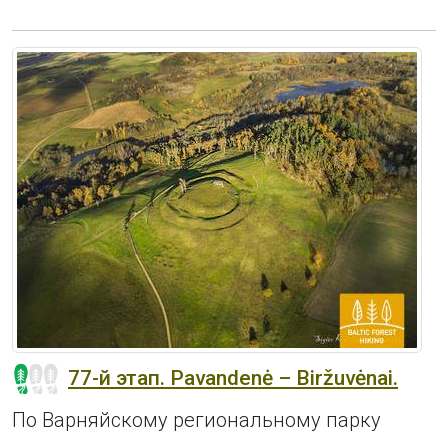
77-й этап. Pavandenė – Biržuvėnai.
По Варняйскому региональному парку