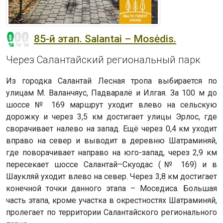
85-й этап. Salantai – Mosėdis.
Через Салантайский региональный парк
Из городка Салантай Лесная тропа выбирается по
улицам М. Валанчяус, Падваралё и Илгая. За 100 м до
шоссе № 169 маршрут уходит влево на сельскую
дорожку и через 3,5 км достигает улицы Эрлос, где
сворачивает налево на запад. Ещё через 0,4 км уходит
вправо на север и выводит в деревню Шатраминяй,
где поворачивает направо на юго-запад, через 2,9 км
пересекает шоссе Салантай–Скуодас (№ 169) и в
Шаукляй уходит влево на север. Через 3,8 км достигает
конечной точки данного этапа – Моседиса. Большая
часть этапа, кроме участка в окрестностях Шатраминяй,
пролегает по территории Салантайского регионального