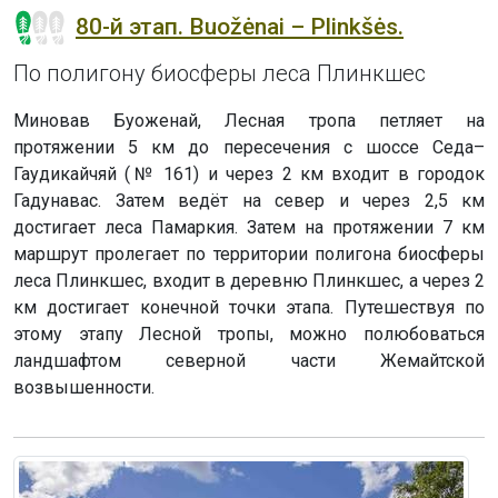
80-й этап. Buožėnai – Plinkšės.
По полигону биосферы леса Плинкшес
Миновав Буоженай, Лесная тропа петляет на
протяжении 5 км до пересечения с шоссе Седа–
Гаудикайчяй (№ 161) и через 2 км входит в городок
Гадунавас. Затем ведёт на север и через 2,5 км
достигает леса Памаркия. Затем на протяжении 7 км
маршрут пролегает по территории полигона биосферы
леса Плинкшес, входит в деревню Плинкшес, а через 2
км достигает конечной точки этапа. Путешествуя по
этому этапу Лесной тропы, можно полюбоваться
ландшафтом северной части Жемайтской
возвышенности.