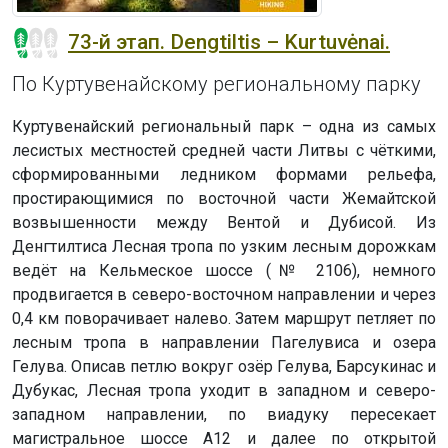
73-й этап. Dengtiltis – Kurtuvėnai.
По Куртувенайскому региональному парку
Куртувенайский региональный парк – одна из самых
лесистых местностей средней части Литвы с чёткими,
сформированными ледником формами рельефа,
простирающимися по восточной части Жемайтской
возвышенности между Вентой и Дубисой. Из
Денгтилтиса Лесная тропа по узким лесным дорожкам
ведёт на Кельмеское шоссе (№ 2106), немного
продвигается в северо-восточном направлении и через
0,4 км поворачивает налево. Затем маршрут петляет по
лесным тропа в направлении Пагелувиса и озера
Гелува. Описав петлю вокруг озёр Гелува, Барсукинас и
Дубукас, Лесная тропа уходит в западном и северо-
западном направлении, по виадуку пересекает
магистральное шоссе А12 и далее по открытой