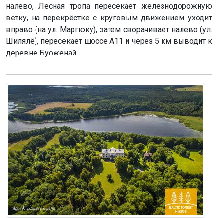
налево, Лесная тропа пересекает железнодорожную
ветку, на перекрёстке с круговым движением уходит
вправо (на ул. Маргюку), затем сворачивает налево (ул.
Шилялё), пересекает шоссе А11 и через 5 км выводит к
деревне Буоженай.