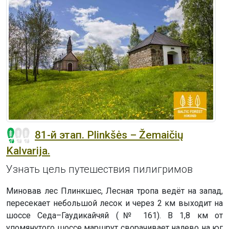
81-й этап. Plinkšės – Žemaičių
Kalvarija.
Узнать цель путешествия пилигримов
Миновав лес Плинкшес, Лесная тропа ведёт на запад,
пересекает небольшой лесок и через 2 км выходит на
шоссе Седа–Гаудикайчяй (№ 161). В 1,8 км от
упомянутого шоссе маршрут сворачивает налево на юг