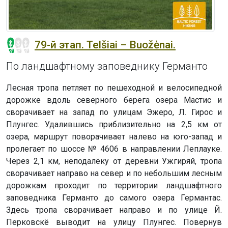
79-й этап. Telšiai – Buožėnai.
По ландшафтному заповеднику Германто
Лесная тропа петляет по пешеходной и велосипедной
дорожке вдоль северного берега озера Мастис и
сворачивает на запад по улицам Эжеро, Л. Гирос и
Плунгес. Удалившись приблизительно на 2,5 км от
озера, маршрут поворачивает налево на юго-запад и
пролегает по шоссе № 4606 в направлении Леплауке.
Через 2,1 км, неподалёку от деревни Ужгиряй, тропа
сворачивает направо на север и по небольшим лесным
дорожкам проходит по территории ландшафтного
заповедника Германто до самого озера Германтас.
Здесь тропа сворачивает направо и по улице Й.
Перковскё выводит на улицу Плунгес. Повернув