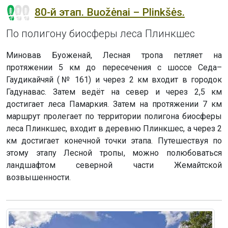
80-й этап. Buožėnai – Plinkšės.
По полигону биосферы леса Плинкшес
Миновав Буоженай, Лесная тропа петляет на
протяжении 5 км до пересечения с шоссе Седа–
Гаудикайчяй (№ 161) и через 2 км входит в городок
Гадунавас. Затем ведёт на север и через 2,5 км
достигает леса Памаркия. Затем на протяжении 7 км
маршрут пролегает по территории полигона биосферы
леса Плинкшес, входит в деревню Плинкшес, а через 2
км достигает конечной точки этапа. Путешествуя по
этому этапу Лесной тропы, можно полюбоваться
ландшафтом северной части Жемайтской
возвышенности.