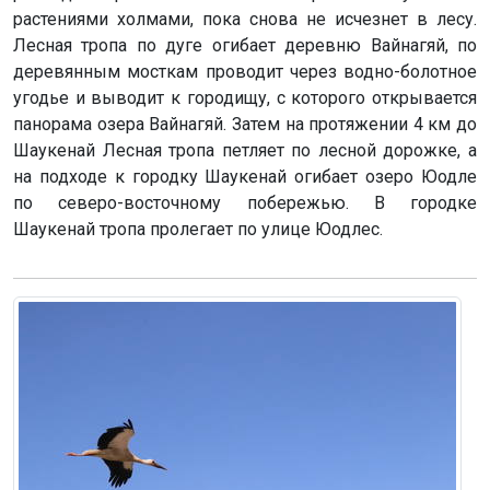
растениями холмами, пока снова не исчезнет в лесу.
Лесная тропа по дуге огибает деревню Вайнагяй, по
деревянным мосткам проводит через водно-болотное
угодье и выводит к городищу, с которого открывается
панорама озера Вайнагяй. Затем на протяжении 4 км до
Шаукенай Лесная тропа петляет по лесной дорожке, а
на подходе к городку Шаукенай огибает озеро Юодле
по северо-восточному побережью. В городке
Шаукенай тропа пролегает по улице Юодлес.