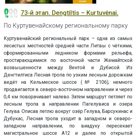
73-й этап. Dengtiltis – Kurtuvėnai.
По Куртувенайскому региональному парку
Куртувенайский региональный парк – одна из самых
лесистых местностей средней части Литвы с чёткими,
сформированными ледником формами рельефа,
простирающимися по восточной части Жемайтской
возвышенности между Вентой и Дубисой. Из
Денгтилтиса Лесная тропа по узким лесным дорожкам
ведёт на Кельмеское шоссе (№ 2106), немного
продвигается в северо-восточном направлении и через
0,4 км поворачивает налево. Затем маршрут петляет по
лесным тропа в направлении Пагелувиса и озера
Гелува. Описав петлю вокруг озёр Гелува, Барсукинас и
Дубукас, Лесная тропа уходит в западном и северо-
западном направлении, по виадуку пересекает
магистральное шоссе А12 и далее по открытой