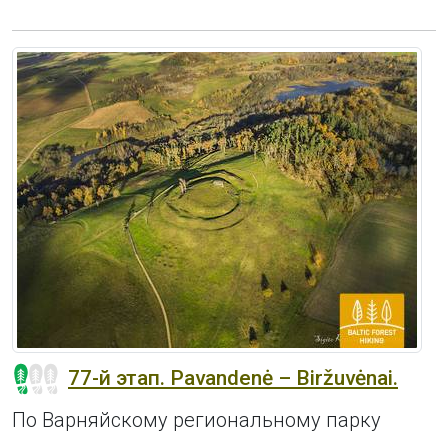
77-й этап. Pavandenė – Biržuvėnai.
По Варняйскому региональному парку