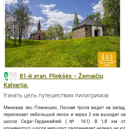
81-й этап. Plinkšės – Žemaičių
Kalvarija.
Узнать цель путешествия пилигримов
Миновав лес Плинкшес, Лесная тропа ведёт на запад,
пересекает небольшой лесок и через 2 км выходит на
шоссе Седа–Гаудикайчяй (№ 161). В 1,8 км от
упомянутого шоссе маршрут сворачивает налево на юг