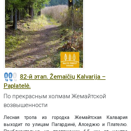
82-й этап. Žemaičių Kalvarija –
Paplatelė.
По прекрасным холмам Жемайтской
возвышенности
Лесная тропа из городка Жемайтская Калвария
выходит по улицам Пагардинё, Алседжю и Плателю.