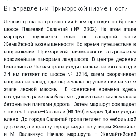
В направлении Приморской низменности
Лесная тропа на протяжении 6 км проходит по бровке
шоссе Плателяй–Салантай (№ 2302). На этом этапе
маршрут спускается вниз по западной части
Жемайтской возвышенности. Во время путешествия в
направлении Приморской низменности открывается
красивейшая панорама ландшафта. В центре деревни
Гинталишке Лесная тропа уходит налево на юго-запад и
2,4 км петляет по шоссе № 3216, затем сворачивает
направо на запад, где пересекает крупнейший на этом
этапе лесной массив. В советские времена здесь
находилась ракетная база, что доказывает выложенная
бетонными плитами дорога. Затем маршрут совпадает
с шоссе Плунге–Салантай (№ 169) и через 1,4 км уходит
влево. До города Салантай тропа петляет по небольшой
дорожке, а к центру города ведёт по улицам Жемайтес
и М. Валанчяус. Начало маршрута – Жемайтийский