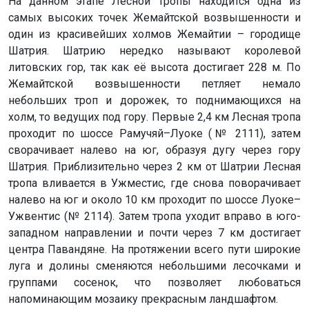
На данном этапе Лесной тропы находится одна из
самых высоких точек Жемайтской возвышенности и
один из красивейших холмов Жемайтии – городище
Шатрия. Шатрию нередко называют королевой
литовских гор, так как её высота достигает 228 м. По
Жемайтской возвышенности петляет немало
небольших троп и дорожек, то поднимающихся на
холм, то ведущих под гору. Первые 2,4 км Лесная тропа
проходит по шоссе Рамучяй–Луоке (№ 2111), затем
сворачивает налево на юг, образуя дугу через гору
Шатрия. Приблизительно через 2 км от Шатрии Лесная
тропа вливается в Ужместис, где снова поворачивает
налево на юг и около 10 км проходит по шоссе Луоке–
Ужвентис (№ 2114). Затем тропа уходит вправо в юго-
западном направлении и почти через 7 км достигает
центра Павандяне. На протяжении всего пути широкие
луга и долины сменяются небольшими лесочками и
группами сосенок, что позволяет любоваться
напоминающим мозаику прекрасным ландшафтом.