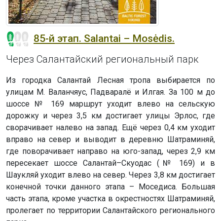
85-й этап. Salantai – Mosėdis.
Через Салантайский региональный парк
Из городка Салантай Лесная тропа выбирается по
улицам М. Валанчяус, Падваралё и Илгая. За 100 м до
шоссе № 169 маршрут уходит влево на сельскую
дорожку и через 3,5 км достигает улицы Эрлос, где
сворачивает налево на запад. Ещё через 0,4 км уходит
вправо на север и выводит в деревню Шатраминяй,
где поворачивает направо на юго-запад, через 2,9 км
пересекает шоссе Салантай–Скуодас (№ 169) и в
Шаукляй уходит влево на север. Через 3,8 км достигает
конечной точки данного этапа – Моседиса. Большая
часть этапа, кроме участка в окрестностях Шатраминяй,
пролегает по территории Салантайского регионального