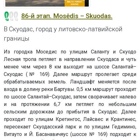
86-й этап. Mosėdis – Skuodas.
В Скуодас, город у литовско-латвийской
границы
Из городка Моседис по улицам Саланту и Скуодо
Лесная тропа петляет в направлении Скуодаса и чуть
менее чем через 8 км выходит на шоссе Салантай–
Скуодас (№ 169). Далее маршрут пролегает среди
обрабатываемых земель. Ландшафт меняется после
входа в долину реки Бартувы. 0,5 км маршрут проходит
по шоссе Салантай–Скуодас, затем сворачивает налево
и на протяжении 6,7 км петляет по небольшим
сельским дорожкам до прибытия в Скуодас. Далее
проходит по улицам Кретингос, Лайсвес и Крантинес,
пересекает Скуодасский парк и по улицам Гедимино,
Витауто и Й. Басанавичяус (шоссе № 169) подходит к