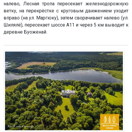
налево, Лесная тропа пересекает железнодорожную
ветку, на перекрёстке с круговым движением уходит
вправо (на ул. Маргюку), затем сворачивает налево (ул.
Шилялё), пересекает шоссе А11 и через 5 км выводит к
деревне Буоженай.