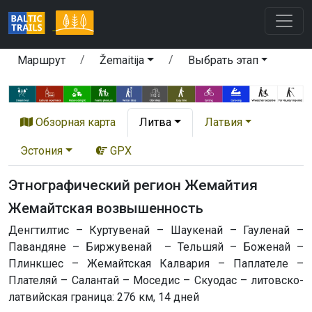
Маршрут
Žemaitija
Выбрать этап
Обзорная карта
Литва
Латвия
Эстония
GPX
Этнографический регион Жемайтия
Жемайтская возвышенность
Денгтилтис – Куртувенай – Шаукенай – Гауленай –
Павандяне – Биржувенай – Тельшяй – Боженай –
Плинкшес – Жемайтская Калвария – Паплателе –
Плателяй – Салантай – Моседис – Скуодас – литовско-
латвийская граница: 276 км, 14 дней