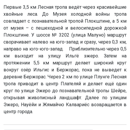
Первые 3,5 км Лесная тропа ведёт через красивейшие
хвойные леса. До Музея холодной войны тропа
совпадает с познавательной тропой Плокштине, а 5 км
от музея – с пешеходной и велосипедной дорожкой
Плокштине. У шоссе № 3202 (улица Малуно) маршрут
сворачивает налево на юго-запад и сразу, через 0,3 км,
направо на юго-юго-запад. Приблизительно через 0,5
км выходит на улицу Ильгё эжеро. Затем на
протяжении 5,5 км маршрут делает широкий круг
вокруг озёр Ильгис и Бержорас, пока не выведет к
деревне Бержорас. Через 2 км по улице Плунге Лесная
тропа приводит в центр Плателяй и делает ещё один
круг по улице Эжеро до познавательной тропы Шейре,
открывая живописный ландшафт. Далее по улицам
Эжеро, Науёйи и Жямайчю Калвариёс возвращается в
центр города.