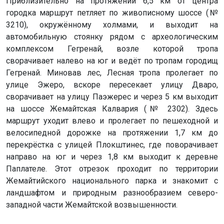
Приблизительно на протяжении 6,5 км от центра
городка маршрут петляет по живописному шоссе (№
3210), окружённому холмами, и выходит на
автомобильную стоянку рядом с археологическим
комплексом Гегренай, возле которой тропа
сворачивает налево на юг и ведёт по тропам городищ
Гегренай. Миновав лес, Лесная тропа пролегает по
улице Эжеро, вскоре пересекает улицу Дваро,
сворачивает на улицу Паэжерес и через 5 км выходит
на шоссе Жемайтская Калвария (№ 2302). Здесь
маршрут уходит влево и пролегает по пешеходной и
велосипедной дорожке на протяжении 1,7 км до
перекрёстка с улицей Плокштинес, где поворачивает
направо на юг и через 1,8 км выходит к деревне
Паплателе. Этот отрезок проходит по территории
Жемайтийского национального парка и знакомит с
ландшафтом и природным разнообразием северо-
западной части Жемайтской возвышенности.