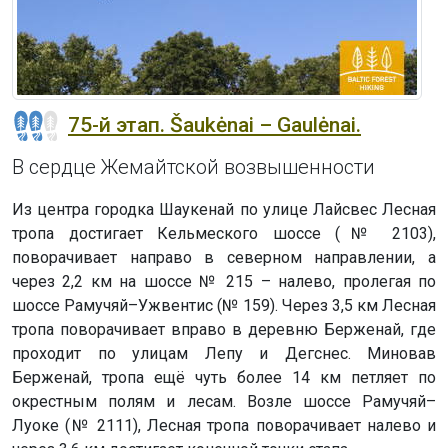
75-й этап. Šaukėnai – Gaulėnai.
В сердце Жемайтской возвышенности
Из центра городка Шаукенай по улице Лайсвес Лесная
тропа достигает Кельмеского шоссе (№ 2103),
поворачивает направо в северном направлении, а
через 2,2 км на шоссе № 215 – налево, пролегая по
шоссе Рамучяй–Ужвентис (№ 159). Через 3,5 км Лесная
тропа поворачивает вправо в деревню Берженай, где
проходит по улицам Лепу и Дегснес. Миновав
Берженай, тропа ещё чуть более 14 км петляет по
окрестным полям и лесам. Возле шоссе Рамучяй–
Луоке (№ 2111), Лесная тропа поворачивает налево и