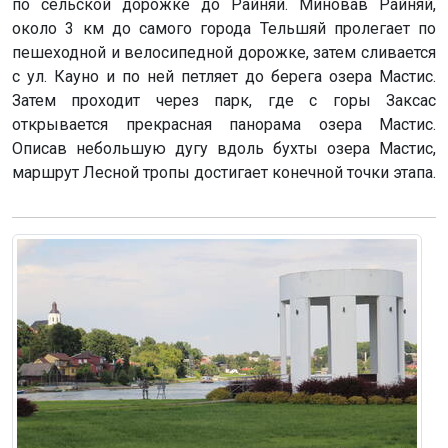
по сельской дорожке до Райняй. Миновав Райняй,
около 3 км до самого города Тельшяй пролегает по
пешеходной и велосипедной дорожке, затем сливается
с ул. Кауно и по ней петляет до берега озера Мастис.
Затем проходит через парк, где с горы Заксас
открывается прекрасная панорама озера Мастис.
Описав небольшую дугу вдоль бухты озера Мастис,
маршрут Лесной тропы достигает конечной точки этапа.