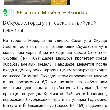
86-й этап. Mosėdis – Skuodas.
В Скуодас, город у литовско-латвийской
границы
Из городка Моседис по улицам Саланту и Скуодо
Лесная тропа петляет в направлении Скуодаса и чуть
менее чем через 8 км выходит на шоссе Салантай–
Скуодас (№ 169). Далее маршрут пролегает среди
обрабатываемых земель. Ландшафт меняется после
входа в долину реки Бартувы. 0,5 км маршрут проходит
по шоссе Салантай–Скуодас, затем сворачивает налево
и на протяжении 6,7 км петляет по небольшим
сельским дорожкам до прибытия в Скуодас. Далее
проходит по улицам Кретингос, Лайсвес и Крантинес,
пересекает Скуодасский парк и по улицам Гедимино,
Витауто и Й. Басанавичяус (шоссе № 169) подходит к