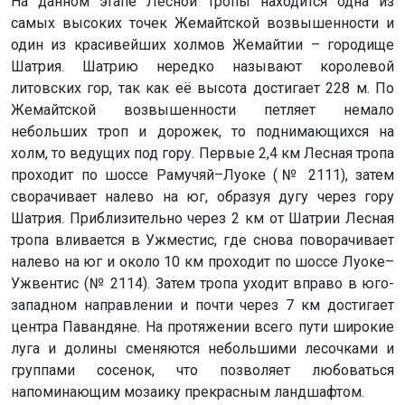
На данном этапе Лесной тропы находится одна из
самых высоких точек Жемайтской возвышенности и
один из красивейших холмов Жемайтии – городище
Шатрия. Шатрию нередко называют королевой
литовских гор, так как её высота достигает 228 м. По
Жемайтской возвышенности петляет немало
небольших троп и дорожек, то поднимающихся на
холм, то ведущих под гору. Первые 2,4 км Лесная тропа
проходит по шоссе Рамучяй–Луоке (№ 2111), затем
сворачивает налево на юг, образуя дугу через гору
Шатрия. Приблизительно через 2 км от Шатрии Лесная
тропа вливается в Ужместис, где снова поворачивает
налево на юг и около 10 км проходит по шоссе Луоке–
Ужвентис (№ 2114). Затем тропа уходит вправо в юго-
западном направлении и почти через 7 км достигает
центра Павандяне. На протяжении всего пути широкие
луга и долины сменяются небольшими лесочками и
группами сосенок, что позволяет любоваться
напоминающим мозаику прекрасным ландшафтом.