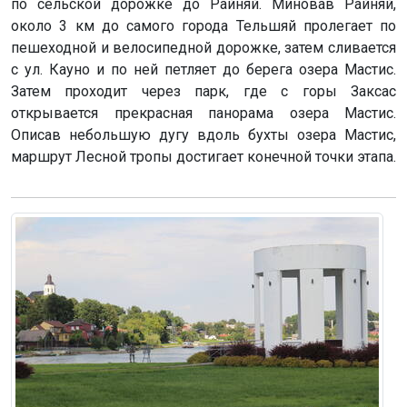
по сельской дорожке до Райняй. Миновав Райняй,
около 3 км до самого города Тельшяй пролегает по
пешеходной и велосипедной дорожке, затем сливается
с ул. Кауно и по ней петляет до берега озера Мастис.
Затем проходит через парк, где с горы Заксас
открывается прекрасная панорама озера Мастис.
Описав небольшую дугу вдоль бухты озера Мастис,
маршрут Лесной тропы достигает конечной точки этапа.