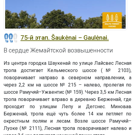
75-й этап. Šaukėnai – Gaulėnai.
В сердце Жемайтской возвышенности
Из центра городка Шаукенай по улице Лайсвес Лесная
тропа достигает Кельмеского шоссе (№ 2103),
поворачивает направо в северном направлении, а
через 2,2 км на шоссе № 215 – налево, пролегая по
шоссе Рамучяй–Ужвентис (№ 159). Через 3,5 км Лесная
тропа поворачивает вправо в деревню Берженай, где
проходит по улицам Лепу и Дегснес. Миновав
Берженай, тропа ещё чуть более 14 км петляет по
окрестным полям и лесам. Возле шоссе Рамучяй–
Луоке (№ 2111), Лесная тропа поворачивает налево и