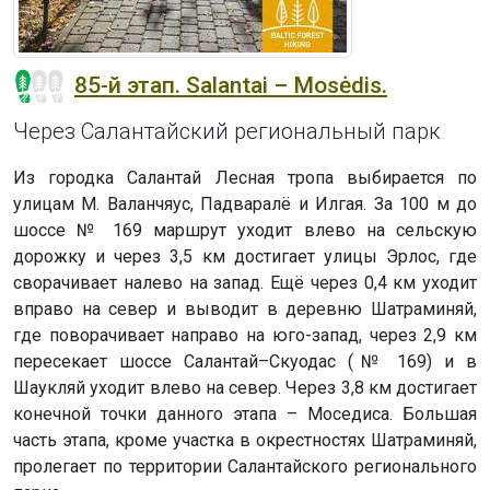
85-й этап. Salantai – Mosėdis.
Через Салантайский региональный парк
Из городка Салантай Лесная тропа выбирается по
улицам М. Валанчяус, Падваралё и Илгая. За 100 м до
шоссе № 169 маршрут уходит влево на сельскую
дорожку и через 3,5 км достигает улицы Эрлос, где
сворачивает налево на запад. Ещё через 0,4 км уходит
вправо на север и выводит в деревню Шатраминяй,
где поворачивает направо на юго-запад, через 2,9 км
пересекает шоссе Салантай–Скуодас (№ 169) и в
Шаукляй уходит влево на север. Через 3,8 км достигает
конечной точки данного этапа – Моседиса. Большая
часть этапа, кроме участка в окрестностях Шатраминяй,
пролегает по территории Салантайского регионального