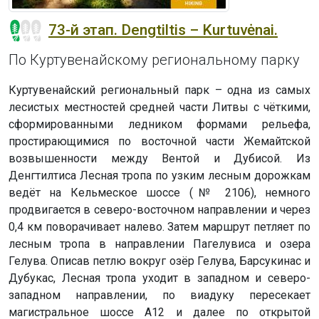
73-й этап. Dengtiltis – Kurtuvėnai.
По Куртувенайскому региональному парку
Куртувенайский региональный парк – одна из самых
лесистых местностей средней части Литвы с чёткими,
сформированными ледником формами рельефа,
простирающимися по восточной части Жемайтской
возвышенности между Вентой и Дубисой. Из
Денгтилтиса Лесная тропа по узким лесным дорожкам
ведёт на Кельмеское шоссе (№ 2106), немного
продвигается в северо-восточном направлении и через
0,4 км поворачивает налево. Затем маршрут петляет по
лесным тропа в направлении Пагелувиса и озера
Гелува. Описав петлю вокруг озёр Гелува, Барсукинас и
Дубукас, Лесная тропа уходит в западном и северо-
западном направлении, по виадуку пересекает
магистральное шоссе А12 и далее по открытой