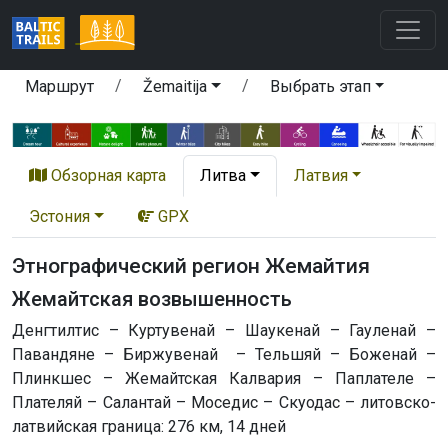
Маршрут
Žemaitija
Выбрать этап
Обзорная карта
Литва
Латвия
Эстония
GPX
Этнографический регион Жемайтия
Жемайтская возвышенность
Денгтилтис – Куртувенай – Шаукенай – Гауленай –
Павандяне – Биржувенай – Тельшяй – Боженай –
Плинкшес – Жемайтская Калвария – Паплателе –
Плателяй – Салантай – Моседис – Скуодас – литовско-
латвийская граница: 276 км, 14 дней