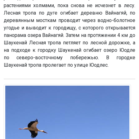
растениями холмами, пока снова не исчезнет в лесу.
Лесная тропа по дуге огибает деревню Вайнагяй, по
деревянным мосткам проводит через водно-болотное
угодье и выводит к городищу, с которого открывается
панорама озера Вайнагяй. Затем на протяжении 4 км до
Шаукенай Лесная тропа петляет по лесной дорожке, а
на подходе к городку Шаукенай огибает озеро Юодле
по северо-восточному побережью. В городке
Шаукенай тропа пролегает по улице Юодлес.