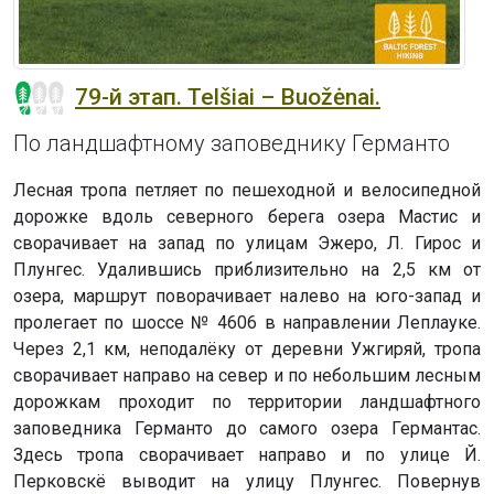
79-й этап. Telšiai – Buožėnai.
По ландшафтному заповеднику Германто
Лесная тропа петляет по пешеходной и велосипедной
дорожке вдоль северного берега озера Мастис и
сворачивает на запад по улицам Эжеро, Л. Гирос и
Плунгес. Удалившись приблизительно на 2,5 км от
озера, маршрут поворачивает налево на юго-запад и
пролегает по шоссе № 4606 в направлении Леплауке.
Через 2,1 км, неподалёку от деревни Ужгиряй, тропа
сворачивает направо на север и по небольшим лесным
дорожкам проходит по территории ландшафтного
заповедника Германто до самого озера Германтас.
Здесь тропа сворачивает направо и по улице Й.
Перковскё выводит на улицу Плунгес. Повернув