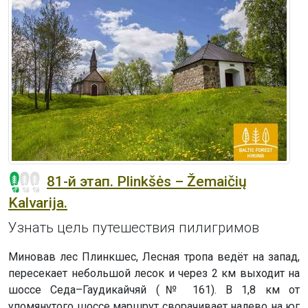
81-й этап. Plinkšės – Žemaičių
Kalvarija.
Узнать цель путешествия пилигримов
Миновав лес Плинкшес, Лесная тропа ведёт на запад,
пересекает небольшой лесок и через 2 км выходит на
шоссе Седа–Гаудикайчяй (№ 161). В 1,8 км от
упомянутого шоссе маршрут сворачивает налево на юг