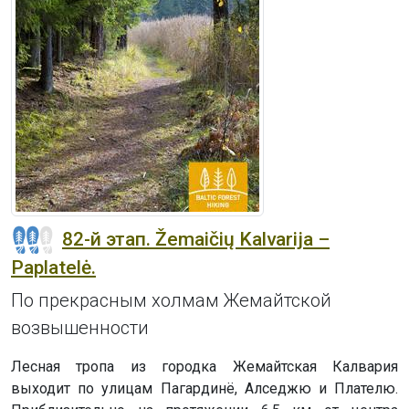
82-й этап. Žemaičių Kalvarija –
Paplatelė.
По прекрасным холмам Жемайтской
возвышенности
Лесная тропа из городка Жемайтская Калвария
выходит по улицам Пагардинё, Алседжю и Плателю.