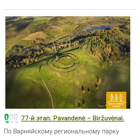
77-й этап. Pavandenė – Biržuvėnai.
По Варняйскому региональному парку