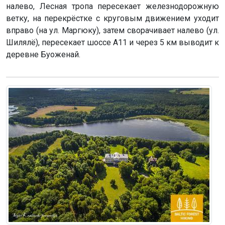
налево, Лесная тропа пересекает железнодорожную
ветку, на перекрёстке с круговым движением уходит
вправо (на ул. Маргюку), затем сворачивает налево (ул.
Шилялё), пересекает шоссе А11 и через 5 км выводит к
деревне Буоженай.