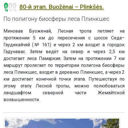
80-й этап. Buožėnai – Plinkšės.
По полигону биосферы леса Плинкшес
Миновав Буоженай, Лесная тропа петляет на
протяжении 5 км до пересечения с шоссе Седа–
Гаудикайчяй (№ 161) и через 2 км входит в городок
Гадунавас. Затем ведёт на север и через 2,5 км
достигает леса Памаркия. Затем на протяжении 7 км
маршрут пролегает по территории полигона биосферы
леса Плинкшес, входит в деревню Плинкшес, а через 2
км достигает конечной точки этапа. Путешествуя по
этому этапу Лесной тропы, можно полюбоваться
ландшафтом северной части Жемайтской
возвышенности.