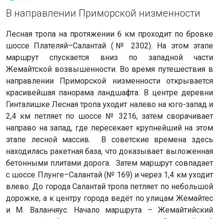
В направлении Приморской низменности
Лесная тропа на протяжении 6 км проходит по бровке
шоссе Плателяй–Салантай (№ 2302). На этом этапе
маршрут спускается вниз по западной части
Жемайтской возвышенности. Во время путешествия в
направлении Приморской низменности открывается
красивейшая панорама ландшафта. В центре деревни
Гинталишке Лесная тропа уходит налево на юго-запад и
2,4 км петляет по шоссе № 3216, затем сворачивает
направо на запад, где пересекает крупнейший на этом
этапе лесной массив. В советские времена здесь
находилась ракетная база, что доказывает выложенная
бетонными плитами дорога. Затем маршрут совпадает
с шоссе Плунге–Салантай (№ 169) и через 1,4 км уходит
влево. До города Салантай тропа петляет по небольшой
дорожке, а к центру города ведёт по улицам Жемайтес
и М. Валанчяус. Начало маршрута – Жемайтийский