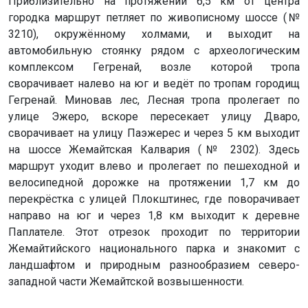
Приблизительно на протяжении 6,5 км от центра
городка маршрут петляет по живописному шоссе (№
3210), окружённому холмами, и выходит на
автомобильную стоянку рядом с археологическим
комплексом Гегренай, возле которой тропа
сворачивает налево на юг и ведёт по тропам городищ
Гегренай. Миновав лес, Лесная тропа пролегает по
улице Эжеро, вскоре пересекает улицу Дваро,
сворачивает на улицу Паэжерес и через 5 км выходит
на шоссе Жемайтская Калвария (№ 2302). Здесь
маршрут уходит влево и пролегает по пешеходной и
велосипедной дорожке на протяжении 1,7 км до
перекрёстка с улицей Плокштинес, где поворачивает
направо на юг и через 1,8 км выходит к деревне
Паплателе. Этот отрезок проходит по территории
Жемайтийского национального парка и знакомит с
ландшафтом и природным разнообразием северо-
западной части Жемайтской возвышенности.