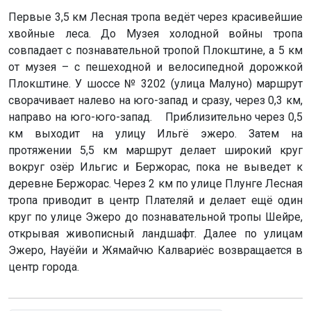
Первые 3,5 км Лесная тропа ведёт через красивейшие
хвойные леса. До Музея холодной войны тропа
совпадает с познавательной тропой Плокштине, а 5 км
от музея – с пешеходной и велосипедной дорожкой
Плокштине. У шоссе № 3202 (улица Малуно) маршрут
сворачивает налево на юго-запад и сразу, через 0,3 км,
направо на юго-юго-запад. Приблизительно через 0,5
км выходит на улицу Ильгё эжеро. Затем на
протяжении 5,5 км маршрут делает широкий круг
вокруг озёр Ильгис и Бержорас, пока не выведет к
деревне Бержорас. Через 2 км по улице Плунге Лесная
тропа приводит в центр Плателяй и делает ещё один
круг по улице Эжеро до познавательной тропы Шейре,
открывая живописный ландшафт. Далее по улицам
Эжеро, Науёйи и Жямайчю Калвариёс возвращается в
центр города.