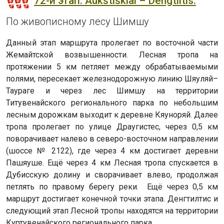
72-й этап. Aukštiškiai – Dengtiltis.
По живописному лесу Шимшу
Данный этап маршрута пролегает по восточной части
Жемайтской возвышенности. Лесная тропа на
протяжении 5 км петляет между обрабатываемыми
полями, пересекает железнодорожную линию Шяуляй–
Таураге и через лес Шимшу на территории
Титувенайского регионального парка по небольшим
лесным дорожкам выходит к деревне Кяуноряй. Далее
тропа пролегает по улице Драугистес, через 0,5 км
поворачивает налево в северо-восточном направлении
(шоссе № 2122), где через 4 км достигает деревни
Пашяуше. Ещё через 4 км Лесная тропа спускается в
Дубисскую долину и сворачивает влево, продолжая
петлять по правому берегу реки. Ещё через 0,5 км
маршрут достигает конечной точки этапа. Денгтилтис и
следующий этап Лесной тропы находятся на территории
Куртувенайского регионального парка.