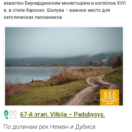
известен Бернардинским монастырём и костёлом XVII
в. в стиле барокко. Шилува – важное место для
католических паломников
67-й этап. Vilkija – Padubysys.
По долинам рек Неман и Дубиса