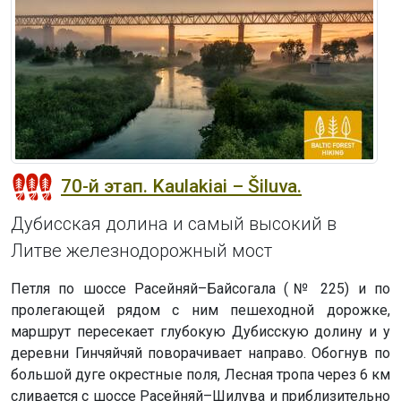
70-й этап. Kaulakiai – Šiluva.
Дубисская долина и самый высокий в
Литве железнодорожный мост
Петля по шоссе Расейняй–Байсогала (№ 225) и по
пролегающей рядом с ним пешеходной дорожке,
маршрут пересекает глубокую Дубисскую долину и у
деревни Гинчяйчяй поворачивает направо. Обогнув по
большой дуге окрестные поля, Лесная тропа через 6 км
сливается с шоссе Расейняй–Шилува и приблизительно