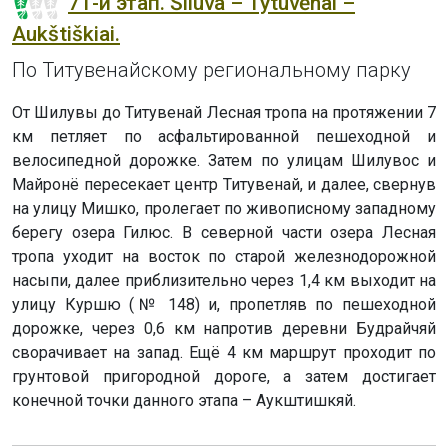
71-й этап. Šiluva – Tytuvėnai –
Aukštiškiai.
По Титувенайскому региональному парку
От Шилувы до Титувенай Лесная тропа на протяжении 7
км петляет по асфальтированной пешеходной и
велосипедной дорожке. Затем по улицам Шилувос и
Майронё пересекает центр Титувенай, и далее, свернув
на улицу Мишко, пролегает по живописному западному
берегу озера Гилюс. В северной части озера Лесная
тропа уходит на восток по старой железнодорожной
насыпи, далее приблизительно через 1,4 км выходит на
улицу Куршю (№ 148) и, пропетляв по пешеходной
дорожке, через 0,6 км напротив деревни Будрайчяй
сворачивает на запад. Ещё 4 км маршрут проходит по
грунтовой пригородной дороге, а затем достигает
конечной точки данного этапа – Аукштишкяй.