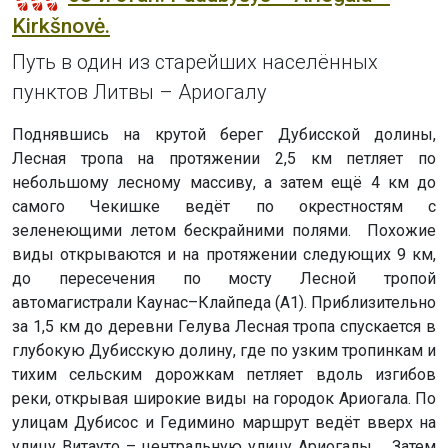
Kirkšnovė.
Путь в один из старейших населённых
пунктов Литвы – Ариогалу
Поднявшись на крутой берег Дубисской долины,
Лесная тропа на протяжении 2,5 км петляет по
небольшому лесному массиву, а затем ещё 4 км до
самого Чекишке ведёт по окрестностям с
зеленеющими летом бескрайними полями. Похожие
виды открываются и на протяжении следующих 9 км,
до пересечения по мосту Лесной тропой
автомагистрали Каунас–Клайпеда (А1). Приблизительно
за 1,5 км до деревни Гелува Лесная тропа спускается в
глубокую Дубисскую долину, где по узким тропинкам и
тихим сельским дорожкам петляет вдоль изгибов
реки, открывая широкие виды на городок Ариогала. По
улицам Дубисос и Гедимино маршрут ведёт вверх на
улицу Витауто – центральную улицу Ариогалы. Затем