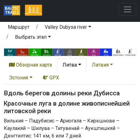
Маршрут
Valley Dubysa river
Выбрать этап
Обзорная карта
Литва
Латвия
Эстония
GPX
Вдоль берегов долины реки Дубисса
Красочные луга в долине живописнейшей
литовской реки
Вилькия – Падубисис – Ариогала – Киркшнове –
Каулакяй – Шилува – Титувенай – Аукштишкяй –
Денгтилтис: 141 км, 6 или 7 дней.