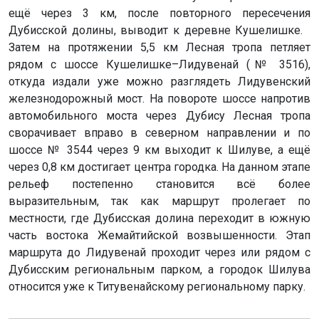
ещё через 3 км, после повторного пересечения
Дубисской долины, выводит к деревне Кушелишке.
Затем на протяжении 5,5 км Лесная тропа петляет
рядом с шоссе Кушелишке–Лидувенай (№ 3516),
откуда издали уже можно разглядеть Лидувенский
железнодорожный мост. На повороте шоссе напротив
автомобильного моста через Дубису Лесная тропа
сворачивает вправо в северном направлении и по
шоссе № 3544 через 9 км выходит к Шилуве, а ещё
через 0,8 км достигает центра городка. На данном этапе
рельеф постепенно становится всё более
выразительным, так как маршрут пролегает по
местности, где Дубисская долина переходит в южную
часть востока Жемайтийской возвышенности. Этап
маршрута до Лидувенай проходит через или рядом с
Дубисским региональным парком, а городок Шилува
относится уже к Титувенайскому региональному парку.