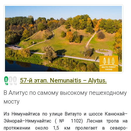
57-й этап. Nemunaitis – Alytus.
В Алитус по самому высокому пешеходному
мосту
Из Нямунайтисa по улице Витауто и шоссе Канюкай–
Эйнорай–Нямунайтис (№ 1102) Лесная тропа на
протяжении около 1,5 км пролегает в северо-