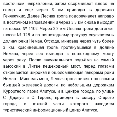
восточном направлении, затем сворачивает влево на
север и ещё через 3 км приводит в деревню
Гечялаукис. Далее Лесная тропа поворачивает направо
в восточном направлении и через 3,3 км снова выходит
на шоссе № 1102. Через 3,3 км Лесная тропа достигает
шоссе № 128 и по пешеходному тротуару спускается в
долину реки Неман. Отсюда, миновав через чуть более
3 км, красивейшая тропа, протянувшаяся в долине
Немана, через лес выводит к пешеходному мосту
через реку. После значительного подъёма на самый
высокий в Литве пешеходный мост, перед глазами
открывается широкая и ошеломляющая панорама реки
Неман. Миновав мост, Лесная тропа петляет по насыпи
бывшей железной дороги, по небольшим дорожкам
Курортного парка Алитуса, и в центре города, по улице
С. Даряус и С. Гирено, приводит в скверу Старого
города, в южной части которого находится
туристический информационный центр Алитуса.