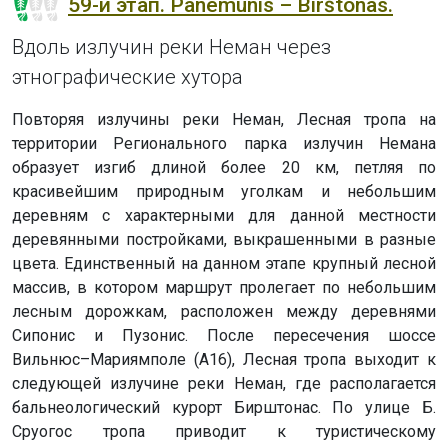
59-й этап. Panemunis – Birštonas.
Вдоль излучин реки Неман через
этнографические хутора
Повторяя излучины реки Неман, Лесная тропа на
территории Регионального парка излучин Немана
образует изгиб длиной более 20 км, петляя по
красивейшим природным уголкам и небольшим
деревням с характерными для данной местности
деревянными постройками, выкрашенными в разные
цвета. Единственный на данном этапе крупный лесной
массив, в котором маршрут пролегает по небольшим
лесным дорожкам, расположен между деревнями
Сипонис и Пузонис. После пересечения шоссе
Вильнюс–Мариямполе (A16), Лесная тропа выходит к
следующей излучине реки Неман, где располагается
бальнеологический курорт Бирштонас. По улице Б.
Сруогос тропа приводит к туристическому