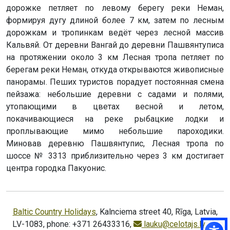
дорожке петляет по левому берегу реки Неман,
формируя дугу длиной более 7 км, затем по лесным
дорожкам и тропинкам ведёт через лесной массив
Кальвяй. От деревни Вангай до деревни Пашвянтуписа
на протяжении около 3 км Лесная тропа петляет по
берегам реки Неман, откуда открываются живописные
панорамы. Пеших туристов порадует постоянная смена
пейзажа: небольшие деревни с садами и полями,
утопающими в цветах весной и летом,
покачивающиеся на реке рыбацкие лодки и
проплывающие мимо небольшие пароходики.
Миновав деревню Пашвянтупис, Лесная тропа по
шоссе № 3313 приблизительно через 3 км достигает
центра городка Пакуонис.
Baltic Country Holidays
, Kalnciema street 40, Rīga, Latvia,
LV-1083, phone: +371 26433316,
lauku@celotajs.lv
,