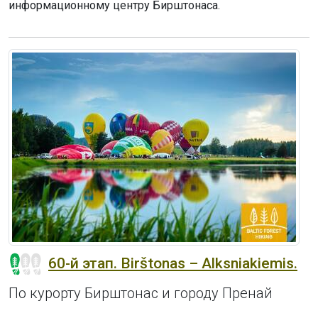
информационному центру Бирштонаса.
60-й этап. Birštonas – Alksniakiemis.
По курорту Бирштонас и городу Пренай