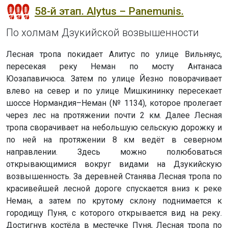
58-й этап. Alytus – Panemunis.
По холмам Дзукийской возвышенности
Лесная тропа покидает Алитус по улице Вильняус,
пересекая реку Неман по мосту Антанаса
Юозапавичюса. Затем по улице Йезно поворачивает
влево на север и по улице Мишкининку пересекает
шоссе Нормандия–Неман (№ 1134), которое пролегает
через лес на протяжении почти 2 км. Далее Лесная
тропа сворачивает на небольшую сельскую дорожку и
по ней на протяжении 8 км ведёт в северном
направлении. Здесь можно полюбоваться
открывающимися вокруг видами на Дзукийскую
возвышенность. За деревней Станява Лесная тропа по
красивейшей лесной дороге спускается вниз к реке
Неман, а затем по крутому склону поднимается к
городищу Пуня, с которого открывается вид на реку.
Достигнув костёла в местечке Пуня, Лесная тропа по