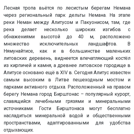
Лесная тропа вьётся по лесистым берегам Немана
через региональный парк дельты Немана. На этапе
реки Неман между Алитусом и Пакуонисом, там, где
река делает несколько широких изгибов с
обнажениями высотой до 40 м, расположено
множество исключительных ландшафтов. В
Нямунайтисе, как и в большинстве маленьких
литовских деревень, виднеется впечатляющий костёл
из кирпичей и камня, а древнее литовское городище в
Алитусе основано ещё в XIV в. Сегодня Алитус известен
самым высоким в Литве пешеходным мостом и
парками активного отдыха. Расположенный на правом
берегу Немана город Бирштонас – популярный курорт,
славящийся лечебными грязями и минеральными
источниками. Гости Бирштонаса могут бесплатно
насладиться минеральной водой и общественными
пространствами, адаптированными для удобства
отдыхающих.