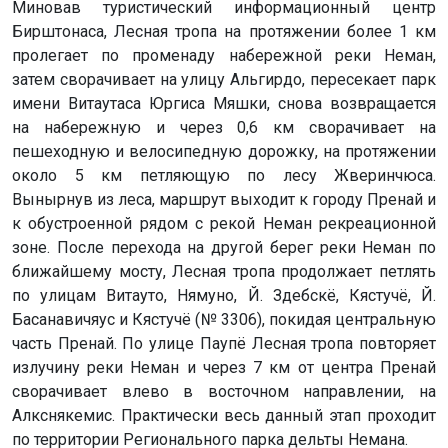
Миновав туристический информационный центр
Бирштонаса, Лесная тропа на протяжении более 1 км
пролегает по променаду набережной реки Неман,
затем сворачивает на улицу Альгирдо, пересекает парк
имени Витаутаса Юргиса Мяшки, снова возвращается
на набережную и через 0,6 км сворачивает на
пешеходную и велосипедную дорожку, на протяжении
около 5 км петляющую по лесу Жверинчюса.
Вынырнув из леса, маршрут выходит к городу Пренай и
к обустроенной рядом с рекой Неман рекреационной
зоне. После перехода на другой берег реки Неман по
ближайшему мосту, Лесная тропа продолжает петлять
по улицам Витауто, Нямуно, Й. Здебскё, Кястучё, Й.
Басанавичяус и Кястучё (№ 3306), покидая центральную
часть Пренай. По улице Паупё Лесная тропа повторяет
излучину реки Неман и через 7 км от центра Пренай
сворачивает влево в восточном направлении, на
Алкснякемис. Практически весь данный этап проходит
по территории Регионального парка дельты Немана.