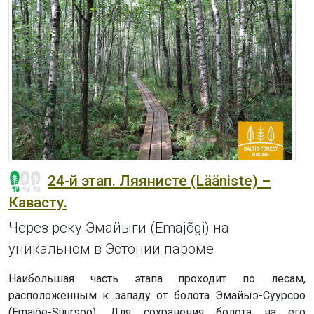
24-й этап. Ляянисте (Lääniste) –
Кавасту.
Через реку Эмайыги (Emajõgi) на
уникальном в Эстонии пароме
Наибольшая часть этапа проходит по лесам,
расположенным к западу от болота Эмайыэ-Суурсоо
(Emajõe-Suursoo). Для сохранения болота на его