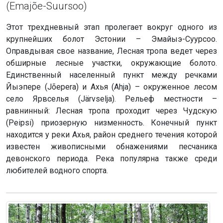
(Emajõe-Suursoo)
Этот трехдневный этап пролегает вокруг одного из
крупнейших болот Эстонии – Эмайыэ-Суурсоо.
Оправдывая свое название, Лесная тропа ведет через
обширные лесные участки, окружающие болото.
Единственный населенный пункт между речками
Йыэпере (Jõepera) и Ахья (Ahja) – окруженное лесом
село Ярвселья (Järvselja). Рельеф местности –
равнинный: Лесная тропа проходит через Чудскую
(Peipsi) приозерную низменность. Конечный пункт
находится у реки Ахья, район среднего течения которой
известен живописными обнажениями песчаника
девонского периода. Река популярна также среди
любителей водного спорта.