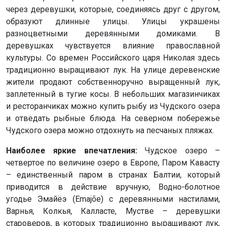
через деревушки, которые, соединяясь друг с другом,
образуют длинные улицы. Улицы украшены
разноцветными деревянными домиками. В
деревушках чувствуется влияние православной
культуры. Со времен Российского царя Николая здесь
традиционно выращивают лук. На улице деревенские
жители продают собственноручно выращенный лук,
заплетенный в тугие косы. В небольших магазинчиках
и ресторанчиках можно купить рыбу из Чудского озера
и отведать рыбные блюда. На северном побережье
Чудского озера можно отдохнуть на песчаных пляжах.
Наиболее яркие впечатления:
Чудское озеро –
четвертое по величине озеро в Европе, Паром Кавасту
– единственный паром в странах Балтии, который
приводится в действие вручную, Водно-болотное
угодье Эмайёэ (Emajõe) с деревянными настилами,
Варнья, Колкья, Калласте, Мустве – деревушки
староверов, в которых традиционно выращивают лук,