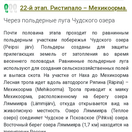
22-й этап. Ристипало – Мехикоорма.
Через польдерные луга Чудского озера
Почти половина этапа проходит по равнинным
польдерным участкам побережья Чудского озера
(Peipsi järv). Польдеры созданы для защиты
прилегающих земель от затопления во время
весеннего половодья. Равнинные польдерные луга
используют для создания сельскохозяйственных полей
и выпаса скота. На участке от Наха до Мехикоорма
Лесная тропа идет вдоль автодороги Ряпина (Räpina) –
Мехикоорма (Mehikoorma). Тропа приводит к маяку
Мехикоорма, расположенному на берегу озера
Ляммиярв (Lämmijärv), откуда открывается вид на
живописную местность. Озеро Ляммиярв (Теплое
озеро) соединяет Чудское и Псковское (Pihkva) озера.
Восточный берег озера Ляммиярв (1,7 км) находится на
территории России.