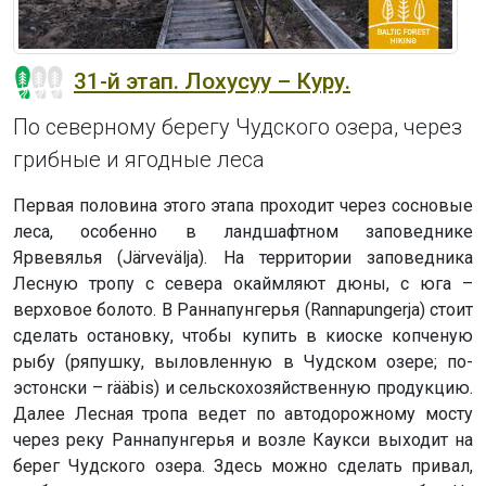
31-й этап. Лохусуу – Куру.
По северному берегу Чудского озера, через
грибные и ягодные леса
Первая половина этого этапа проходит через сосновые
леса, особенно в ландшафтном заповеднике
Ярвевялья (Järvevälja). На территории заповедника
Лесную тропу с севера окаймляют дюны, с юга –
верховое болото. В Раннапунгерья (Rannapungerja) стоит
сделать остановку, чтобы купить в киоске копченую
рыбу (ряпушку, выловленную в Чудском озере; по-
эстонски – rääbis) и сельскохозяйственную продукцию.
Далее Лесная тропа ведет по автодорожному мосту
через реку Раннапунгерья и возле Каукси выходит на
берег Чудского озера. Здесь можно сделать привал,