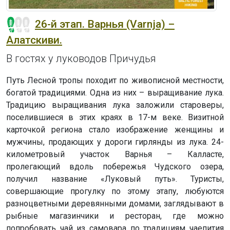
26-й этап. Варнья (Varnja) –
Алатскиви.
В гостях у луководов Причудья
Путь Лесной тропы походит по живописной местности,
богатой традициями. Одна из них – выращивание лука.
Традицию выращивания лука заложили староверы,
поселившиеся в этих краях в 17-м веке. Визитной
карточкой региона стало изображение женщины и
мужчины, продающих у дороги гирлянды из лука. 24-
километровый участок Варнья – Калласте,
пролегающий вдоль побережья Чудского озера,
получил название «Луковый путь». Туристы,
совершающие прогулку по этому этапу, любуются
разноцветными деревянными домами, заглядывают в
рыбные магазинчики и ресторан, где можно
попробовать чай из самовара по традициям чаепития