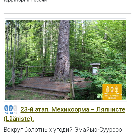
23-й этап. Мехикоорма – Ляянисте
(Lääniste).
Вокруг болотных угодий Эмайыэ-Суурсоо