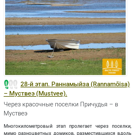
28-й этап. Раннамыйза (Rannamõisa)
– Муствеэ (Mustvee).
Через красочные поселки Причудья – в
Муствеэ
Многокилометровый этап пролегает через поселки,
мимо разноцветных домиков, разместившихся вдоль