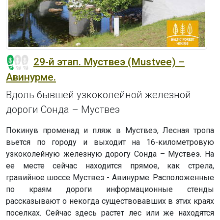
29-й этап. Муствеэ (Mustvee) –
Авинурме.
Вдоль бывшей узкоколейной железной
дороги Сонда – Муствеэ
Покинув променад и пляж в Муствеэ, Лесная тропа
вьется по городу и выходит на 16-километровую
узкоколейную железную дорогу Сонда – Муствеэ. На
ее месте сейчас находится прямое, как стрела,
гравийное шоссе Муствеэ - Авинурме. Расположенные
по краям дороги информационные стенды
рассказывают о некогда существовавших в этих краях
поселках. Сейчас здесь растет лес или же находятся