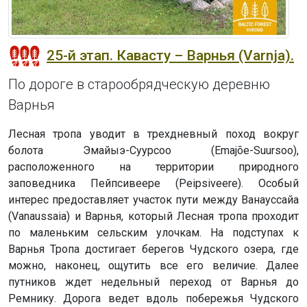
25-й этап. Кавасту – Варнья (Varnja).
По дороге в старообрядческую деревню
Варнья
Лесная тропа уводит в трехдневный поход вокруг
болота Эмайыэ-Суурсоо (Emajõe-Suursoo),
расположенного на территории природного
заповедника Пейпсивеере (Peipsiveere). Особый
интерес предоставляет участок пути между Ванауссайа
(Vanaussaia) и Варнья, который Лесная тропа проходит
по маленьким сельским улочкам. На подступах к
Варнья Тропа достигает берегов Чудского озера, где
можно, наконец, ощутить все его величие. Далее
путников ждет недельный переход от Варнья до
Ремнику. Дорога ведет вдоль побережья Чудского