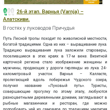
26-й этап. Варнья (Varnja) –
Алатскиви.
В гостях у луководов Причудья
Путь Лесной тропы походит по живописной местности,
богатой традициями. Одна из них – выращивание лука.
Традицию выращивания лука заложили староверы,
поселившиеся в этих краях в 17-м веке. Визитной
карточкой региона стало изображение женщины и
мужчины, продающих у дороги гирлянды из лука. 24-
километровый участок Варнья – Калласте,
пролегающий вдоль побережья Чудского озера,
получил название «Луковый путь». Туристы,
совершающие прогулку по этому этапу, любуются
разноцветными деревянными домами, заглядывают в
рыбные магазинчики и ресторан, где можно
попробовать чай из самовара по традициям чаепития