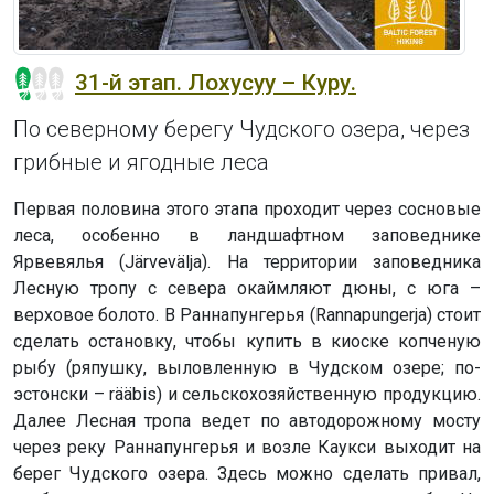
31-й этап. Лохусуу – Куру.
По северному берегу Чудского озера, через
грибные и ягодные леса
Первая половина этого этапа проходит через сосновые
леса, особенно в ландшафтном заповеднике
Ярвевялья (Järvevälja). На территории заповедника
Лесную тропу с севера окаймляют дюны, с юга –
верховое болото. В Раннапунгерья (Rannapungerja) стоит
сделать остановку, чтобы купить в киоске копченую
рыбу (ряпушку, выловленную в Чудском озере; по-
эстонски – rääbis) и сельскохозяйственную продукцию.
Далее Лесная тропа ведет по автодорожному мосту
через реку Раннапунгерья и возле Каукси выходит на
берег Чудского озера. Здесь можно сделать привал,