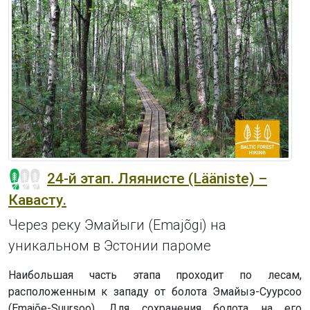
24-й этап. Ляянисте (Lääniste) –
Кавасту.
Через реку Эмайыги (Emajõgi) на
уникальном в Эстонии пароме
Наибольшая часть этапа проходит по лесам,
расположенным к западу от болота Эмайыэ-Суурсоо
(Emajõe-Suursoo). Для сохранения болота на его