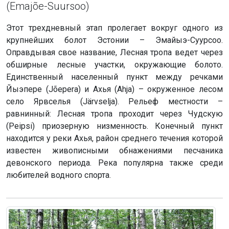
(Emajõe-Suursoo)
Этот трехдневный этап пролегает вокруг одного из
крупнейших болот Эстонии – Эмайыэ-Суурсоо.
Оправдывая свое название, Лесная тропа ведет через
обширные лесные участки, окружающие болото.
Единственный населенный пункт между речками
Йыэпере (Jõepera) и Ахья (Ahja) – окруженное лесом
село Ярвселья (Järvselja). Рельеф местности –
равнинный: Лесная тропа проходит через Чудскую
(Peipsi) приозерную низменность. Конечный пункт
находится у реки Ахья, район среднего течения которой
известен живописными обнажениями песчаника
девонского периода. Река популярна также среди
любителей водного спорта.