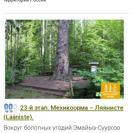
23-й этап. Мехикоорма – Ляянисте
(Lääniste).
Вокруг болотных угодий Эмайыэ-Суурсоо