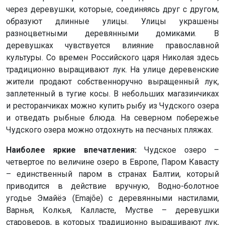
через деревушки, которые, соединяясь друг с другом,
образуют длинные улицы. Улицы украшены
разноцветными деревянными домиками. В
деревушках чувствуется влияние православной
культуры. Со времен Российского царя Николая здесь
традиционно выращивают лук. На улице деревенские
жители продают собственноручно выращенный лук,
заплетенный в тугие косы. В небольших магазинчиках
и ресторанчиках можно купить рыбу из Чудского озера
и отведать рыбные блюда. На северном побережье
Чудского озера можно отдохнуть на песчаных пляжах.
Наиболее яркие впечатления:
Чудское озеро –
четвертое по величине озеро в Европе, Паром Кавасту
– единственный паром в странах Балтии, который
приводится в действие вручную, Водно-болотное
угодье Эмайёэ (Emajõe) с деревянными настилами,
Варнья, Колкья, Калласте, Мустве – деревушки
староверов, в которых традиционно выращивают лук,