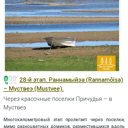
28-й этап. Раннамыйза (Rannamõisa)
– Муствеэ (Mustvee).
Через красочные поселки Причудья – в
Муствеэ
Многокилометровый этап пролегает через поселки,
мимо разноцветных домиков, разместившихся вдоль