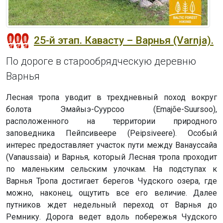
25-й этап. Кавасту – Варнья (Varnja).
По дороге в старообрядческую деревню
Варнья
Лесная тропа уводит в трехдневный поход вокруг
болота Эмайыэ-Суурсоо (Emajõe-Suursoo),
расположенного на территории природного
заповедника Пейпсивеере (Peipsiveere). Особый
интерес предоставляет участок пути между Ванауссайа
(Vanaussaia) и Варнья, который Лесная тропа проходит
по маленьким сельским улочкам. На подступах к
Варнья Тропа достигает берегов Чудского озера, где
можно, наконец, ощутить все его величие. Далее
путников ждет недельный переход от Варнья до
Ремнику. Дорога ведет вдоль побережья Чудского