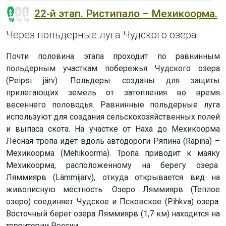
22-й этап. Ристипало – Мехикоорма.
Через польдерные луга Чудского озера
Почти половина этапа проходит по равнинным
польдерным участкам побережья Чудского озера
(Peipsi järv). Польдеры созданы для защиты
прилегающих земель от затопления во время
весеннего половодья. Равнинные польдерные луга
используют для создания сельскохозяйственных полей
и выпаса скота. На участке от Наха до Мехикоорма
Лесная тропа идет вдоль автодороги Ряпина (Räpina) –
Мехикоорма (Mehikoorma). Тропа приводит к маяку
Мехикоорма, расположенному на берегу озера
Ляммиярв (Lämmijärv), откуда открывается вид на
живописную местность. Озеро Ляммиярв (Теплое
озеро) соединяет Чудское и Псковское (Pihkva) озера.
Восточный берег озера Ляммиярв (1,7 км) находится на
территории России.