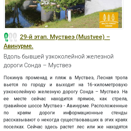
29-й этап. Муствеэ (Mustvee) –
Авинурме.
Вдоль бывшей узкоколейной железной
дороги Сонда – Муствеэ
Покинув променад и пляж в Муствеэ, Лесная тропа
вьется по городу и выходит на 16-километровую
узкоколейную железную дорогу Сонда – Муствеэ. На
ее месте сейчас находится прямое, как стрела,
гравийное шоссе Муствеэ - Авинурме. Расположенные
по краям дороги информационные стенды
рассказывают о некогда существовавших в этих краях
поселках. Сейчас здесь растет лес или же находятся