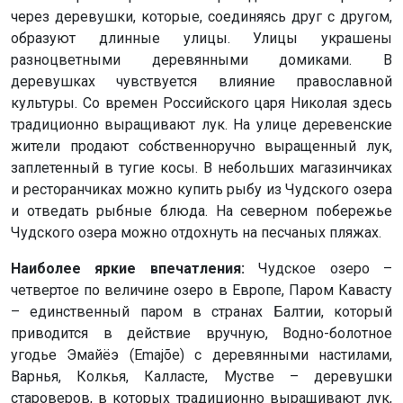
через деревушки, которые, соединяясь друг с другом,
образуют длинные улицы. Улицы украшены
разноцветными деревянными домиками. В
деревушках чувствуется влияние православной
культуры. Со времен Российского царя Николая здесь
традиционно выращивают лук. На улице деревенские
жители продают собственноручно выращенный лук,
заплетенный в тугие косы. В небольших магазинчиках
и ресторанчиках можно купить рыбу из Чудского озера
и отведать рыбные блюда. На северном побережье
Чудского озера можно отдохнуть на песчаных пляжах.
Наиболее яркие впечатления:
Чудское озеро –
четвертое по величине озеро в Европе, Паром Кавасту
– единственный паром в странах Балтии, который
приводится в действие вручную, Водно-болотное
угодье Эмайёэ (Emajõe) с деревянными настилами,
Варнья, Колкья, Калласте, Мустве – деревушки
староверов, в которых традиционно выращивают лук,