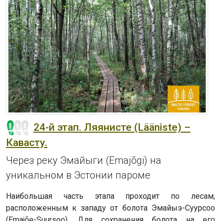
24-й этап. Ляянисте (Lääniste) –
Кавасту.
Через реку Эмайыги (Emajõgi) на
уникальном в Эстонии пароме
Наибольшая часть этапа проходит по лесам,
расположенным к западу от болота Эмайыэ-Суурсоо
(Emajõe-Suursoo). Для сохранения болота на его