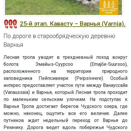
25-й этап. Кавасту – Варнья (Varnja).
По дороге в старообрядческую деревню
Варнья
Лесная тропа уводит в трехдневный поход вокруг
болота Эмайыэ-Суурсоо (Emajõe-Suursoo),
расположенного на территории природного
заповедника Пейпсивеере (Peipsiveere). Особый
интерес предоставляет участок пути между Ванауссайа
(Vanaussaia) и Варнья, который Лесная тропа проходит
по маленьким сельским улочкам. На подступах к
Варнья Тропа достигает берегов Чудского озера, где
можно, наконец, ощутить все его величие. Далее
путников ждет недельный переход от Варнья до
Ремнику. Дорога ведет вдоль побережья Чудского