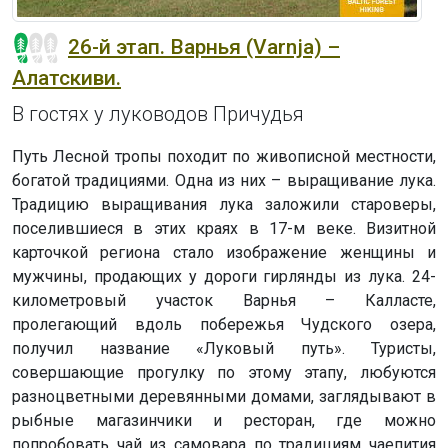
26-й этап. Варнья (Varnja) –
Алатскиви.
В гостях у луководов Причудья
Путь Лесной тропы походит по живописной местности,
богатой традициями. Одна из них – выращивание лука.
Традицию выращивания лука заложили староверы,
поселившиеся в этих краях в 17-м веке. Визитной
карточкой региона стало изображение женщины и
мужчины, продающих у дороги гирлянды из лука. 24-
километровый участок Варнья – Калласте,
пролегающий вдоль побережья Чудского озера,
получил название «Луковый путь». Туристы,
совершающие прогулку по этому этапу, любуются
разноцветными деревянными домами, заглядывают в
рыбные магазинчики и ресторан, где можно
попробовать чай из самовара по традициям чаепития