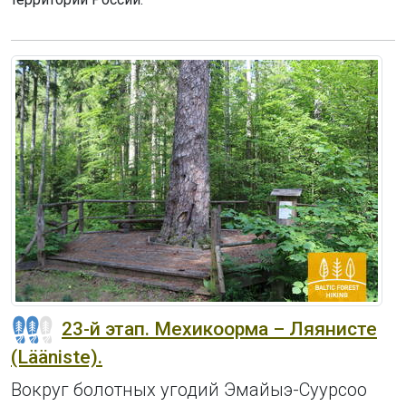
23-й этап. Мехикоорма – Ляянисте
(Lääniste).
Вокруг болотных угодий Эмайыэ-Суурсоо