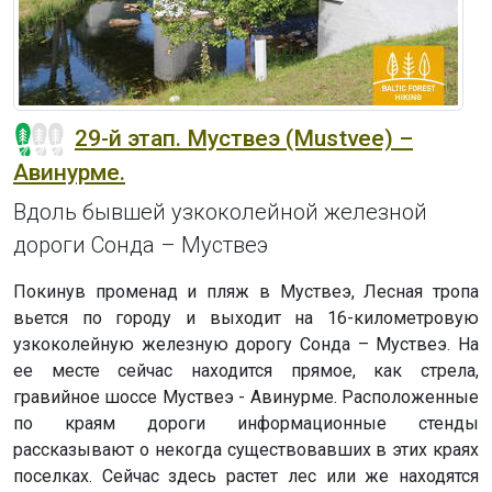
29-й этап. Муствеэ (Mustvee) –
Авинурме.
Вдоль бывшей узкоколейной железной
дороги Сонда – Муствеэ
Покинув променад и пляж в Муствеэ, Лесная тропа
вьется по городу и выходит на 16-километровую
узкоколейную железную дорогу Сонда – Муствеэ. На
ее месте сейчас находится прямое, как стрела,
гравийное шоссе Муствеэ - Авинурме. Расположенные
по краям дороги информационные стенды
рассказывают о некогда существовавших в этих краях
поселках. Сейчас здесь растет лес или же находятся