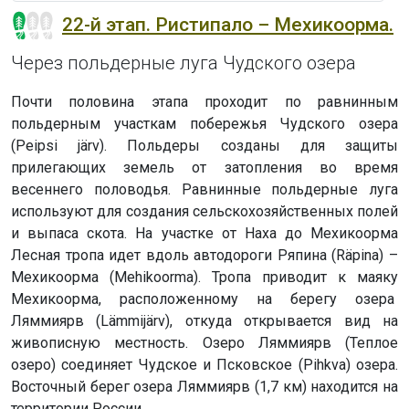
22-й этап. Ристипало – Мехикоорма.
Через польдерные луга Чудского озера
Почти половина этапа проходит по равнинным
польдерным участкам побережья Чудского озера
(Peipsi järv). Польдеры созданы для защиты
прилегающих земель от затопления во время
весеннего половодья. Равнинные польдерные луга
используют для создания сельскохозяйственных полей
и выпаса скота. На участке от Наха до Мехикоорма
Лесная тропа идет вдоль автодороги Ряпина (Räpina) –
Мехикоорма (Mehikoorma). Тропа приводит к маяку
Мехикоорма, расположенному на берегу озера
Ляммиярв (Lämmijärv), откуда открывается вид на
живописную местность. Озеро Ляммиярв (Теплое
озеро) соединяет Чудское и Псковское (Pihkva) озера.
Восточный берег озера Ляммиярв (1,7 км) находится на
территории России.