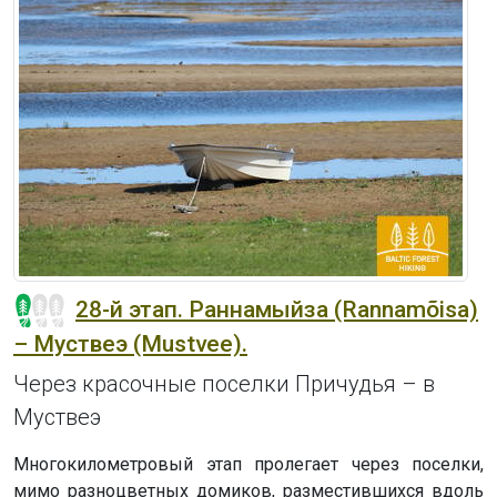
28-й этап. Раннамыйза (Rannamõisa)
– Муствеэ (Mustvee).
Через красочные поселки Причудья – в
Муствеэ
Многокилометровый этап пролегает через поселки,
мимо разноцветных домиков, разместившихся вдоль