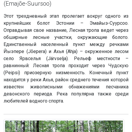
(Emajõe-Suursoo)
Этот трехдневный этап пролегает вокруг одного из
крупнейших болот Эстонии – Эмайыэ-Суурсоо.
Оправдывая свое название, Лесная тропа ведет через
обширные лесные участки, окружающие болото.
Единственный населенный пункт между речками
Йыэпере (Jõepera) и Ахья (Ahja) – окруженное лесом
село Ярвселья (Järvselja). Рельеф местности –
равнинный: Лесная тропа проходит через Чудскую
(Peipsi) приозерную низменность. Конечный пункт
находится у реки Ахья, район среднего течения которой
известен живописными обнажениями песчаника
девонского периода. Река популярна также среди
любителей водного спорта.