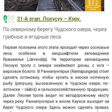
31-й этап. Лохусуу – Куру.
По северному берегу Чудского озера, через
грибные и ягодные леса
Первая половина этого этапа проходит через сосновые
леса, особенно в ландшафтном заповеднике
Ярвевялья (Järvevälja). На территории заповедника
Лесную тропу с севера окаймляют дюны, с юга –
верховое болото. В Раннапунгерья (Rannapungerja) стоит
сделать остановку, чтобы купить в киоске копченую
рыбу (ряпушку, выловленную в Чудском озере; по-
эстонски – rääbis) и сельскохозяйственную продукцию.
Далее Лесная тропа ведет по автодорожному мосту
через реку Раннапунгерья и возле Каукси выходит на
берег Чудского озера. Здесь можно сделать привал,