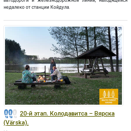
автодороги и железнодорожной линии, находящейся
недалеко от станции Койдула.
20-й этап. Колодавитса – Вярска
(Värska).