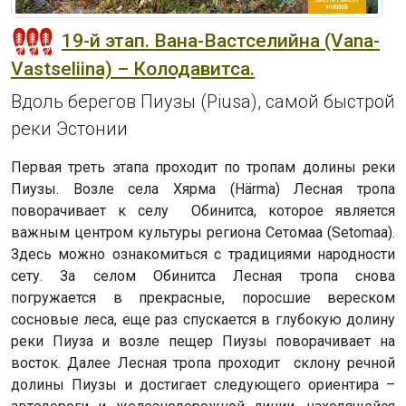
19-й этап. Вана-Вастселийна (Vana-
Vastseliina) – Колодавитса.
Вдоль берегов Пиузы (Piusa), самой быстрой
реки Эстонии
Первая треть этапа проходит по тропам долины реки
Пиузы. Возле села Хярма (Härma) Лесная тропа
поворачивает к селу Обинитса, которое является
важным центром культуры региона Сетомаа (Setomaa).
Здесь можно ознакомиться с традициями народности
сету. За селом Обинитса Лесная тропа снова
погружается в прекрасные, поросшие вереском
сосновые леса, еще раз спускается в глубокую долину
реки Пиуза и возле пещер Пиузы поворачивает на
восток. Далее Лесная тропа проходит склону речной
долины Пиузы и достигает следующего ориентира –