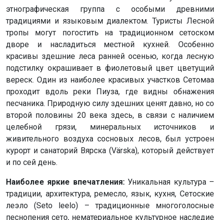
этнографическая группа с особыми древними
традициями и языковым диалектом. Туристы Лесной
тропы могут погостить на традиционном сетоском
дворе и насладиться местной кухней. Особенно
красивы здешние леса ранней осенью, когда лесную
подстилку окрашивает в фиолетовый цвет цветущий
вереск. Один из наиболее красивых участков Сетомаа
проходит вдоль реки Пиуза, где видны обнажения
песчаника. Природную силу здешних ценят давно, но со
второй половины 20 века здесь, в связи с наличием
целебной грязи, минеральных источников и
живительного воздуха сосновых лесов, был устроен
курорт и санаторий Вярска (Värska), который действует
и по сей день.
Наиболее яркие впечатления:
Уникальная культура –
традиции, архитектура, ремесло, язык, кухня, Сетоские
леэло (Seto leelo) – традиционные многоголосные
песнопения сето, нематериальное культурное наследие