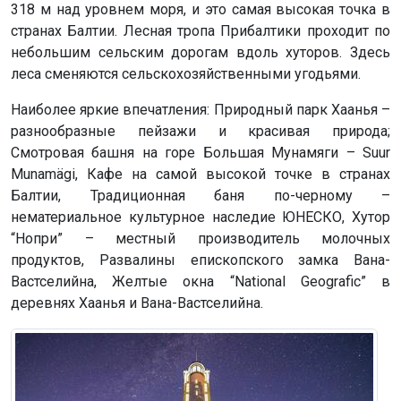
318 м над уровнем моря, и это самая высокая точка в
странах Балтии. Лесная тропа Прибалтики проходит по
небольшим сельским дорогам вдоль хуторов. Здесь
леса сменяются сельскохозяйственными угодьями.
Наиболее яркие впечатления: Природный парк Хаанья –
разнообразные пейзажи и красивая природа;
Смотровая башня на горе Большая Мунамяги – Suur
Munamägi, Кафе на самой высокой точке в странах
Балтии, Традиционная баня по-черному –
нематериальное культурное наследие ЮНЕСКО, Хутор
“Нопри” – местный производитель молочных
продуктов, Развалины епископского замка Вана-
Вастселийна, Желтые окна “National Geografic” в
деревнях Хаанья и Вана-Вастселийна.