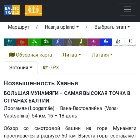
Маршрут
Haanja upland
Выбрать этап
Обзорная карта
Литва
Латвия
Эстония
GPX
Возвышенность Хаанья
БОЛЬШАЯ МУНАМЯГИ – САМАЯ ВЫСОКАЯ ТОЧКА В
СТРАНАХ БАЛТИИ
Лоогамяэ (Loogamäe) – Вана-Вастселийна (Vana-
Vastseliina): 54 км, 16 – 18 день
Обзор со смотровой башни на горе Мунамяги
простирается в радиусе 50 км. Высота горы составляет