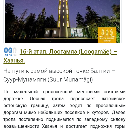
16-й этап. Лоогамяэ (Loogamäe) –
Хаанья.
На пути к самой высокой точке Балтии –
Суур-Мунамяги (Suur Munamägi)
По маленькой, проложенной местными жителями
дорожке Лесная тропа пересекает латвийско-
эстонскую границу, затем ведет по проселочным
дорогам мимо небольших поселков и хуторов. Далее
тропа постепенно поднимается по западному склону
возвышенности Хаанья и достигает подножия горы