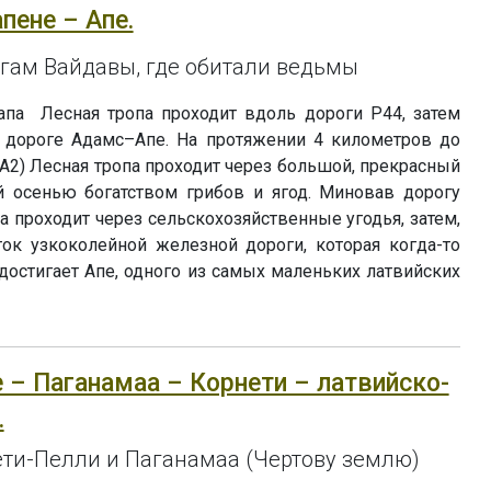
апене – Апе.
регам Вайдавы, где обитали ведьмы
па Лесная тропа проходит вдоль дороги P44, затем
к дороге Адамс–Апе. На протяжении 4 километров до
(A2) Лесная тропа проходит через большой, прекрасный
 осенью богатством грибов и ягод. Миновав дорогу
а проходит через сельскохозяйственные угодья, затем,
ок узкоколейной железной дороги, которая когда-то
 достигает Апе, одного из самых маленьких латвийских
пе – Паганамаа – Корнети – латвийско-
.
ти-Пелли и Паганамаа (Чертову землю)