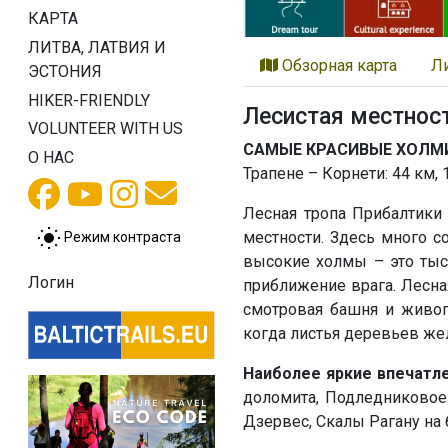
КАРТА
ЛИТВА, ЛАТВИЯ И
Обзорная карта
Л
ЭСТОНИЯ
HIKER-FRIENDLY
Лесистая местнос
VOLUNTEER WITH US
САМЫЕ КРАСИВЫЕ ХОЛМ
О НАС
Трапене – Корнети: 44 км, 
Лесная тропа Прибалтики
местности. Здесь много 
Режим контраста
высокие холмы – это тыс
Логин
приближение врага. Лесна
смотровая башня и живоп
когда листья деревьев же
Наиболее яркие впечатле
доломита, Подледниковое
Дзервес, Скалы Рагану на 