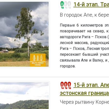
14-й этап. Тр
В городок Апе, к бе
Первые 6 километров эта
поворачивает на север, 
автодороги Рига – Псков 
лесной массив, радующий
Рига – Псков, Лесная троп
пересекает бывший участ
связывала Апе и Валку, и
городов.
15-й этап. А
эстонская граница
Через рытвину Корне