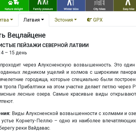
итва
Латвия
Эстония
GPX
ть Вецлайцене
ИСТЫЕ ПЕЙЗАЖИ СЕВЕРНОЙ ЛАТВИИ
14 – 15 день
 проходит через Алуксненскую возвышенность. Это один 
созданных ледником ущелий и холмов с широкими панор
ячелетние городища, которые специально были построе
я тропа Прибалтики на этом участке делает петлю через P
исные лесные озера. Самые красивые виды открываются
лтеют.
ния:
Виды Алуксненской возвышенности с холмами и озера
 устье Корнету-Пеллю – одно из наиболее впечатляющих
берегу реки Вайдавас.