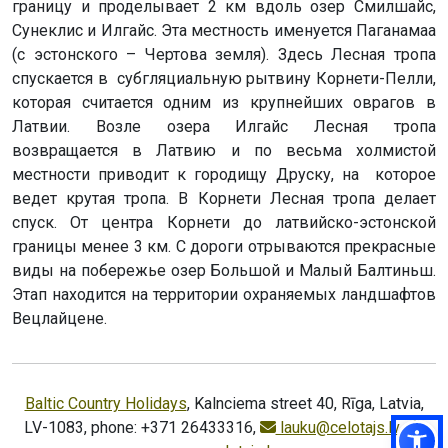
границу и проделывает 2 км вдоль озер Смилшайс,
Сунеклис и Илгайс. Эта местность именуется Паганамаа
(с эстонского – Чертова земля). Здесь Лесная тропа
спускается в субгляциальную рытвину Корнети-Пелли,
которая считается одним из крупнейших оврагов в
Латвии. Возле озера Илгайс Лесная тропа
возвращается в Латвию и по весьма холмистой
местности приводит к городищу Друску, на которое
ведет крутая тропа. В Корнети Лесная тропа делает
спуск. От центра Корнети до латвийско-эстонской
границы менее 3 км. С дороги отрываются прекрасные
виды на побережье озер Большой и Малый Балтиньш.
Этап находится на территории охраняемых ландшафтов
Вецлайцене.
Baltic Country Holidays
, Kalnciema street 40, Rīga, Latvia,
LV-1083, phone: +371 26433316,
lauku@celotajs.lv
,