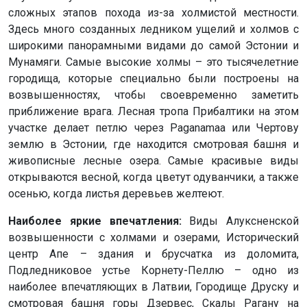
сложных этапов похода из-за холмистой местности.
Здесь много созданных ледником ущелий и холмов с
широкими панорамными видами до самой Эстонии и
Мунамяги. Самые высокие холмы – это тысячелетние
городища, которые специально были построены на
возвышенностях, чтобы своевременно заметить
приближение врага. Лесная тропа Прибалтики на этом
участке делает петлю через Paganamaa или Чертову
землю в Эстонии, где находится смотровая башня и
живописные лесные озера. Самые красивые виды
открываются весной, когда цветут одуванчики, а также
осенью, когда листья деревьев желтеют.
Наиболее яркие впечатления:
Виды Алуксненской
возвышенности с холмами и озерами, Исторический
центр Апе – здания и брусчатка из доломита,
Подледниковое устье Корнету-Пеллю – одно из
наиболее впечатляющих в Латвии, Городище Друску и
смотровая башня горы Дзервес, Скалы Рагану на