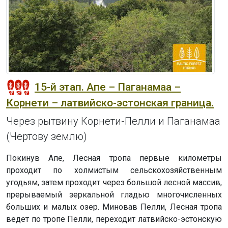
15-й этап. Апе – Паганамаа –
Корнети – латвийско-эстонская граница.
Через рытвину Корнети-Пелли и Паганамаа
(Чертову землю)
Покинув Апе, Лесная тропа первые километры
проходит по холмистым сельскохозяйственным
угодьям, затем проходит через большой лесной массив,
прерываемый зеркальной гладью многочисленных
больших и малых озер. Миновав Пелли, Лесная тропа
ведет по тропе Пелли, переходит латвийско-эстонскую