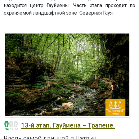
находится центр Гауйиены. Часть этапа проходит по
охраняемой ландшафтной зоне Северная Гауя.
13-й этап. Гауйиена – Трапене.
Вдоль самой длинной в Латвии