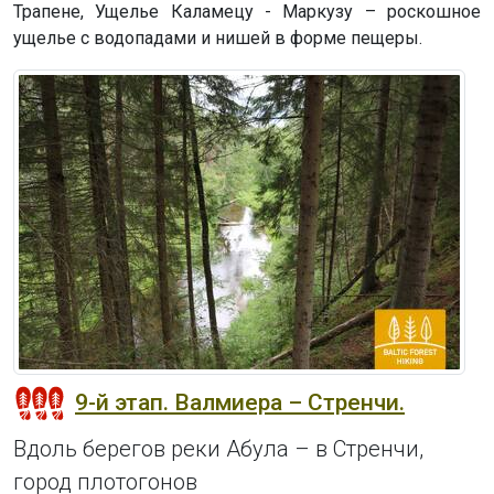
Трапене, Ущелье Каламецу - Маркузу – роскошное
ущелье с водопадами и нишей в форме пещеры.
9-й этап. Валмиера – Стренчи.
Вдоль берегов реки Абула – в Стренчи,
город плотогонов