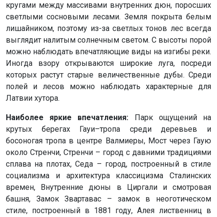
кругами между массивами внутренних дюн, поросших
светлыми сосновыми лесами. Земля покрыта белым
лишайником, поэтому из-за светлых тонов лес всегда
выглядит налитым солнечным светом. С высоты порой
можно наблюдать впечатляющие виды на изгибы реки.
Иногда взору открываются широкие луга, посреди
которых растут старые величественные дубы. Среди
полей и лесов можно наблюдать характерные для
Латвии хутора.
Наиболее яркие впечатления:
Парк ощущений на
крутых берегах Гауи–тропа среди деревьев и
босоногая тропа в центре Валмиеры, Мост через Гаую
около Стренчи, Стренчи – город с давними традициями
сплава на плотах, Седа – город, построенный в стиле
социализма и архитектура классицизма Сталинских
времен, Внутренние дюны в Циргали и смотровая
башня, Замок Звартавас – замок в неоготическом
стиле, построенный в 1881 году, Алея лиственниц в