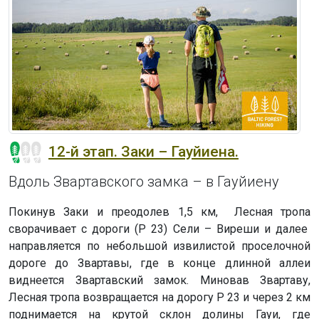
12-й этап. Заки – Гауйиена.
Вдоль Звартавского замка – в Гауйиену
Покинув Заки и преодолев 1,5 км, Лесная тропа
сворачивает с дороги (P 23) Сели – Виреши и далее
направляется по небольшой извилистой проселочной
дороге до Звартавы, где в конце длинной аллеи
виднеется Звартавский замок. Миновав Звартаву,
Лесная тропа возвращается на дорогу P 23 и через 2 км
поднимается на крутой склон долины Гауи, где