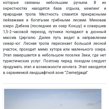
которые связаны небольшим ручьем. В их
окрестностях находятся база отдыха, кемпинг и
природная тропа. Местность славится прекрасными
пейзажами и богатыми грибными лесами. Миновав
озеро Дибена (последнее из озер Кокшу) и совершив
1,5-2-часовой переход, путники попадают в дюнный
массив Циргалю. Далее путь ведет в направлении
север-юг. Лесная тропа пересекает большой лесной
участок, проходит мимо хутора или маленького озера.
Этап завершается в небольшом поселке Заки, где нет
туристических услуг. Поэтому перед походом следует
продумать этап и возможности ночлега. Этап находится
в охраняемой ландшафтной зоне "Ziemeļgauja".