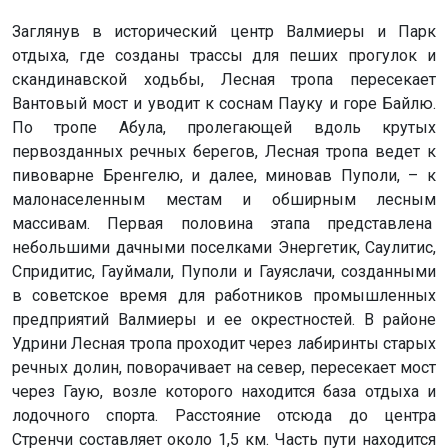
Заглянув в исторический центр Валмиеры и Парк
отдыха, где созданы трассы для пеших прогулок и
скандинавской ходьбы, Лесная тропа пересекает
Вантовый мост и уводит к соснам Пауку и горе Байлю.
По тропе Абула, пролегающей вдоль крутых
первозданных речных берегов, Лесная тропа ведет к
пивоварне Бренгелю, и далее, миновав Пуполи, – к
малонаселенным местам и обширным лесным
массивам. Первая половина этапа представлена
небольшими дачными поселками Энергетик, Саулитис,
Спридитис, Гауймали, Пуполи и Гауяслачи, созданными
в советское время для работников промышленных
предприятий Валмиеры и ее окрестностей. В районе
Удрини Лесная тропа проходит через лабиринты старых
речных долин, поворачивает на север, пересекает мост
через Гаую, возле которого находится база отдыха и
лодочного спорта. Расстояние отсюда до центра
Стренчи составляет около 1,5 км. Часть пути находится